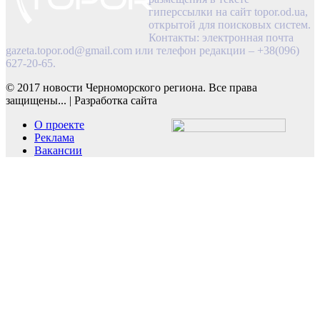
гиперссылки на сайт topor.od.ua,
открытой для поисковых систем.
Контакты: электронная почта
gazeta.topor.od@gmail.com
или телефон редакции – +38(096)
627-20-65.
© 2017 новости Черноморского региона. Все права
защищены...
|
Разработка сайта
О проекте
Реклама
Вакансии