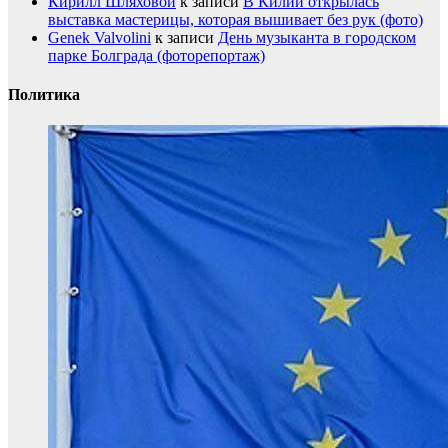
Кирилл Шляховой
к записи
В Килии открылась
выставка мастерицы, которая вышивает без рук (фото)
Genek Valvolini
к записи
День музыканта в городском
парке Болграда (фоторепортаж)
Политика