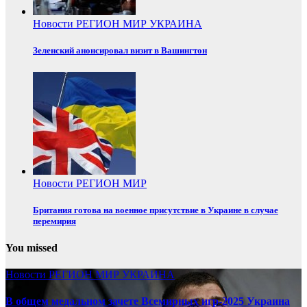
Новости
РЕГИОН
МИР
УКРАИНА
Зеленский анонсировал визит в Вашингтон
Новости
РЕГИОН
МИР
Британия готова на военное присутствие в Украине в случае
перемирия
You missed
Новости
РЕГИОН
МИР
УКРАИНА
В общем медальном зачете Всемирных игр-2025 Украина