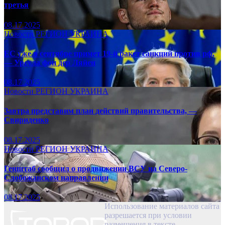
третья
08.17.2025
Новости
РЕГИОН
УКРАИНА
ЕС уже в сентябре примет 19-й ракет санкций против рф,
— Урсула фон дер Ляйен
08.17.2025
Новости
РЕГИОН
УКРАИНА
Завтра представим план действий правительства, —
Свириденко
08.17.2025
Новости
РЕГИОН
УКРАИНА
Генштаб сообщил о продвижении ВСУ на Северо-
Слобожанском направлении
08.17.2025
Использование материалов сайта
разрешается при условии
размещения в тексте