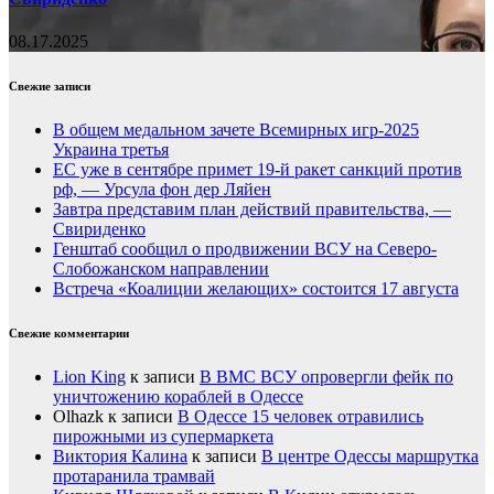
08.17.2025
Свежие записи
В общем медальном зачете Всемирных игр-2025
Украина третья
ЕС уже в сентябре примет 19-й ракет санкций против
рф, — Урсула фон дер Ляйен
Завтра представим план действий правительства, —
Свириденко
Генштаб сообщил о продвижении ВСУ на Северо-
Слобожанском направлении
Встреча «Коалиции желающих» состоится 17 августа
Свежие комментарии
Lion King
к записи
В ВМС ВСУ опровергли фейк по
уничтожению кораблей в Одессе
Olhazk
к записи
В Одессе 15 человек отравились
пирожными из супермаркета
Виктория Калина
к записи
В центре Одессы маршрутка
протаранила трамвай