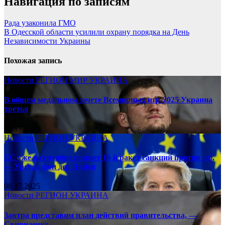
Навигация по записям
Рада узаконила ГМО
В Одесской области усилили охрану порядка на День
Независимости Украины
Похожая запись
Новости
РЕГИОН
МИР
УКРАИНА
В общем медальном зачете Всемирных игр-2025 Украина
третья
08.17.2025
Новости
РЕГИОН
УКРАИНА
ЕС уже в сентябре примет 19-й ракет санкций против рф,
— Урсула фон дер Ляйен
08.17.2025
Новости
РЕГИОН
УКРАИНА
Завтра представим план действий правительства, —
Свириденко