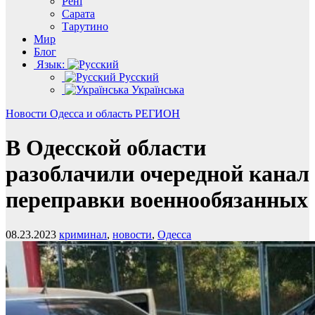
Рені
Сарата
Тарутино
Мир
Блог
Язык:
Русский
Українська
Новости
Одесса и область
РЕГИОН
В Одесской области
разоблачили очередной канал
переправки военнообязанных
08.23.2023
криминал
,
новости
,
Одесса