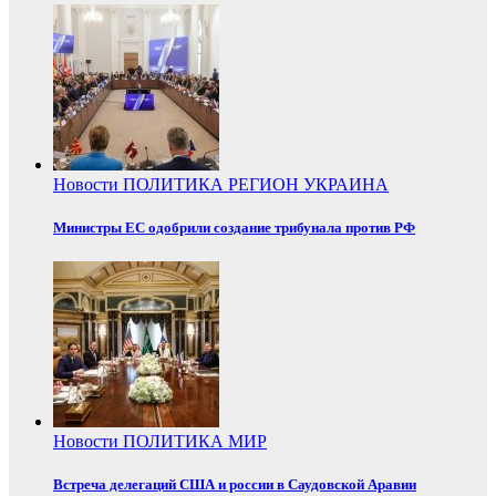
Новости
ПОЛИТИКА
РЕГИОН
УКРАИНА
Министры ЕС одобрили создание трибунала против РФ
Новости
ПОЛИТИКА
МИР
Встреча делегаций США и россии в Саудовской Аравии