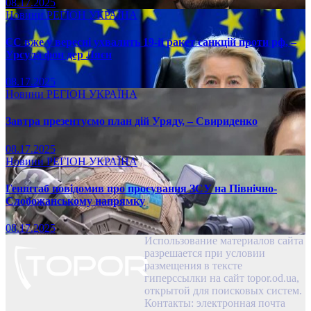
08.17.2025
Новини
РЕГІОН
УКРАЇНА
ЄС вже у вересні ухвалить 19-й ракет санкцій проти рф, –
Урсула фон дер Ляєн
08.17.2025
Новини
РЕГІОН
УКРАЇНА
Завтра презентуємо план дій Уряду, – Свириденко
08.17.2025
Новини
РЕГІОН
УКРАЇНА
Генштаб повідомив про просування ЗСУ на Північно-
Слобожанському напрямку
08.17.2025
Использование материалов сайта
разрешается при условии
размещения в тексте
гиперссылки на сайт topor.od.ua,
открытой для поисковых систем.
Контакты: электронная почта