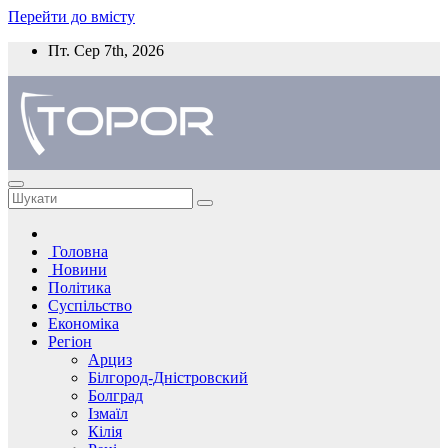
Перейти до вмісту
Пт. Сер 7th, 2026
Головна
Новини
Політика
Суспільство
Економіка
Регіон
Арциз
Білгород-Дністровский
Болград
Ізмаїл
Кілія