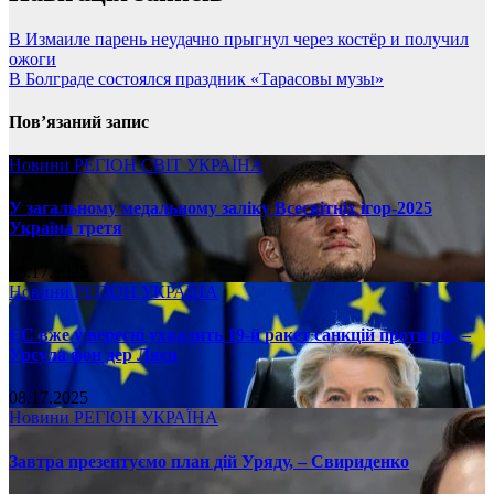
В Измаиле парень неудачно прыгнул через костёр и получил
ожоги
В Болграде состоялся праздник «Тарасовы музы»
Пов’язаний запис
Новини
РЕГІОН
СВІТ
УКРАЇНА
У загальному медальному заліку Всесвітніх ігор-2025
Україна третя
08.17.2025
Новини
РЕГІОН
УКРАЇНА
ЄС вже у вересні ухвалить 19-й ракет санкцій проти рф, –
Урсула фон дер Ляєн
08.17.2025
Новини
РЕГІОН
УКРАЇНА
Завтра презентуємо план дій Уряду, – Свириденко