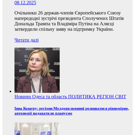
08.12.2025
Очільники 26 держав-членів Європейського Союзу
напередодні зустрічі президента Сполучених Штатів
Дональда Трампа та Владіміра Путіна на Алясці
затвердили спільну заяву на підтримку України.
Читати далі
Новини
Одеса та область
ПОЛИТИКА
РЕГІОН
СВІТ
Інна Кошеру: регіони Молдови повинні розвиватися рівномірно,
автономії надавати не плануємо