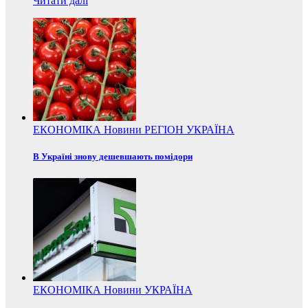
Читати далі
ЕКОНОМІКА
Новини
РЕГІОН
УКРАЇНА
В Україні знову дешевшають помідори
ЕКОНОМІКА
Новини
УКРАЇНА