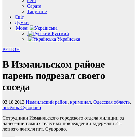
Рені
Сарата
Тарутине
Світ
Думки
Мова:
Русский
Українська
РЕГІОН
В Измаильском районе
парень подрезал своего
соседа
03.18.2013
Измаильский район
,
криминал
,
Одесская область
,
посёлок Суворово
Сотрудники Измаильского городского отдела милиции за
нанесение тяжких телесных повреждений задержали 21-
летнего жителя пгт. Суворово.