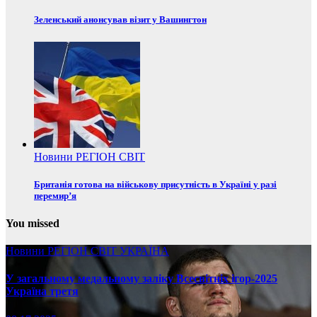
Зеленський анонсував візит у Вашингтон
Новини
РЕГІОН
СВІТ
Британія готова на військову присутність в Україні у разі
перемир’я
You missed
Новини
РЕГІОН
СВІТ
УКРАЇНА
У загальному медальному заліку Всесвітніх ігор-2025
Україна третя