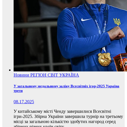
Новини
РЕГІОН
СВІТ
УКРАЇНА
У загальному медальному заліку Всесвітніх ігор-2025 Україна
третя
08.17.2025
У китайському місті Ченду завершилися Всесвітні
ігри-2025. Збірна України завершила турнір на третьому
місці за загальною кількістю здобутих нагород серед
збірних різних країн світу.