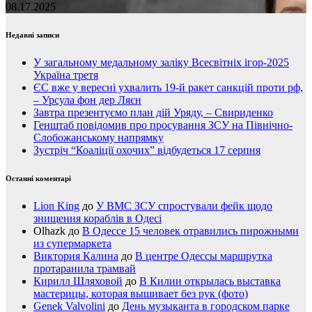
08.17.2025
Недавні записи
У загальному медальному заліку Всесвітніх ігор-2025
Україна третя
ЄС вже у вересні ухвалить 19-й ракет санкцій проти рф,
– Урсула фон дер Ляєн
Завтра презентуємо план дій Уряду, – Свириденко
Генштаб повідомив про просування ЗСУ на Північно-
Слобожанському напрямку
Зустріч “Коаліції охочих” відбудеться 17 серпня
Останні коментарі
Lion King
до
У ВМС ЗСУ спростували фейк щодо
знищення кораблів в Одесі
Olhazk
до
В Одессе 15 человек отравились пирожными
из супермаркета
Виктория Калина
до
В центре Одессы маршрутка
протаранила трамвай
Кирилл Шляховой
до
В Килии открылась выставка
мастерицы, которая вышивает без рук (фото)
Genek Valvolini
до
День музыканта в городском парке