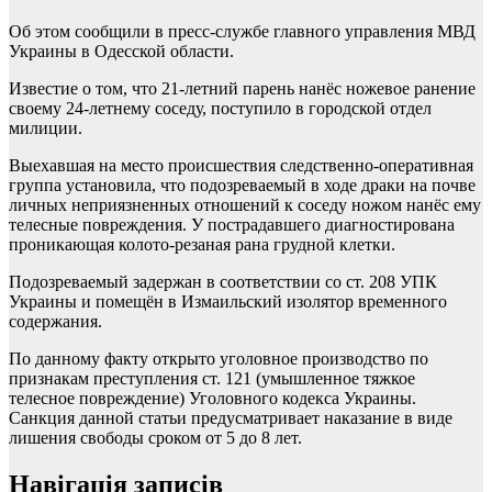
Об этом сообщили в пресс-службе главного управления МВД
Украины в Одесской области.
Известие о том, что 21-летний парень нанёс ножевое ранение
своему 24-летнему соседу, поступило в городской отдел
милиции.
Выехавшая на место происшествия следственно-оперативная
группа установила, что подозреваемый в ходе драки на почве
личных неприязненных отношений к соседу ножом нанёс ему
телесные повреждения. У пострадавшего диагностирована
проникающая колото-резаная рана грудной клетки.
Подозреваемый задержан в соответствии со ст. 208 УПК
Украины и помещён в Измаильский изолятор временного
содержания.
По данному факту открыто уголовное производство по
признакам преступления ст. 121 (умышленное тяжкое
телесное повреждение) Уголовного кодекса Украины.
Санкция данной статьи предусматривает наказание в виде
лишения свободы сроком от 5 до 8 лет.
Навігація записів