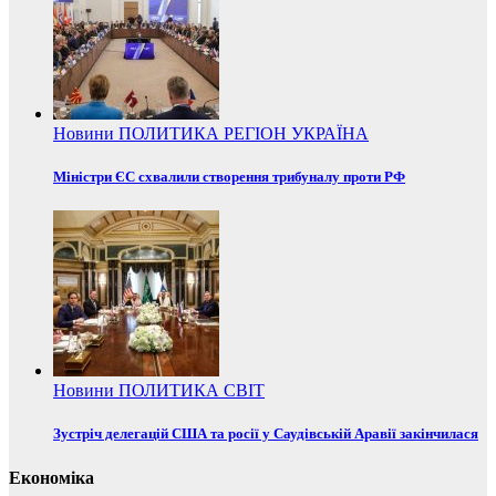
Новини
ПОЛИТИКА
РЕГІОН
УКРАЇНА
Міністри ЄС схвалили створення трибуналу проти РФ
Новини
ПОЛИТИКА
СВІТ
Зустріч делегацій США та росії у Саудівській Аравії закінчилася
Економіка