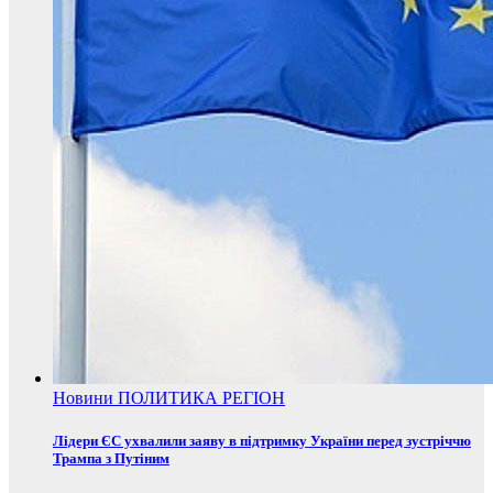
Новини
ПОЛИТИКА
РЕГІОН
Лідери ЄС ухвалили заяву в підтримку України перед зустріччю
Трампа з Путіним