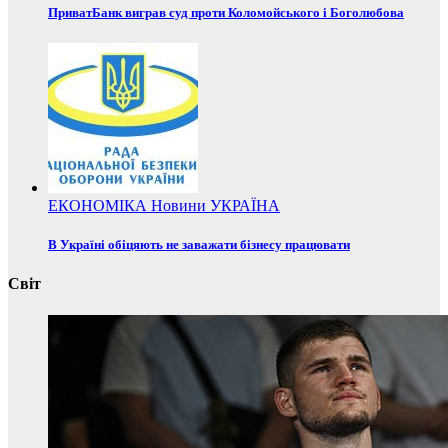
ПриватБанк виграв суд проти Коломойського і Боголюбова
ЕКОНОМІКА
Новини
УКРАЇНА
В Україні обіцяють не заважати бізнесу працювати
Світ