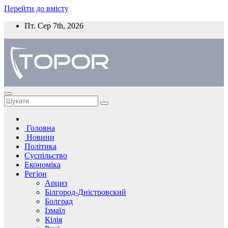
Перейти до вмісту
Пт. Сер 7th, 2026
Головна
Новини
Політика
Суспільство
Економіка
Регіон
Арциз
Білгород-Дністровский
Болград
Ізмаїл
Кілія