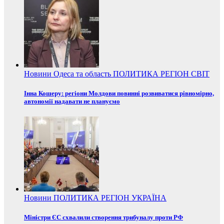
Новини
Одеса та область
ПОЛИТИКА
РЕГІОН
СВІТ
Інна Кошеру: регіони Молдови повинні розвиватися рівномірно,
автономії надавати не плануємо
Новини
ПОЛИТИКА
РЕГІОН
УКРАЇНА
Міністри ЄС схвалили створення трибуналу проти РФ