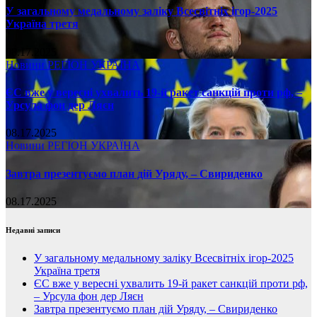
У загальному медальному заліку Всесвітніх ігор-2025
Україна третя
08.17.2025
Новини
РЕГІОН
УКРАЇНА
ЄС вже у вересні ухвалить 19-й ракет санкцій проти рф, –
Урсула фон дер Ляєн
08.17.2025
Новини
РЕГІОН
УКРАЇНА
Завтра презентуємо план дій Уряду, – Свириденко
08.17.2025
Недавні записи
У загальному медальному заліку Всесвітніх ігор-2025
Україна третя
ЄС вже у вересні ухвалить 19-й ракет санкцій проти рф,
– Урсула фон дер Ляєн
Завтра презентуємо план дій Уряду, – Свириденко