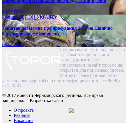
Завтра презентуємо план дій Уряду, – Свириденко
08.17.2025
Новини
РЕГІОН
УКРАЇНА
Генштаб повідомив про просування ЗСУ на Північно-
Слобожанському напрямку
08.17.2025
Использование материалов сайта
разрешается при условии
размещения в тексте
гиперссылки на сайт topor.od.ua,
открытой для поисковых систем.
Контакты: электронная почта
gazeta.topor.od@gmail.com
или телефон редакции – +38(096)
627-20-65.
© 2017 новости Черноморского региона. Все права
защищены...
|
Разработка сайта
О проекте
Реклама
Вакансии