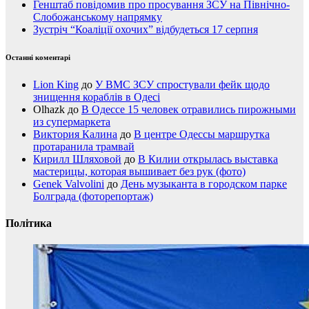
Генштаб повідомив про просування ЗСУ на Північно-
Слобожанському напрямку
Зустріч “Коаліції охочих” відбудеться 17 серпня
Останні коментарі
Lion King
до
У ВМС ЗСУ спростували фейк щодо
знищення кораблів в Одесі
Olhazk
до
В Одессе 15 человек отравились пирожными
из супермаркета
Виктория Калина
до
В центре Одессы маршрутка
протаранила трамвай
Кирилл Шляховой
до
В Килии открылась выставка
мастерицы, которая вышивает без рук (фото)
Genek Valvolini
до
День музыканта в городском парке
Болграда (фоторепортаж)
Політика