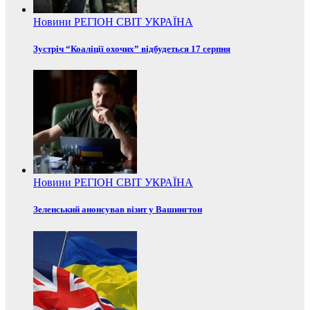
Новини
РЕГІОН
СВІТ
УКРАЇНА
Зустріч “Коаліції охочих” відбудеться 17 серпня
Новини
РЕГІОН
СВІТ
УКРАЇНА
Зеленський анонсував візит у Вашингтон