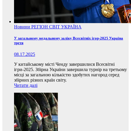
Новини
РЕГІОН
СВІТ
УКРАЇНА
У загальному медальному заліку Всесвітніх ігор-2025 Україна
третя
08.17.2025
У китайському місті Ченду завершилися Всесвітні
ігри-2025. Збірна України завершила турнір на третьому
місці за загальною кількістю здобутих нагород серед
збірних різних країн світу.
Читати далі