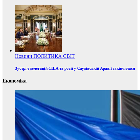
Новини
ПОЛИТИКА
СВІТ
Зустріч делегацій США та росії у Саудівській Аравії закінчилася
Економіка