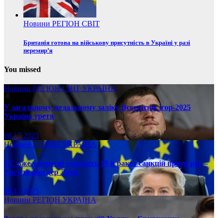
Новини
РЕГІОН
СВІТ
Британія готова на військову присутність в Україні у разі
перемир’я
You missed
Новини
РЕГІОН
СВІТ
УКРАЇНА
У загальному медальному заліку Всесвітніх ігор-2025
Україна третя
08.17.2025
Новини
РЕГІОН
УКРАЇНА
ЄС вже у вересні ухвалить 19-й ракет санкцій проти рф, –
Урсула фон дер Ляєн
08.17.2025
Новини
РЕГІОН
УКРАЇНА