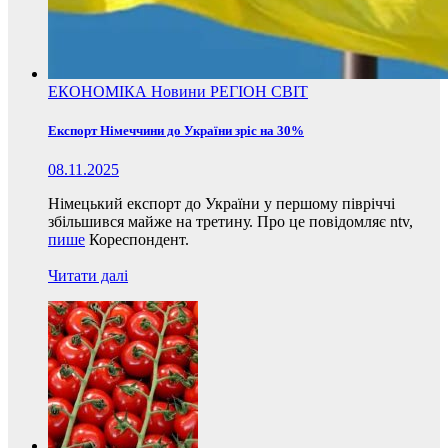
ЕКОНОМІКА
Новини
РЕГІОН
СВІТ
Експорт Німеччини до України зріс на 30%
08.11.2025
Німецький експорт до України у першому півріччі
збільшився майже на третину. Про це повідомляє ntv,
пише
Кореспондент.
Читати далі