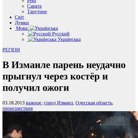
Рені
Сарата
Тарутине
Світ
Думки
Мова:
Русский
Українська
РЕГІОН
В Измаиле парень неудачно
прыгнул через костёр и
получил ожоги
03.18.2013
важное
,
город Измаил
,
Одесская область
,
происшествия