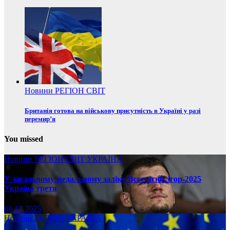
Новини
РЕГІОН
СВІТ
Британія готова на військову присутність в Україні у разі
перемир’я
You missed
Новини
РЕГІОН
СВІТ
УКРАЇНА
У загальному медальному заліку Всесвітніх ігор-2025
Україна третя
08.17.2025
Новини
РЕГІОН
УКРАЇНА