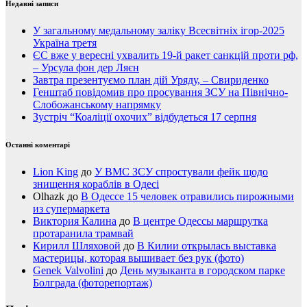
Недавні записи
У загальному медальному заліку Всесвітніх ігор-2025
Україна третя
ЄС вже у вересні ухвалить 19-й ракет санкцій проти рф,
– Урсула фон дер Ляєн
Завтра презентуємо план дій Уряду, – Свириденко
Генштаб повідомив про просування ЗСУ на Північно-
Слобожанському напрямку
Зустріч “Коаліції охочих” відбудеться 17 серпня
Останні коментарі
Lion King
до
У ВМС ЗСУ спростували фейк щодо
знищення кораблів в Одесі
Olhazk
до
В Одессе 15 человек отравились пирожными
из супермаркета
Виктория Калина
до
В центре Одессы маршрутка
протаранила трамвай
Кирилл Шляховой
до
В Килии открылась выставка
мастерицы, которая вышивает без рук (фото)
Genek Valvolini
до
День музыканта в городском парке
Болграда (фоторепортаж)