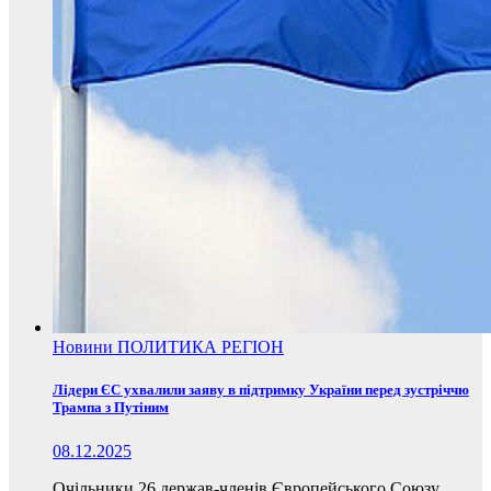
Новини
ПОЛИТИКА
РЕГІОН
Лідери ЄС ухвалили заяву в підтримку України перед зустріччю
Трампа з Путіним
08.12.2025
Очільники 26 держав-членів Європейського Союзу