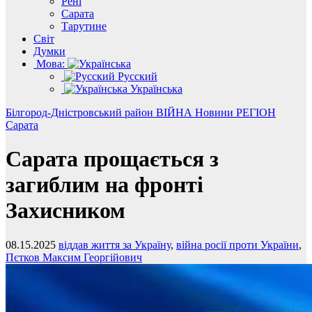
Рені
Сарата
Тарутине
Світ
Думки
Мова:
Русский
Українська
Білгород-Дністровський район
ВІЙНА
Новини
РЕГІОН
Сарата
Сарата прощається з
загиблим на фронті
Захисником
08.15.2025
віддав життя за Україну
,
війна росії проти України
,
Пєтков Максим Георгійович