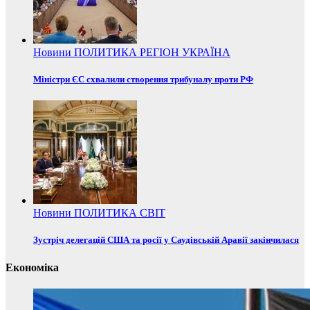
Новини
ПОЛИТИКА
РЕГІОН
УКРАЇНА
Міністри ЄС схвалили створення трибуналу проти РФ
Новини
ПОЛИТИКА
СВІТ
Зустріч делегацій США та росії у Саудівській Аравії закінчилася
Економіка