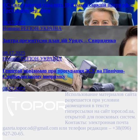
ЄС вже у вересні ухвалить 19-й ракет санкцій проти рф, –
Урсула фон дер Ляєн
08.17.2025
Новини
РЕГІОН
УКРАЇНА
Завтра презентуємо план дій Уряду, – Свириденко
08.17.2025
Новини
РЕГІОН
УКРАЇНА
Генштаб повідомив про просування ЗСУ на Північно-
Слобожанському напрямку
08.17.2025
Использование материалов сайта
разрешается при условии
размещения в тексте
гиперссылки на сайт topor.od.ua,
открытой для поисковых систем.
Контакты: электронная почта
gazeta.topor.od@gmail.com
или телефон редакции – +38(096)
627-20-65.