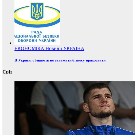
ЕКОНОМІКА
Новини
УКРАЇНА
В Україні обіцяють не заважати бізнесу працювати
Світ