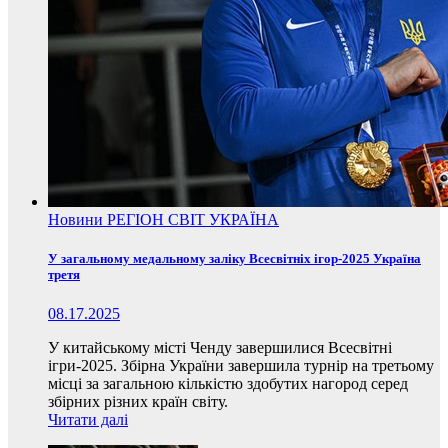
Новини
РЕГІОН
СВІТ
УКРАЇНА
У загальному медальному заліку Всесвітніх ігор-2025 Україна
третя
08.17.2025
У китайському місті Ченду завершилися Всесвітні
ігри-2025. Збірна України завершила турнір на третьому
місці за загальною кількістю здобутих нагород серед
збірних різних країн світу.
Читати далі