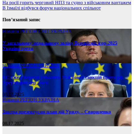
На росії горить черговий НПЗ та судно з військовим вантажем
В Ізмаїлі відбувся форум національних спільнот
Пов’язаний запис
Новини
РЕГІОН
СВІТ
УКРАЇНА
У загальному медальному заліку Всесвітніх ігор-2025
Україна третя
08.17.2025
Новини
РЕГІОН
УКРАЇНА
ЄС вже у вересні ухвалить 19-й ракет санкцій проти рф, –
Урсула фон дер Ляєн
08.17.2025
Новини
РЕГІОН
УКРАЇНА
Завтра презентуємо план дій Уряду, – Свириденко
08.17.2025