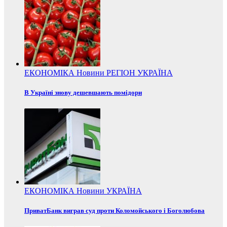
ЕКОНОМІКА
Новини
РЕГІОН
УКРАЇНА
В Україні знову дешевшають помідори
ЕКОНОМІКА
Новини
УКРАЇНА
ПриватБанк виграв суд проти Коломойського і Боголюбова