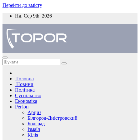
Перейти до вмісту
Нд. Сер 9th, 2026
Головна
Новини
Політика
Суспільство
Економіка
Регіон
Арциз
Білгород-Дністровский
Болград
Ізмаїл
Кілія