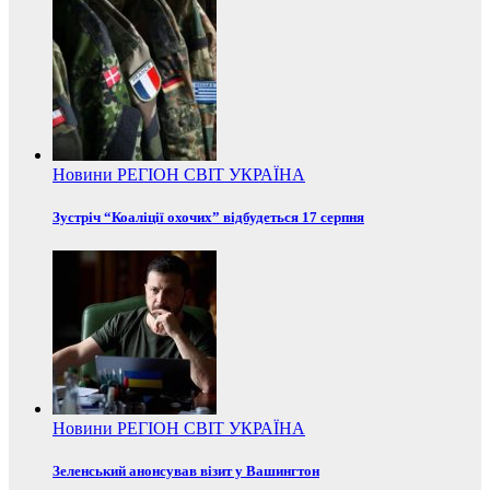
Новини
РЕГІОН
СВІТ
УКРАЇНА
Зустріч “Коаліції охочих” відбудеться 17 серпня
Новини
РЕГІОН
СВІТ
УКРАЇНА
Зеленський анонсував візит у Вашингтон