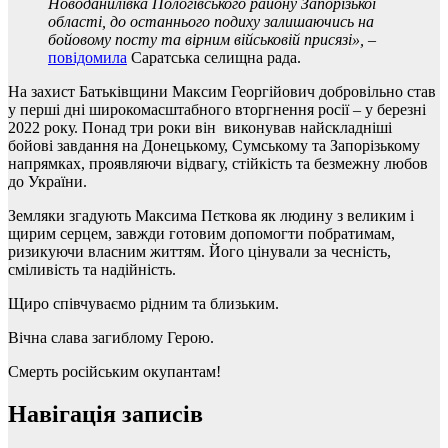
Новоданилівка Пологівського району Запорізької
області, до останнього подиху залишаючись на
бойовому посту та вірним військовій присязі», –
повідомила
Cаратська селищна рада.
На захист Батьківщини Максим Георгійович добровільно став
у перші дні широкомасштабного вторгнення росії – у березні
2022 року. Понад три роки він виконував найскладніші
бойові завдання на Донецькому, Сумському та Запорізькому
напрямках, проявляючи відвагу, стійкість та безмежну любов
до України.
Земляки згадують Максима Пєткова як людину з великим і
щирим серцем, завжди готовим допомогти побратимам,
ризикуючи власним життям. Його цінували за чесність,
сміливість та надійність.
Щиро співчуваємо рідним та близьким.
Вічна слава загиблому Герою.
Смерть російським окупантам!
Навігація записів