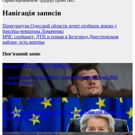
гарантированное трудоустройство.
Навігація записів
Прокуратура Одесской области хочет отобрать землю у
боксёра-чемпиона Ломаченко
МЧС сообщает: ДТП и пожар в Белгород-Днестровском
районе, есть жертвы
Пов’язаний запис
Новини
РЕГІОН
СВІТ
УКРАЇНА
У загальному медальному заліку Всесвітніх ігор-2025
Україна третя
08.17.2025
Новини
РЕГІОН
УКРАЇНА
ЄС вже у вересні ухвалить 19-й ракет санкцій проти рф, –
Урсула фон дер Ляєн
08.17.2025
Новини
РЕГІОН
УКРАЇНА