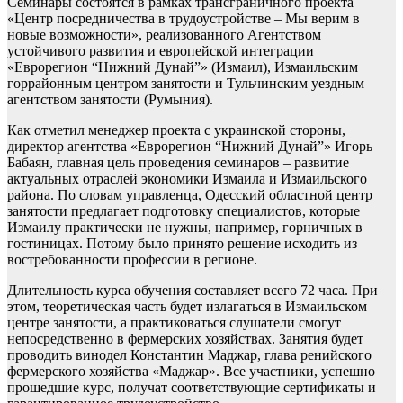
Семинары состоятся в рамках трансграничного проекта
«Центр посредничества в трудоустройстве – Мы верим в
новые возможности», реализованного Агентством
устойчивого развития и европейской интеграции
«Еврорегион “Нижний Дунай”» (Измаил), Измаильским
горрайонным центром занятости и Тульчинским уездным
агентством занятости (Румыния).
Как отметил менеджер проекта с украинской стороны,
директор агентства «Еврорегион “Нижний Дунай”» Игорь
Бабаян, главная цель проведения семинаров – развитие
актуальных отраслей экономики Измаила и Измаильского
района. По словам управленца, Одесский областной центр
занятости предлагает подготовку специалистов, которые
Измаилу практически не нужны, например, горничных в
гостиницах. Потому было принято решение исходить из
востребованности профессии в регионе.
Длительность курса обучения составляет всего 72 часа. При
этом, теоретическая часть будет излагаться в Измаильском
центре занятости, а практиковаться слушатели смогут
непосредственно в фермерских хозяйствах. Занятия будет
проводить винодел Константин Маджар, глава ренийского
фермерского хозяйства «Маджар». Все участники, успешно
прошедшие курс, получат соответствующие сертификаты и