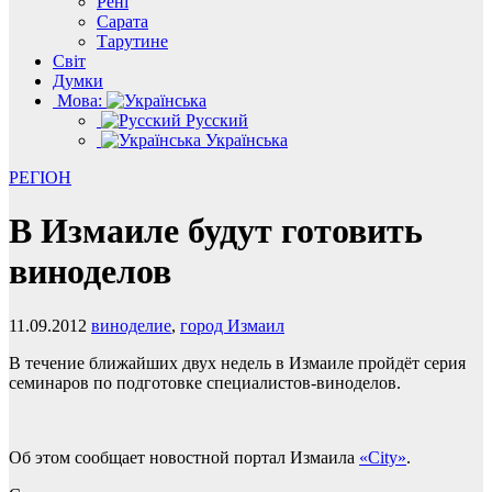
Рені
Сарата
Тарутине
Світ
Думки
Мова:
Русский
Українська
РЕГІОН
В Измаиле будут готовить
виноделов
11.09.2012
виноделие
,
город Измаил
В течение ближайших двух недель в Измаиле пройдёт серия
семинаров по подготовке специалистов-виноделов.
Об этом сообщает новостной портал Измаила
«Сity»
.