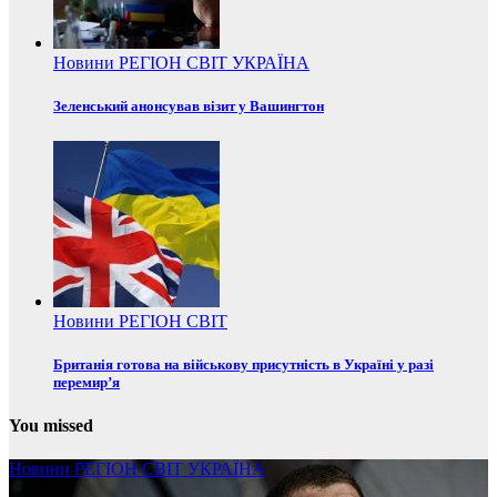
Новини
РЕГІОН
СВІТ
УКРАЇНА
Зеленський анонсував візит у Вашингтон
Новини
РЕГІОН
СВІТ
Британія готова на військову присутність в Україні у разі
перемир’я
You missed
Новини
РЕГІОН
СВІТ
УКРАЇНА