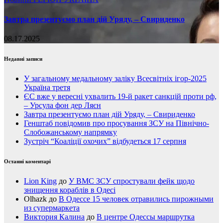
Завтра презентуємо план дій Уряду, – Свириденко
08.17.2025
Недавні записи
У загальному медальному заліку Всесвітніх ігор-2025
Україна третя
ЄС вже у вересні ухвалить 19-й ракет санкцій проти рф,
– Урсула фон дер Ляєн
Завтра презентуємо план дій Уряду, – Свириденко
Генштаб повідомив про просування ЗСУ на Північно-
Слобожанському напрямку
Зустріч “Коаліції охочих” відбудеться 17 серпня
Останні коментарі
Lion King
до
У ВМС ЗСУ спростували фейк щодо
знищення кораблів в Одесі
Olhazk
до
В Одессе 15 человек отравились пирожными
из супермаркета
Виктория Калина
до
В центре Одессы маршрутка