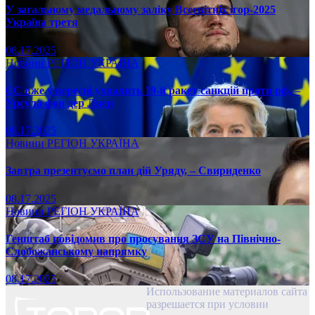
У загальному медальному заліку Всесвітніх ігор-2025
Україна третя
08.17.2025
Новини
РЕГІОН
УКРАЇНА
ЄС вже у вересні ухвалить 19-й ракет санкцій проти рф, –
Урсула фон дер Ляєн
08.17.2025
Новини
РЕГІОН
УКРАЇНА
Завтра презентуємо план дій Уряду, – Свириденко
08.17.2025
Новини
РЕГІОН
УКРАЇНА
Генштаб повідомив про просування ЗСУ на Північно-
Слобожанському напрямку
08.17.2025
Использование материалов сайта
разрешается при условии