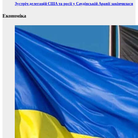
Зустріч делегацій США та росії у Саудівській Аравії закінчилася
Економіка