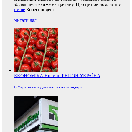
збільшився майже на третину. Про це повідомляє ntv,
пише
Кореспондент.
Читати далі
ЕКОНОМІКА
Новини
РЕГІОН
УКРАЇНА
В Україні знову дешевшають помідори