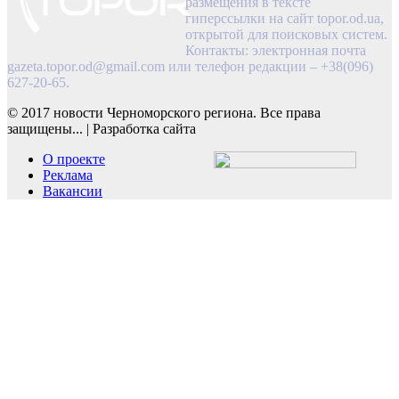
размещения в тексте
гиперссылки на сайт topor.od.ua,
открытой для поисковых систем.
Контакты: электронная почта
gazeta.topor.od@gmail.com
или телефон редакции – +38(096)
627-20-65.
© 2017 новости Черноморского региона. Все права
защищены...
|
Разработка сайта
О проекте
Реклама
Вакансии