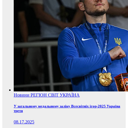
Новини
РЕГІОН
СВІТ
УКРАЇНА
У загальному медальному заліку Всесвітніх ігор-2025 Україна
третя
08.17.2025