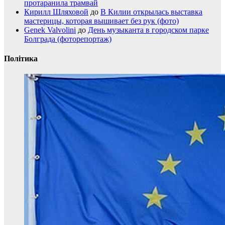
протаранила трамвай
Кирилл Шляховой
до
В Килии открылась выставка
мастерицы, которая вышивает без рук (фото)
Genek Valvolini
до
День музыканта в городском парке
Болграда (фоторепортаж)
Політика