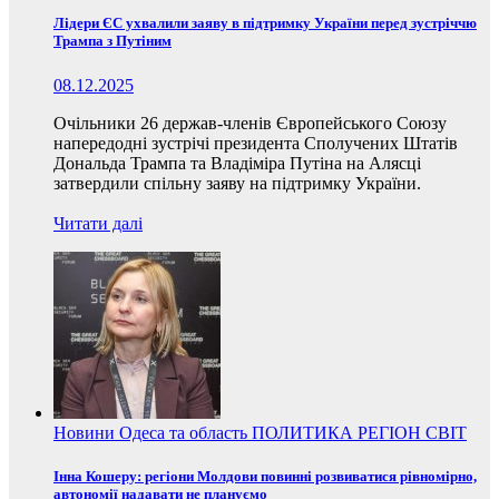
Лідери ЄС ухвалили заяву в підтримку України перед зустріччю
Трампа з Путіним
08.12.2025
Очільники 26 держав-членів Європейського Союзу
напередодні зустрічі президента Сполучених Штатів
Дональда Трампа та Владіміра Путіна на Алясці
затвердили спільну заяву на підтримку України.
Читати далі
Новини
Одеса та область
ПОЛИТИКА
РЕГІОН
СВІТ
Інна Кошеру: регіони Молдови повинні розвиватися рівномірно,
автономії надавати не плануємо