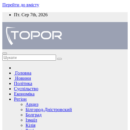
Перейти до вмісту
Пт. Сер 7th, 2026
Головна
Новини
Політика
Суспільство
Економіка
Регіон
Арциз
Білгород-Дністровский
Болград
Ізмаїл
Кілія