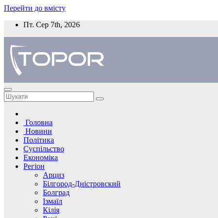
Перейти до вмісту
Пт. Сер 7th, 2026
Головна
Новини
Політика
Суспільство
Економіка
Регіон
Арциз
Білгород-Дністровский
Болград
Ізмаїл
Кілія