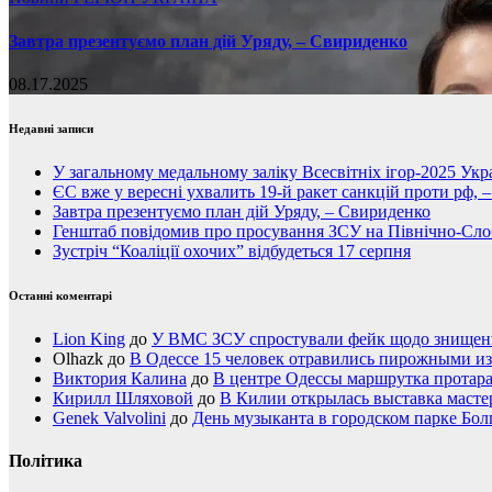
Завтра презентуємо план дій Уряду, – Свириденко
08.17.2025
Недавні записи
У загальному медальному заліку Всесвітніх ігор-2025 Укра
ЄС вже у вересні ухвалить 19-й ракет санкцій проти рф, 
Завтра презентуємо план дій Уряду, – Свириденко
Генштаб повідомив про просування ЗСУ на Північно-Сл
Зустріч “Коаліції охочих” відбудеться 17 серпня
Останні коментарі
Lion King
до
У ВМС ЗСУ спростували фейк щодо знищення
Olhazk
до
В Одессе 15 человек отравились пирожными из
Виктория Калина
до
В центре Одессы маршрутка протар
Кирилл Шляховой
до
В Килии открылась выставка мастер
Genek Valvolini
до
День музыканта в городском парке Бол
Політика