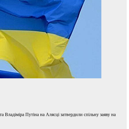
 Владіміра Путіна на Алясці затвердили спільну заяву на