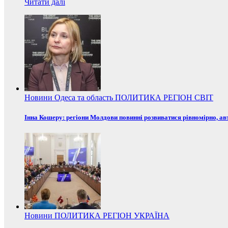
Читати далі
Новини
Одеса та область
ПОЛИТИКА
РЕГІОН
СВІТ
Інна Кошеру: регіони Молдови повинні розвиватися рівномірно, ав
Новини
ПОЛИТИКА
РЕГІОН
УКРАЇНА