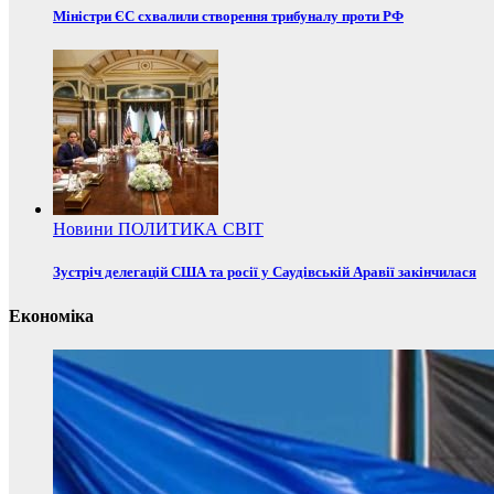
Міністри ЄС схвалили створення трибуналу проти РФ
Новини
ПОЛИТИКА
СВІТ
Зустріч делегацій США та росії у Саудівській Аравії закінчилася
Економіка