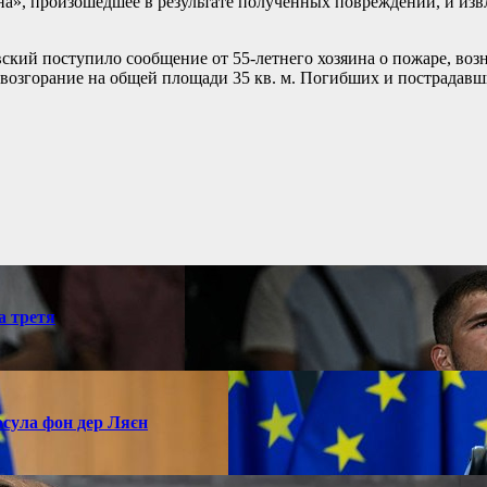
а», произошедшее в результате полученных повреждений, и из
вский поступило сообщение от 55-летнего хозяина о пожаре, воз
згорание на общей площади 35 кв. м. Погибших и пострадавши
а третя
рсула фон дер Ляєн