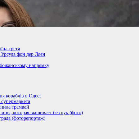
їна третя
– Урсула фон дер Ляєн
обожанському напрямку
 кораблів в Одесі
 супермаркета
анила трамвай
ицы, которая вышивает без рук (фото)
града (фоторепортаж)