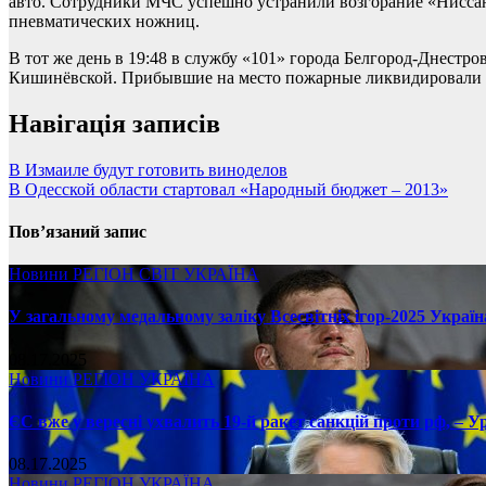
авто. Сотрудники МЧС успешно устранили возгорание «Ниссан
пневматических ножниц.
В тот же день в 19:48 в службу «101» города Белгород-Днестро
Кишинёвской. Прибывшие на место пожарные ликвидировали во
Навігація записів
В Измаиле будут готовить виноделов
В Одесской области стартовал «Народный бюджет – 2013»
Пов’язаний запис
Новини
РЕГІОН
СВІТ
УКРАЇНА
У загальному медальному заліку Всесвітніх ігор-2025 Україн
08.17.2025
Новини
РЕГІОН
УКРАЇНА
ЄС вже у вересні ухвалить 19-й ракет санкцій проти рф, – У
08.17.2025
Новини
РЕГІОН
УКРАЇНА