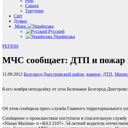
Рені
Сарата
Тарутине
Світ
Думки
Мова:
Русский
Українська
РЕГІОН
МЧС сообщает: ДТП и пожар в
11.09.2012
Белгород-Днестровский район
,
важное
,
ДТП
,
Минис
8-ого ноября неподалёку от села Беленькое Белгород-Днестро
Об этом сообщила пресс-служба Главного территориального у
Сообщение о происшествии поступило в спасательную службу г
«Nissan Maxima» и «ВАЗ 2107». 54-летний водитель отечествен