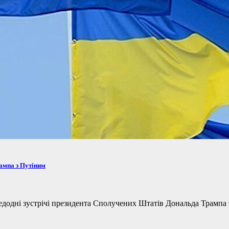
рампа з Путіним
одні зустрічі президента Сполучених Штатів Дональда Трампа та