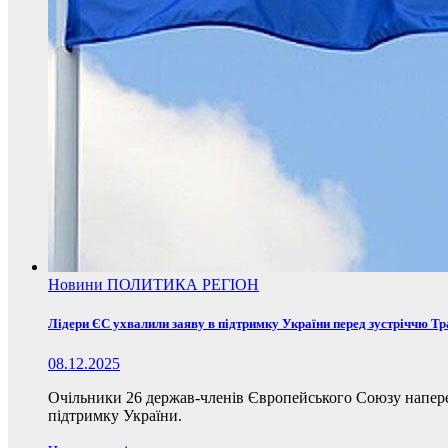
Новини
ПОЛИТИКА
РЕГІОН
Лідери ЄС ухвалили заяву в підтримку України перед зустріччю Т
08.12.2025
Очільники 26 держав-членів Європейського Союзу наперед
підтримку України.