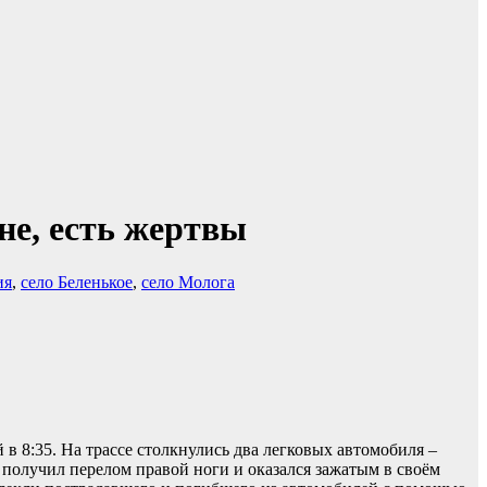
не, есть жертвы
ия
,
село Беленькое
,
село Молога
 8:35. На трассе столкнулись два легковых автомобиля –
 получил перелом правой ноги и оказался зажатым в своём