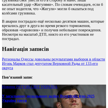
грузовика смог увести его в сторону и нанёс лишь
касательный удар «Жигулями». По словам очевидцев, если б
не опыт водителя, что «Жигули» могли б оказаться под
колёсами грузовика.
В аварии пострадало ещё несколько десятков машин, которые
врезались друг в друга во время резкого торможения,
образовав «паровозик» и получив небольшие повреждения.
Несмотря на масштаб ДТП, никто из его участников не
пострадал.
Навігація записів
Регионалы Одессы довольны результатами выборов в области
Игорь Марков стал депутатом Верховной Рады от 133-его
округа
Пов’язаний запис
Новини
РЕГІОН
СВІТ
УКРАЇНА
У загальному медальному заліку Всесвітніх ігор-2025
Україна третя