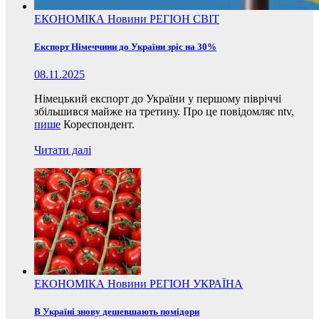
ЕКОНОМІКА
Новини
РЕГІОН
СВІТ
Експорт Німеччини до України зріс на 30%
08.11.2025
Німецький експорт до України у першому півріччі
збільшився майже на третину. Про це повідомляє ntv,
пише
Кореспондент.
Читати далі
ЕКОНОМІКА
Новини
РЕГІОН
УКРАЇНА
В Україні знову дешевшають помідори