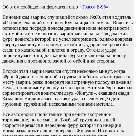
Об этом сообщает информагентство
«Трасса Е-95»
.
Виновником аварии, случившейся около 19:00, стал водитель
«Газели», ехавший в сторону Куяльницкого лимана. Водитель
остановился посреди полосы движения из-за неисправности
автомобиля и не включил аварийные сигналы. Следом ехала
фура, водитель которой не успел затормозить, однако вовремя
свернул машину в сторону, в отбойник, ударив микроавтобус
сзади по касательной и влетев в ограду. От силы удара
опрокинулась откидная кабина фуры и вылетела на полосу
движения с противоположной от отбойника стороны.
Второй этап аварии начался спустя несколько минут, когда
чёрный джип с женщиной за рулем, приближаясь по трассе к
месту аварии, резко повернул на встречную полосу движения,
желая, по-видимому, вернуться в город. Этот манёвр помешал
сориентироваться водителям двух «Жигули», ехавшим сзади.
За машинами двигалась пустая фура, а следом ещё один
грузовик, гружённый несколькими тоннами металла.
Все автомобили попытались применить экстренное
торможение, но не смогли. Тяжёлый грузовик на всей
скорости врезался в переднюю фуру, которая по инерции
могла раздавить ехавшие впереди «Жигули». Но водитель