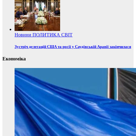
Новини
ПОЛИТИКА
СВІТ
Зустріч делегацій США та росії у Саудівській Аравії закінчилася
Економіка