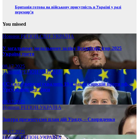
Британія готова на військову присутність в Україні у разі
перемир’я
You missed
Новини
РЕГІОН
СВІТ
УКРАЇНА
У загальному медальному заліку Всесвітніх ігор-2025
Україна третя
08.17.2025
Новини
РЕГІОН
УКРАЇНА
ЄС вже у вересні ухвалить 19-й ракет санкцій проти рф, –
Урсула фон дер Ляєн
08.17.2025
Новини
РЕГІОН
УКРАЇНА
Завтра презентуємо план дій Уряду, – Свириденко
08.17.2025
Новини
РЕГІОН
УКРАЇНА