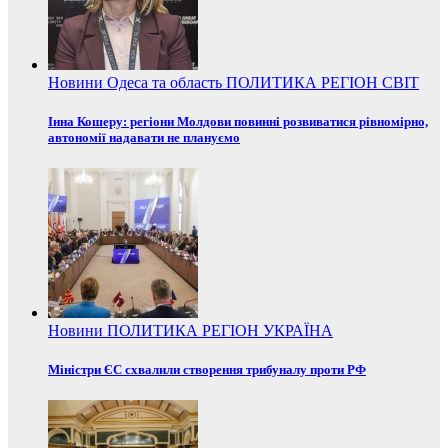
Новини
Одеса та область
ПОЛИТИКА
РЕГІОН
СВІТ
Інна Кошеру: регіони Молдови повинні розвиватися рівномірно,
автономії надавати не плануємо
Новини
ПОЛИТИКА
РЕГІОН
УКРАЇНА
Міністри ЄС схвалили створення трибуналу проти РФ