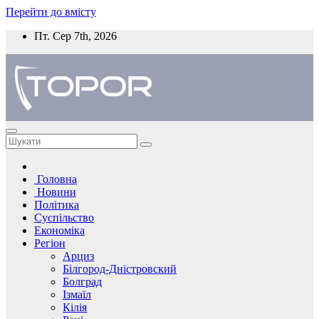
Перейти до вмісту
Пт. Сер 7th, 2026
Головна
Новини
Політика
Суспільство
Економіка
Регіон
Арциз
Білгород-Дністровский
Болград
Ізмаїл
Кілія