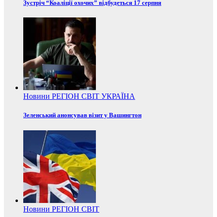
Зустріч “Коаліції охочих” відбудеться 17 серпня
Новини
РЕГІОН
СВІТ
УКРАЇНА
Зеленський анонсував візит у Вашингтон
Новини
РЕГІОН
СВІТ