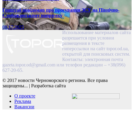
Генштаб повідомив про просування ЗСУ на Північно-
Слобожанському напрямку
08.17.2025
Использование материалов сайта
разрешается при условии
размещения в тексте
гиперссылки на сайт topor.od.ua,
открытой для поисковых систем.
Контакты: электронная почта
gazeta.topor.od@gmail.com
или телефон редакции – +38(096)
627-20-65.
© 2017 новости Черноморского региона. Все права
защищены...
|
Разработка сайта
О проекте
Реклама
Вакансии