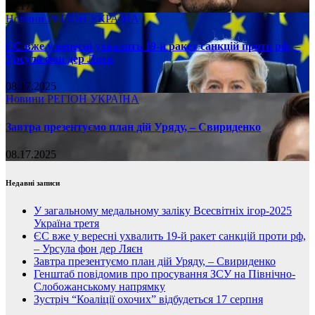
08.17.2025
Новини
РЕГІОН
УКРАЇНА
ЄС вже у вересні ухвалить 19-й ракет санкцій проти рф, –
Урсула фон дер Ляєн
08.17.2025
Новини
РЕГІОН
УКРАЇНА
Завтра презентуємо план дій Уряду, – Свириденко
08.17.2025
Недавні записи
У загальному медальному заліку Всесвітніх ігор-2025
Україна третя
ЄС вже у вересні ухвалить 19-й ракет санкцій проти рф,
– Урсула фон дер Ляєн
Завтра презентуємо план дій Уряду, – Свириденко
Генштаб повідомив про просування ЗСУ на Північно-
Слобожанському напрямку
Зустріч “Коаліції охочих” відбудеться 17 серпня