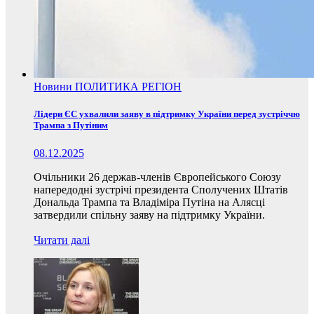
Новини
ПОЛИТИКА
РЕГІОН
Лідери ЄС ухвалили заяву в підтримку України перед зустріччю
Трампа з Путіним
08.12.2025
Очільники 26 держав-членів Європейського Союзу
напередодні зустрічі президента Сполучених Штатів
Дональда Трампа та Владіміра Путіна на Алясці
затвердили спільну заяву на підтримку України.
Читати далі