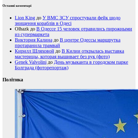
Останні коментарі
Lion King
до
У ВМС ЗСУ спростували фейк щодо
знищення кораблів в Одесі
Olhazk
до
В Одессе 15 человек отравились пирожными
из супермаркета
Виктория Калина
до
В центре Одессы маршрутка
протаранила трамвай
Кирилл Шляховой
до
В Килии открылась выставка
мастерицы, которая вышивает без рук (фото)
Genek Valvolini
до
День музыканта в городском парке
Болграда (фоторепортаж)
Політика