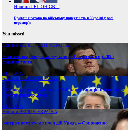
Новини
РЕГІОН
СВІТ
Британія готова на військову присутність в Україні у разі
перемир’я
You missed
Новини
РЕГІОН
СВІТ
УКРАЇНА
У загальному медальному заліку Всесвітніх ігор-2025
Україна третя
08.17.2025
Новини
РЕГІОН
УКРАЇНА
ЄС вже у вересні ухвалить 19-й ракет санкцій проти рф, –
Урсула фон дер Ляєн
08.17.2025
Новини
РЕГІОН
УКРАЇНА
Завтра презентуємо план дій Уряду, – Свириденко