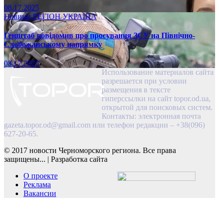
08.17.2025
Новини
РЕГІОН
УКРАЇНА
Генштаб повідомив про просування ЗСУ на Північно-
Слобожанському напрямку
08.17.2025
Использование материалов сайта
разрешается при условии
размещения в тексте
гиперссылки на сайт topor.od.ua,
открытой для поисковых систем.
Контакты: электронная почта
gazeta.topor.od@gmail.com
или телефон редакции – +38(096)
627-20-65.
© 2017 новости Черноморского региона. Все права
защищены...
|
Разработка сайта
О проекте
Реклама
Вакансии