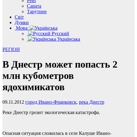
Рені
Сарата
Тарутине
Світ
Думки
Мова:
Русский
Українська
РЕГІОН
В Днестр может попасть 2
млн кубометров
ядохимикатов
09.11.2012
город Ивано-Франковск
,
река Днестр
Реке Днестр грозит экологическая катастрофа.
Опасная ситуация сложилась в селе Калуше Ивано-