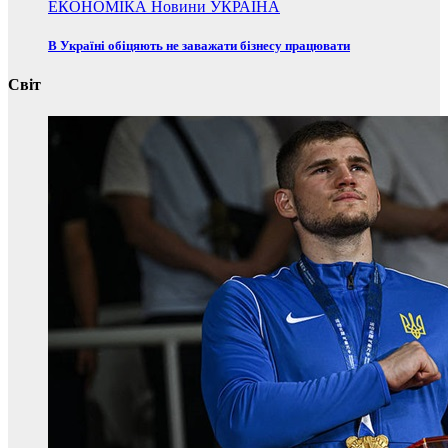
ЕКОНОМІКА
Новини
УКРАЇНА
В Україні обіцяють не заважати бізнесу працювати
Світ