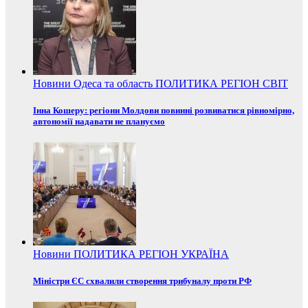
Новини
Одеса та область
ПОЛИТИКА
РЕГІОН
СВІТ
Інна Кошеру: регіони Молдови повинні розвиватися рівномірно,
автономії надавати не плануємо
Новини
ПОЛИТИКА
РЕГІОН
УКРАЇНА
Міністри ЄС схвалили створення трибуналу проти РФ