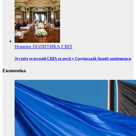
Новини
ПОЛИТИКА
СВІТ
Зустріч делегацій США та росії у Саудівській Аравії закінчилася
Економіка