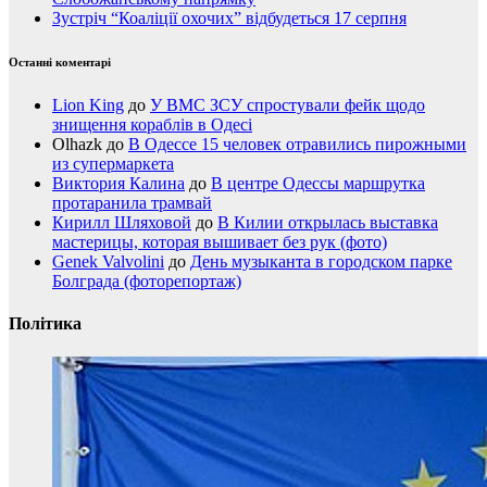
Зустріч “Коаліції охочих” відбудеться 17 серпня
Останні коментарі
Lion King
до
У ВМС ЗСУ спростували фейк щодо
знищення кораблів в Одесі
Olhazk
до
В Одессе 15 человек отравились пирожными
из супермаркета
Виктория Калина
до
В центре Одессы маршрутка
протаранила трамвай
Кирилл Шляховой
до
В Килии открылась выставка
мастерицы, которая вышивает без рук (фото)
Genek Valvolini
до
День музыканта в городском парке
Болграда (фоторепортаж)
Політика