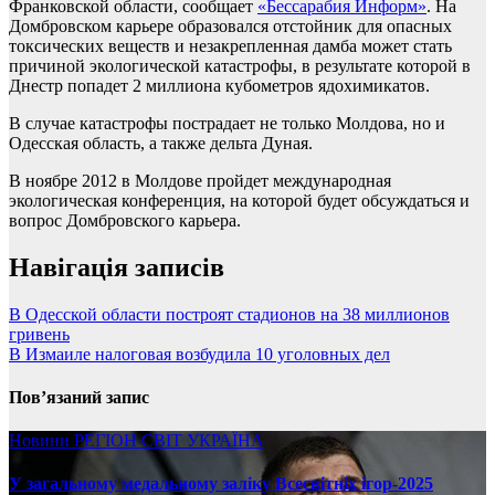
Франковской области, сообщает
«Бессарабия Информ»
. На
Домбровском карьере образовался отстойник для опасных
токсических веществ и незакрепленная дамба может стать
причиной экологической катастрофы, в результате которой в
Днестр попадет 2 миллиона кубометров ядохимикатов.
В случае катастрофы пострадает не только Молдова, но и
Одесская область, а также дельта Дуная.
В ноябре 2012 в Молдове пройдет международная
экологическая конференция, на которой будет обсуждаться и
вопрос Домбровского карьера.
Навігація записів
В Одесской области построят стадионов на 38 миллионов
гривень
В Измаиле налоговая возбудила 10 уголовных дел
Пов’язаний запис
Новини
РЕГІОН
СВІТ
УКРАЇНА
У загальному медальному заліку Всесвітніх ігор-2025