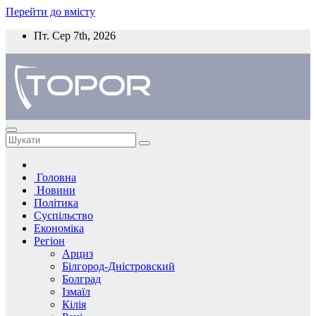
Перейти до вмісту
Пт. Сер 7th, 2026
Головна
Новини
Політика
Суспільство
Економіка
Регіон
Арциз
Білгород-Дністровский
Болград
Ізмаїл
Кілія