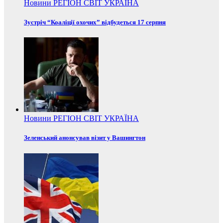
Новини
РЕГІОН
СВІТ
УКРАЇНА
Зустріч “Коаліції охочих” відбудеться 17 серпня
Новини
РЕГІОН
СВІТ
УКРАЇНА
Зеленський анонсував візит у Вашингтон