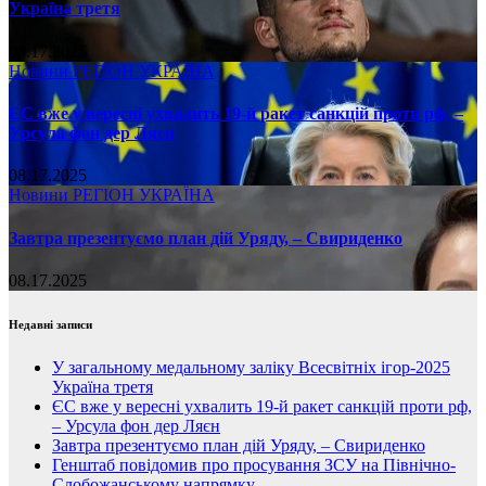
Україна третя
08.17.2025
Новини
РЕГІОН
УКРАЇНА
ЄС вже у вересні ухвалить 19-й ракет санкцій проти рф, –
Урсула фон дер Ляєн
08.17.2025
Новини
РЕГІОН
УКРАЇНА
Завтра презентуємо план дій Уряду, – Свириденко
08.17.2025
Недавні записи
У загальному медальному заліку Всесвітніх ігор-2025
Україна третя
ЄС вже у вересні ухвалить 19-й ракет санкцій проти рф,
– Урсула фон дер Ляєн
Завтра презентуємо план дій Уряду, – Свириденко
Генштаб повідомив про просування ЗСУ на Північно-
Слобожанському напрямку