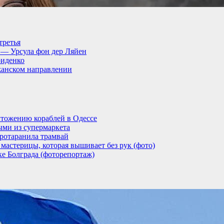
третья
, — Урсула фон дер Ляйен
риденко
анском направлении
тожению кораблей в Одессе
ыми из супермаркета
ротаранила трамвай
мастерицы, которая вышивает без рук (фото)
ке Болграда (фоторепортаж)