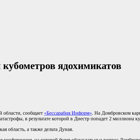
н кубометров ядохимикатов
й области, сообщает
«Бессарабия Информ»
. На Домбровском кар
атастрофы, в результате которой в Днестр попадет 2 миллиона к
ая область, а также дельта Дуная.
 конференция, на которой будет обсуждаться и вопрос Домбровс