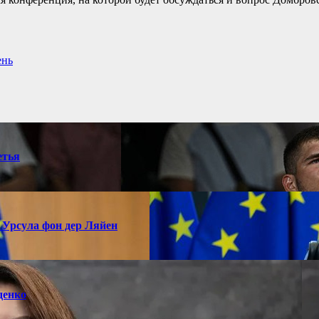
ень
етья
 Урсула фон дер Ляйен
денко