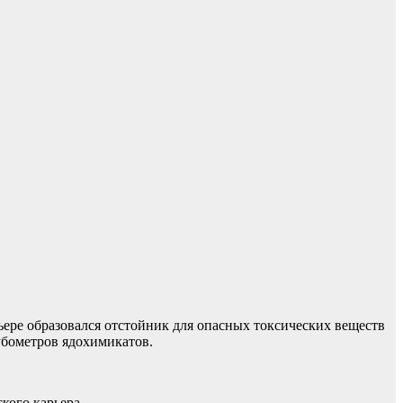
ьере образовался отстойник для опасных токсических веществ
убометров ядохимикатов.
кого карьера.