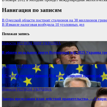
Навигация по записям
В Одесской области построят стадионов на 38 миллионов грив
В Измаиле налоговая возбудила 10 уголовных дел
Похожая запись
Новости
РЕГИОН
МИР
УКРАИНА
В общем медальном зачете Всемирных игр-2025 Украина тр
08.17.2025
Новости
РЕГИОН
УКРАИНА
ЕС уже в сентябре примет 19-й ракет санкций против рф, —
08.17.2025
Новости
РЕГИОН
УКРАИНА
Завтра представим план действий правительства, — Свири