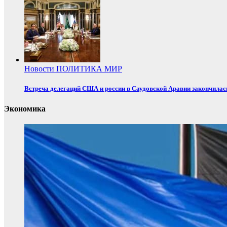
Новости
ПОЛИТИКА
МИР
Встреча делегаций США и россии в Саудовской Аравии закончилас
Экономика