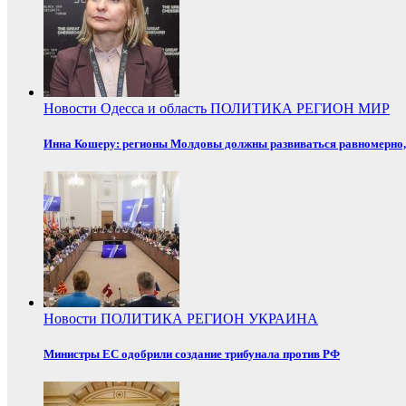
Новости
Одесса и область
ПОЛИТИКА
РЕГИОН
МИР
Инна Кошеру: регионы Молдовы должны развиваться равномерно, 
Новости
ПОЛИТИКА
РЕГИОН
УКРАИНА
Министры ЕС одобрили создание трибунала против РФ