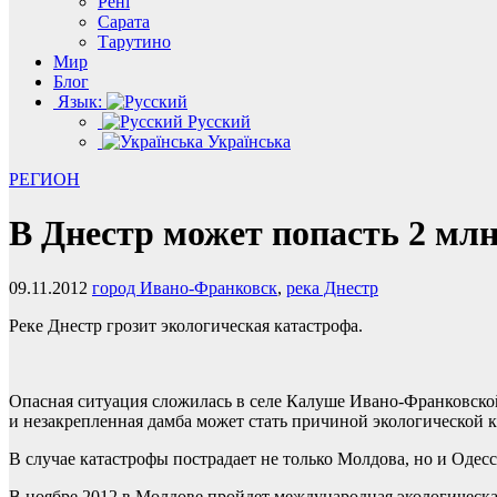
Рені
Сарата
Тарутино
Мир
Блог
Язык:
Русский
Українська
РЕГИОН
В Днестр может попасть 2 мл
09.11.2012
город Ивано-Франковск
,
река Днестр
Реке Днестр грозит экологическая катастрофа.
Опасная ситуация сложилась в селе Калуше Ивано-Франковско
и незакрепленная дамба может стать причиной экологической к
В случае катастрофы пострадает не только Молдова, но и Одесск
В ноябре 2012 в Молдове пройдет международная экологическая