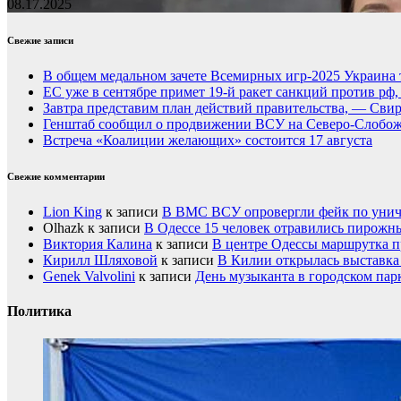
08.17.2025
Свежие записи
В общем медальном зачете Всемирных игр-2025 Украина 
ЕС уже в сентябре примет 19-й ракет санкций против рф
Завтра представим план действий правительства, — Сви
Генштаб сообщил о продвижении ВСУ на Северо-Слобож
Встреча «Коалиции желающих» состоится 17 августа
Свежие комментарии
Lion King
к записи
В ВМС ВСУ опровергли фейк по унич
Olhazk
к записи
В Одессе 15 человек отравились пирожн
Виктория Калина
к записи
В центре Одессы маршрутка п
Кирилл Шляховой
к записи
В Килии открылась выставка 
Genek Valvolini
к записи
День музыканта в городском пар
Политика