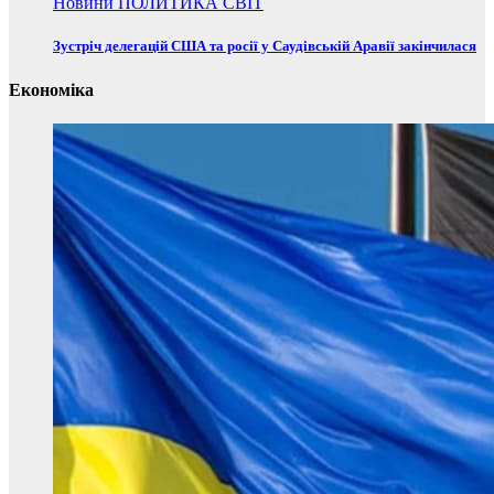
Новини
ПОЛИТИКА
СВІТ
Зустріч делегацій США та росії у Саудівській Аравії закінчилася
Економіка