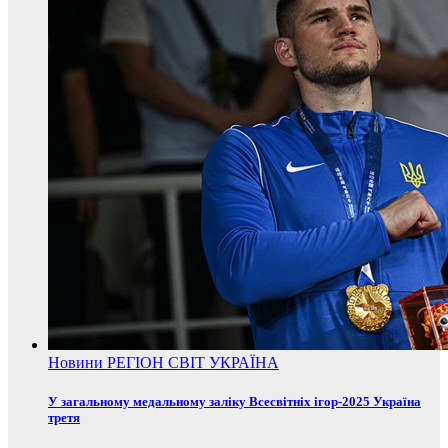
Новини
РЕГІОН
СВІТ
УКРАЇНА
У загальному медальному заліку Всесвітніх ігор-2025 Україна
третя