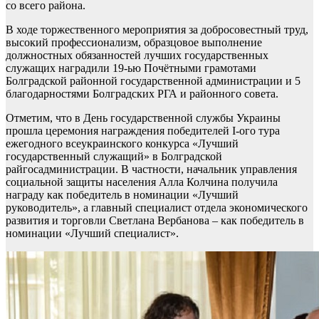
со всего района.
В ходе торжественного мероприятия за добросовестный труд,
высокий профессионализм, образцовое выполнение
должностных обязанностей лучших государственных
служащих наградили 19-ью Почётными грамотами
Болградской районной государственной администрации и 5
благодарностями Болградских РГА и районного совета.
Отметим, что в День государственной службы Украины
прошла церемония награждения победителей I-ого тура
ежегодного всеукраинского конкурса «Лучший
государственный служащий» в Болградской
райгосадминистрации. В частности, начальник управления
социальной защиты населения Алла Колчина получила
награду как победитель в номинации «Лучший
руководитель», а главный специалист отдела экономического
развития и торговли Светлана Вербанова – как победитель в
номинации «Лучший специалист».