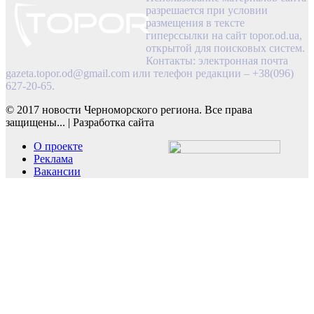
разрешается при условии
размещения в тексте
гиперссылки на сайт topor.od.ua,
открытой для поисковых систем.
Контакты: электронная почта
gazeta.topor.od@gmail.com
или телефон редакции – +38(096)
627-20-65.
© 2017 новости Черноморского региона. Все права
защищены...
|
Разработка сайта
О проекте
Реклама
Вакансии