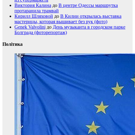
Виктория Калина
до
В центре Одессы маршрутка
протаранила трамвай
Кирилл Шляховой
до
В Килии открылась выставка
мастерицы, которая вышивает без рук (фото)
Genek Valvolini
до
День музыканта в городском парке
Болграда (фоторепортаж)
Політика