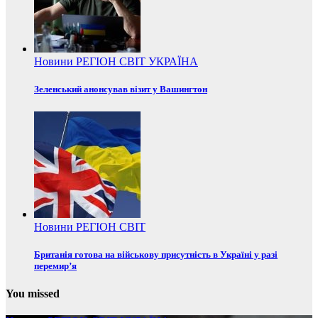
Новини
РЕГІОН
СВІТ
УКРАЇНА
Зеленський анонсував візит у Вашингтон
Новини
РЕГІОН
СВІТ
Британія готова на військову присутність в Україні у разі
перемир’я
You missed