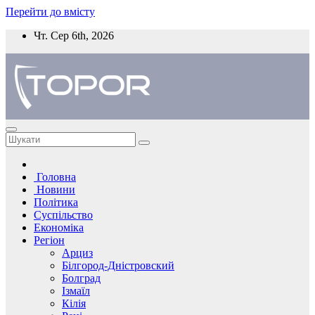
Перейти до вмісту
Чт. Сер 6th, 2026
Головна
Новини
Політика
Суспільство
Економіка
Регіон
Арциз
Білгород-Дністровский
Болград
Ізмаїл
Кілія