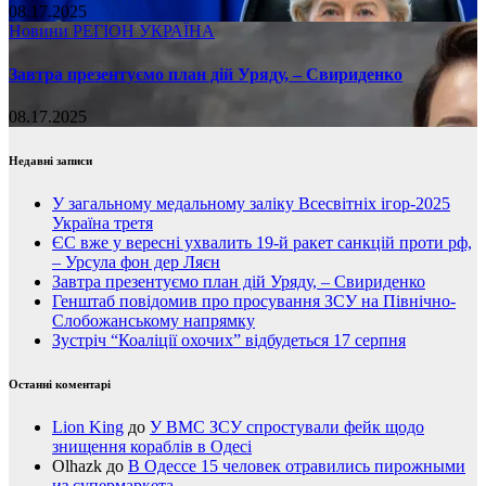
08.17.2025
Новини
РЕГІОН
УКРАЇНА
Завтра презентуємо план дій Уряду, – Свириденко
08.17.2025
Недавні записи
У загальному медальному заліку Всесвітніх ігор-2025
Україна третя
ЄС вже у вересні ухвалить 19-й ракет санкцій проти рф,
– Урсула фон дер Ляєн
Завтра презентуємо план дій Уряду, – Свириденко
Генштаб повідомив про просування ЗСУ на Північно-
Слобожанському напрямку
Зустріч “Коаліції охочих” відбудеться 17 серпня
Останні коментарі
Lion King
до
У ВМС ЗСУ спростували фейк щодо
знищення кораблів в Одесі
Olhazk
до
В Одессе 15 человек отравились пирожными
из супермаркета