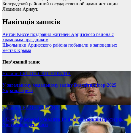
Болградской районной государственной администрации
Людмила Арнаут.
Навігація записів
Антон Киссе поздравил жителей Арцизского района с
храмовым праздником
Школьники Арцизского района побывали в заповедных
местах Крыма
Пов’язаний запис
Новини
РЕГІОН
СВІТ
УКРАЇНА
У загальному медальному заліку Всесвітніх ігор-2025
Україна третя
08.17.2025
Новини
РЕГІОН
УКРАЇНА
ЄС вже у вересні ухвалить 19-й ракет санкцій проти рф, –
Урсула фон дер Ляєн