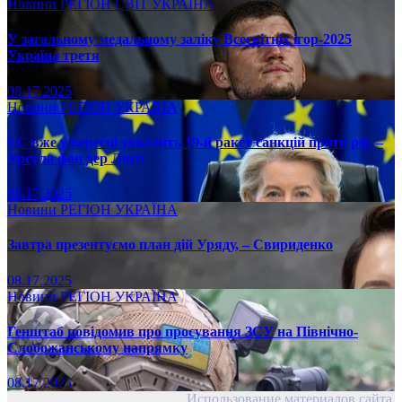
Новини
РЕГІОН
СВІТ
УКРАЇНА
У загальному медальному заліку Всесвітніх ігор-2025
Україна третя
08.17.2025
Новини
РЕГІОН
УКРАЇНА
ЄС вже у вересні ухвалить 19-й ракет санкцій проти рф, –
Урсула фон дер Ляєн
08.17.2025
Новини
РЕГІОН
УКРАЇНА
Завтра презентуємо план дій Уряду, – Свириденко
08.17.2025
Новини
РЕГІОН
УКРАЇНА
Генштаб повідомив про просування ЗСУ на Північно-
Слобожанському напрямку
08.17.2025
Использование материалов сайта