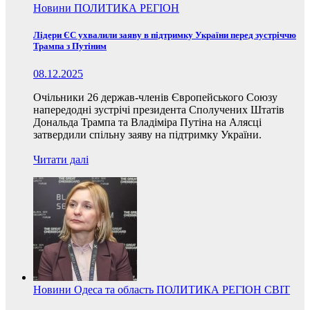
Новини
ПОЛИТИКА
РЕГІОН
Лідери ЄС ухвалили заяву в підтримку України перед зустріччю
Трампа з Путіним
08.12.2025
Очільники 26 держав-членів Європейського Союзу
напередодні зустрічі президента Сполучених Штатів
Дональда Трампа та Владіміра Путіна на Алясці
затвердили спільну заяву на підтримку України.
Читати далі
Новини
Одеса та область
ПОЛИТИКА
РЕГІОН
СВІТ