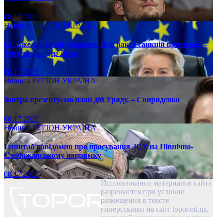
08.17.2025
Новини
РЕГІОН
УКРАЇНА
ЄС вже у вересні ухвалить 19-й ракет санкцій проти рф, –
Урсула фон дер Ляєн
08.17.2025
Новини
РЕГІОН
УКРАЇНА
Завтра презентуємо план дій Уряду, – Свириденко
08.17.2025
Новини
РЕГІОН
УКРАЇНА
Генштаб повідомив про просування ЗСУ на Північно-
Слобожанському напрямку
08.17.2025
Использование материалов сайта
разрешается при условии
размещения в тексте
гиперссылки на сайт topor.od.ua,