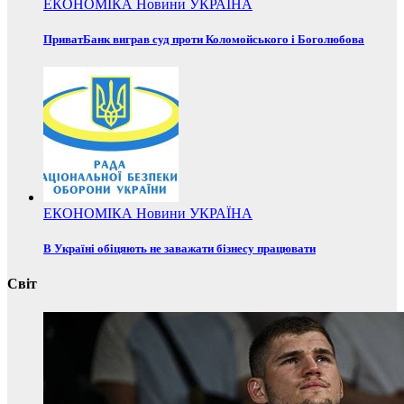
ЕКОНОМІКА
Новини
УКРАЇНА
ПриватБанк виграв суд проти Коломойського і Боголюбова
ЕКОНОМІКА
Новини
УКРАЇНА
В Україні обіцяють не заважати бізнесу працювати
Світ