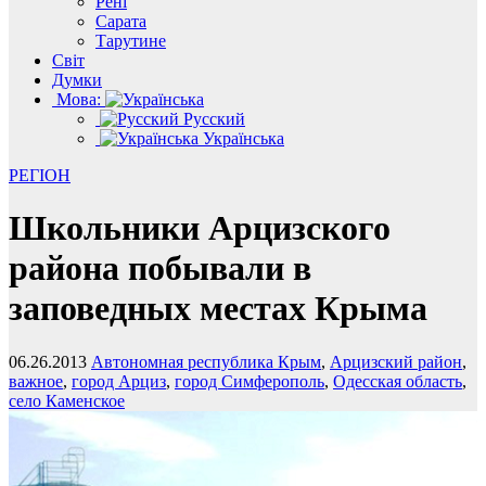
Рені
Сарата
Тарутине
Світ
Думки
Мова:
Русский
Українська
РЕГІОН
Школьники Арцизского
района побывали в
заповедных местах Крыма
06.26.2013
Автономная республика Крым
,
Арцизский район
,
важное
,
город Арциз
,
город Симферополь
,
Одесская область
,
село Каменское