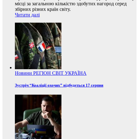
місці за загальною кількістю здобутих нагород серед
збірних різних країн світу.
Читати далі
Новини
РЕГІОН
СВІТ
УКРАЇНА
Зустріч “Коаліції охочих” відбудеться 17 серпня