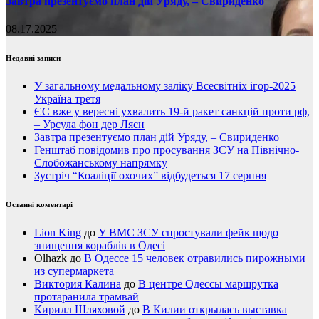
Завтра презентуємо план дій Уряду, – Свириденко
08.17.2025
Недавні записи
У загальному медальному заліку Всесвітніх ігор-2025
Україна третя
ЄС вже у вересні ухвалить 19-й ракет санкцій проти рф,
– Урсула фон дер Ляєн
Завтра презентуємо план дій Уряду, – Свириденко
Генштаб повідомив про просування ЗСУ на Північно-
Слобожанському напрямку
Зустріч “Коаліції охочих” відбудеться 17 серпня
Останні коментарі
Lion King
до
У ВМС ЗСУ спростували фейк щодо
знищення кораблів в Одесі
Olhazk
до
В Одессе 15 человек отравились пирожными
из супермаркета
Виктория Калина
до
В центре Одессы маршрутка
протаранила трамвай
Кирилл Шляховой
до
В Килии открылась выставка