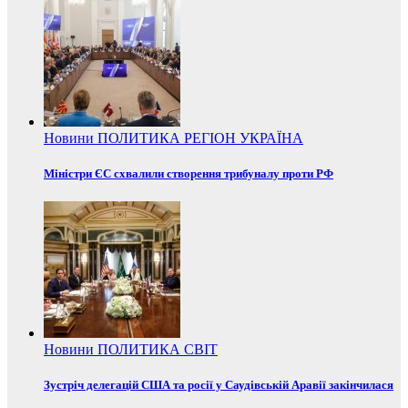
Новини
ПОЛИТИКА
РЕГІОН
УКРАЇНА
Міністри ЄС схвалили створення трибуналу проти РФ
Новини
ПОЛИТИКА
СВІТ
Зустріч делегацій США та росії у Саудівській Аравії закінчилася