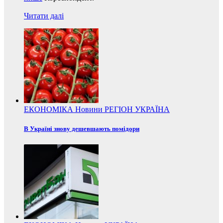
Читати далі
ЕКОНОМІКА
Новини
РЕГІОН
УКРАЇНА
В Україні знову дешевшають помідори