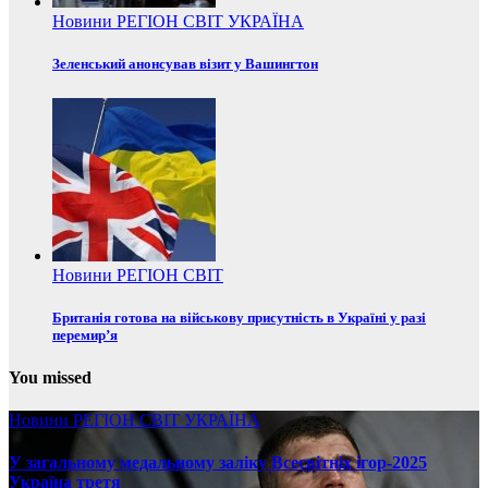
Новини
РЕГІОН
СВІТ
УКРАЇНА
Зеленський анонсував візит у Вашингтон
Новини
РЕГІОН
СВІТ
Британія готова на військову присутність в Україні у разі
перемир’я
You missed
Новини
РЕГІОН
СВІТ
УКРАЇНА
У загальному медальному заліку Всесвітніх ігор-2025
Україна третя