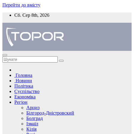
Перейти до вмісту
Сб. Сер 8th, 2026
Головна
Новини
Політика
Суспільство
Економіка
Регіон
Арциз
Білгород-Дністровский
Болград
Ізмаїл
Кілія