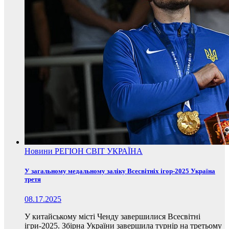
Новини
РЕГІОН
СВІТ
УКРАЇНА
У загальному медальному заліку Всесвітніх ігор-2025 Україна
третя
08.17.2025
У китайському місті Ченду завершилися Всесвітні
ігри-2025. Збірна України завершила турнір на третьому