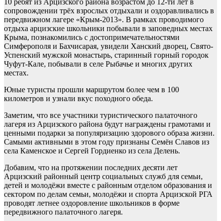
10 ребят из Арцизского района возрастом до 12-ти лет в
сопровождении трёх взрослых отдыхали и оздоравливались в
передвижном лагере «Крым-2013». В рамках проводимого
отдыха арцизские школьники побывали в заповедных местах
Крыма, познакомились с достопримечательностями
Симферополя и Бахчисарая, увидели Ханский дворец, Свято-
Успенский мужской монастырь, старинный горный городок
Чуфут-Кале, побывали в селе Рыбачье и многих других
местах.
Юные туристы прошли маршрутом более чем в 100
километров и узнали вкус походного обеда.
Заметим, что все участники туристического палаточного
лагеря из Арцизского района будут награждены грамотами и
ценными подарки за популяризацию здорового образа жизни.
Самыми активными в этом году признаны Семён Славов из
села Каменское и Сергей Гордиенко из села Делень.
Добавим, что на протяжении последних десяти лет
Арцизский районный центр социальных служб для семьи,
детей и молодёжи вместе с районным отделом образования и
сектором по делам семьи, молодёжи и спорта Арцизской РГА
проводят летнее оздоровление школьников в форме
передвижного палаточного лагеря.