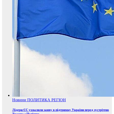
Новини
ПОЛИТИКА
РЕГІОН
Лідери ЄС ухвалили заяву в підтримку України перед зустріччю
Трампа з Путіним