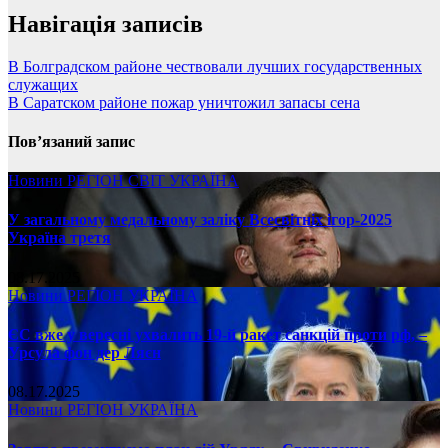
Навігація записів
В Болградском районе чествовали лучших государственных
служащих
В Саратском районе пожар уничтожил запасы сена
Пов’язаний запис
Новини
РЕГІОН
СВІТ
УКРАЇНА
У загальному медальному заліку Всесвітніх ігор-2025
Україна третя
08.17.2025
Новини
РЕГІОН
УКРАЇНА
ЄС вже у вересні ухвалить 19-й ракет санкцій проти рф, –
Урсула фон дер Ляєн
08.17.2025
Новини
РЕГІОН
УКРАЇНА