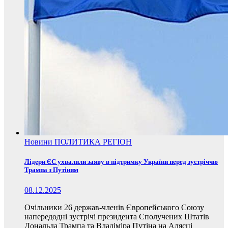
Новини
ПОЛИТИКА
РЕГІОН
Лідери ЄС ухвалили заяву в підтримку України перед зустріччю
Трампа з Путіним
08.12.2025
Очільники 26 держав-членів Європейського Союзу
напередодні зустрічі президента Сполучених Штатів
Дональда Трампа та Владіміра Путіна на Алясці