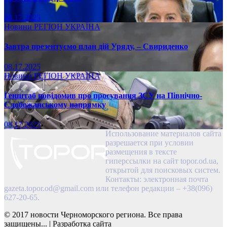
08.17.2025
Новини
РЕГІОН
УКРАЇНА
Завтра презентуємо план дій Уряду, – Свириденко
08.17.2025
Новини
РЕГІОН
УКРАЇНА
Генштаб повідомив про просування ЗСУ на Північно-
Слобожанському напрямку
08.17.2025
Использование материалов сайта
разрешается при условии
размещения в тексте
гиперссылки на сайт topor.od.ua,
открытой для поисковых систем.
Контакты: электронная почта
gazeta.topor.od@gmail.com
или телефон редакции – +38(096)
627-20-65.
© 2017 новости Черноморского региона. Все права
защищены...
|
Разработка сайта