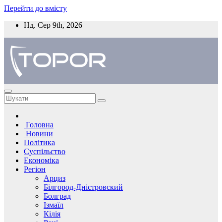
Перейти до вмісту
Нд. Сер 9th, 2026
Головна
Новини
Політика
Суспільство
Економіка
Регіон
Арциз
Білгород-Дністровский
Болград
Ізмаїл
Кілія