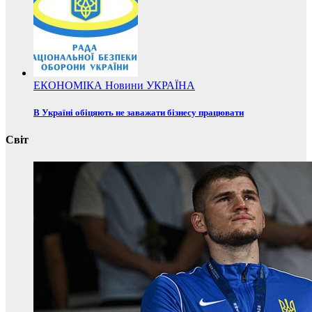
ЕКОНОМІКА
Новини
УКРАЇНА
В Україні обіцяють не заважати бізнесу працювати
Світ