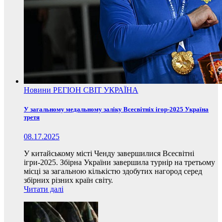
Новини
РЕГІОН
СВІТ
УКРАЇНА
У загальному медальному заліку Всесвітніх ігор-2025 Україна
третя
08.17.2025
У китайському місті Ченду завершилися Всесвітні
ігри-2025. Збірна України завершила турнір на третьому
місці за загальною кількістю здобутих нагород серед
збірних різних країн світу.
Читати далі