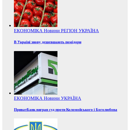
ЕКОНОМІКА
Новини
РЕГІОН
УКРАЇНА
В Україні знову дешевшають помідори
ЕКОНОМІКА
Новини
УКРАЇНА
ПриватБанк виграв суд проти Коломойського і Боголюбова