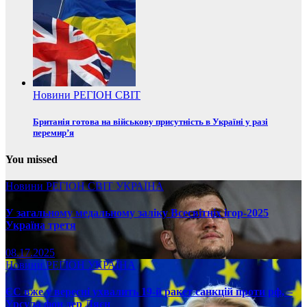
Новини
РЕГІОН
СВІТ
Британія готова на військову присутність в Україні у разі
перемир’я
You missed
Новини
РЕГІОН
СВІТ
УКРАЇНА
У загальному медальному заліку Всесвітніх ігор-2025
Україна третя
08.17.2025
Новини
РЕГІОН
УКРАЇНА
ЄС вже у вересні ухвалить 19-й ракет санкцій проти рф, –
Урсула фон дер Ляєн