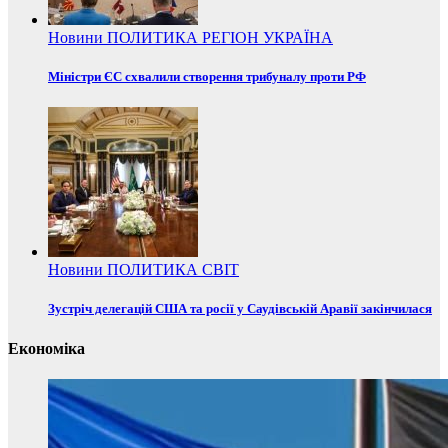
Новини
ПОЛИТИКА
РЕГІОН
УКРАЇНА
Міністри ЄС схвалили створення трибуналу проти РФ
Новини
ПОЛИТИКА
СВІТ
Зустріч делегацій США та росії у Саудівській Аравії закінчилася
Економіка