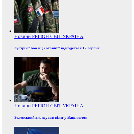
Новини
РЕГІОН
СВІТ
УКРАЇНА
Зустріч “Коаліції охочих” відбудеться 17 серпня
Новини
РЕГІОН
СВІТ
УКРАЇНА
Зеленський анонсував візит у Вашингтон