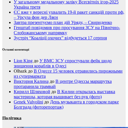
У загальному медальному заліку Всесвітніх ігор-2025
Україна третя
ЄС вже у вересні ухвалить 19-й ракет санкцій проти рф,
– Урсула фон дер Ляєн
Завтра презентуємо план дій Уряду, – Свириденко
Генштаб повідомив про просування ЗСУ на Північно-
Слобожанському напрямку
Зустріч “Коаліції охочих” відбудеться 17 серпня
Останні коментарі
Lion King
до
У ВМС ЗСУ спростували фейк щодо
знищення кораблів в Одесі
Olhazk
до
В Одессе 15 человек отравились пирожными
из супермаркета
Виктория Калина
до
В центре Одессы маршрутка
протаранила трамвай
Кирилл Шляховой
до
В Килии открылась выставка
мастерицы, которая вышивает без рук (фото)
Genek Valvolini
до
День музыканта в городском парке
Болграда (фоторепортаж)
Політика