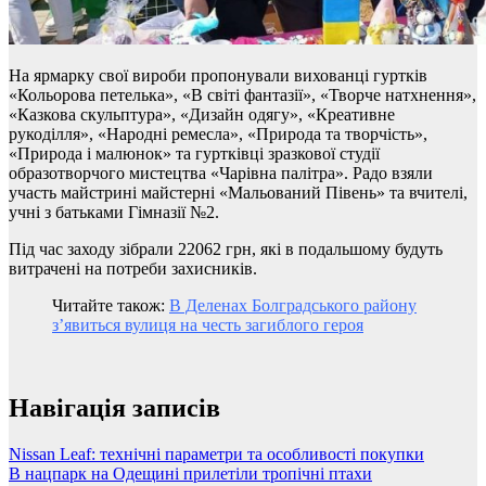
На ярмарку свої вироби пропонували вихованці гуртків
«Кольорова петелька», «В світі фантазії», «Творче натхнення»,
«Казкова скульптура», «Дизайн одягу», «Креативне
рукоділля», «Народні ремесла», «Природа та творчість»,
«Природа і малюнок» та гуртківці зразкової студії
образотворчого мистецтва «Чарівна палітра». Радо взяли
участь майстрині майстерні «Мальований Півень» та вчителі,
учні з батьками Гімназії №2.
Під час заходу зібрали 22062 грн, які в подальшому будуть
витрачені на потреби захисників.
Читайте також:
В Деленах Болградського району
з’явиться вулиця на честь загиблого героя
Навігація записів
Nissan Leaf: технічні параметри та особливості покупки
В нацпарк на Одещині прилетіли тропічні птахи