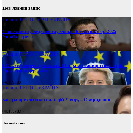
Пов’язаний запис
Новини
РЕГІОН
СВІТ
УКРАЇНА
У загальному медальному заліку Всесвітніх ігор-2025
Україна третя
08.17.2025
Новини
РЕГІОН
УКРАЇНА
ЄС вже у вересні ухвалить 19-й ракет санкцій проти рф, –
Урсула фон дер Ляєн
08.17.2025
Новини
РЕГІОН
УКРАЇНА
Завтра презентуємо план дій Уряду, – Свириденко
08.17.2025
Недавні записи