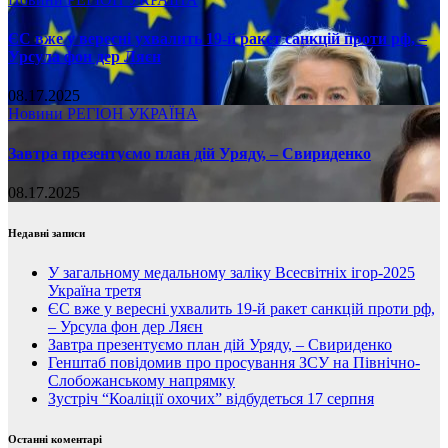
ЄС вже у вересні ухвалить 19-й ракет санкцій проти рф, –
Урсула фон дер Ляєн
08.17.2025
Новини
РЕГІОН
УКРАЇНА
Завтра презентуємо план дій Уряду, – Свириденко
08.17.2025
Недавні записи
У загальному медальному заліку Всесвітніх ігор-2025
Україна третя
ЄС вже у вересні ухвалить 19-й ракет санкцій проти рф,
– Урсула фон дер Ляєн
Завтра презентуємо план дій Уряду, – Свириденко
Генштаб повідомив про просування ЗСУ на Північно-
Слобожанському напрямку
Зустріч “Коаліції охочих” відбудеться 17 серпня
Останні коментарі