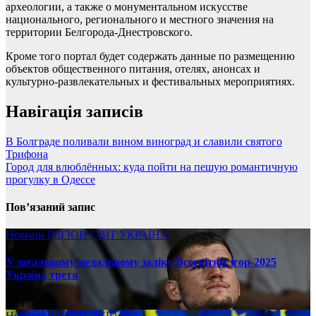
археологии, а также о монументальном искусстве
национального, регионального и местного значения на
территории Белгорода-Днестровского.
Кроме того портал будет содержать данные по размещению
объектов общественного питания, отелях, анонсах и
культурно-развлекательных и фестивальных мероприятиях.
Навігація записів
В Болграде поливали вином виноград и славили святого
Трифона
Город для влюблённых: куда пойти на пешую романтичную
прогулку в Одессе
Пов’язаний запис
Новини
РЕГІОН
СВІТ
УКРАЇНА
У загальному медальному заліку Всесвітніх ігор-2025
Україна третя
08.17.2025
Новини
РЕГІОН
УКРАЇНА