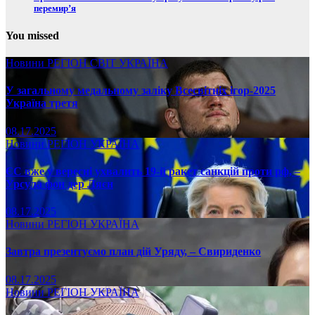
перемир’я
You missed
Новини
РЕГІОН
СВІТ
УКРАЇНА
У загальному медальному заліку Всесвітніх ігор-2025
Україна третя
08.17.2025
Новини
РЕГІОН
УКРАЇНА
ЄС вже у вересні ухвалить 19-й ракет санкцій проти рф, –
Урсула фон дер Ляєн
08.17.2025
Новини
РЕГІОН
УКРАЇНА
Завтра презентуємо план дій Уряду, – Свириденко
08.17.2025
Новини
РЕГІОН
УКРАЇНА