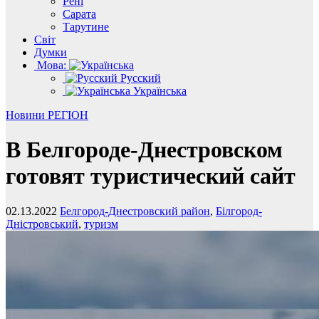
Рені
Сарата
Тарутине
Світ
Думки
Мова:
Русский
Українська
Новини
РЕГІОН
В Белгороде-Днестровском
готовят туристический сайт
02.13.2022
Белгород-Днестровский район
,
Білгород-
Дністровський
,
туризм