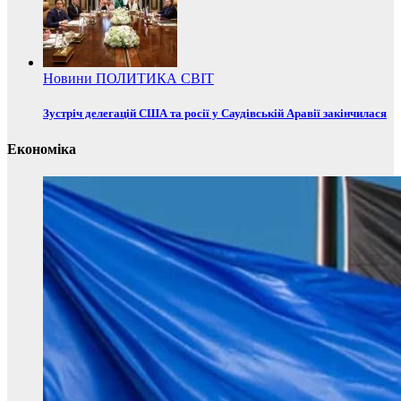
Новини
ПОЛИТИКА
СВІТ
Зустріч делегацій США та росії у Саудівській Аравії закінчилася
Економіка