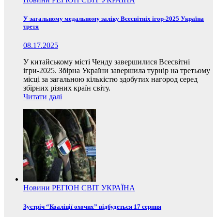
У загальному медальному заліку Всесвітніх ігор-2025 Україна
третя
08.17.2025
У китайському місті Ченду завершилися Всесвітні
ігри-2025. Збірна України завершила турнір на третьому
місці за загальною кількістю здобутих нагород серед
збірних різних країн світу.
Читати далі
Новини
РЕГІОН
СВІТ
УКРАЇНА
Зустріч “Коаліції охочих” відбудеться 17 серпня