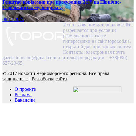
Генштаб повідомив про просування ЗСУ на Північно-
Слобожанському напрямку
08.17.2025
Использование материалов сайта
разрешается при условии
размещения в тексте
гиперссылки на сайт topor.od.ua,
открытой для поисковых систем.
Контакты: электронная почта
gazeta.topor.od@gmail.com
или телефон редакции – +38(096)
627-20-65.
© 2017 новости Черноморского региона. Все права
защищены...
|
Разработка сайта
О проекте
Реклама
Вакансии