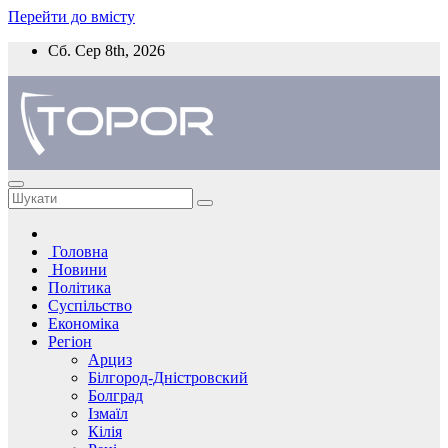
Перейти до вмісту
Сб. Сер 8th, 2026
Головна
Новини
Політика
Суспільство
Економіка
Регіон
Арциз
Білгород-Дністровский
Болград
Ізмаїл
Кілія