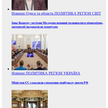
Новини
Одеса та область
ПОЛИТИКА
РЕГІОН
СВІТ
Інна Кошеру: регіони Молдови повинні розвиватися рівномірно,
автономії надавати не плануємо
Новини
ПОЛИТИКА
РЕГІОН
УКРАЇНА
Міністри ЄС схвалили створення трибуналу проти РФ