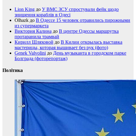
Lion King
до
У ВМС ЗСУ спростували фейк щодо
знищення кораблів в Одесі
Olhazk
до
В Одессе 15 человек отравились пирожными
из супермаркета
Виктория Калина
до
В центре Одессы маршрутка
протаранила трамвай
Кирилл Шляховой
до
В Килии открылась выставка
мастерицы, которая вышивает без рук (фото)
Genek Valvolini
до
День музыканта в городском парке
Болграда (фоторепортаж)
Політика