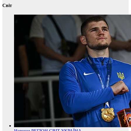
Світ
Новини
РЕГІОН
СВІТ
УКРАЇНА