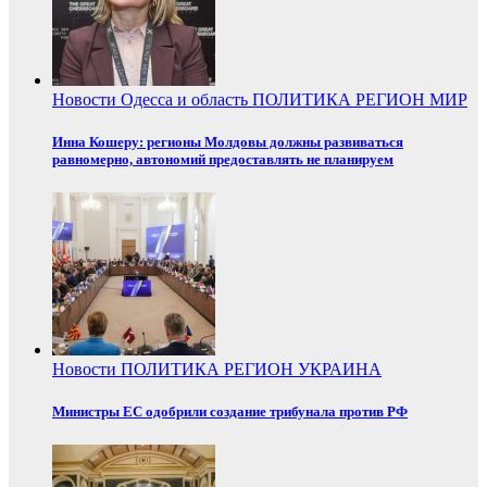
Новости
Одесса и область
ПОЛИТИКА
РЕГИОН
МИР
Инна Кошеру: регионы Молдовы должны развиваться
равномерно, автономий предоставлять не планируем
Новости
ПОЛИТИКА
РЕГИОН
УКРАИНА
Министры ЕС одобрили создание трибунала против РФ