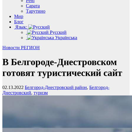
Рені
Сарата
Тарутино
Мир
Блог
Язык:
Русский
Українська
Новости
РЕГИОН
В Белгороде-Днестровском
готовят туристический сайт
02.13.2022
Белгород-Днестровский район
,
Белгород-
Днестровский
,
туризм