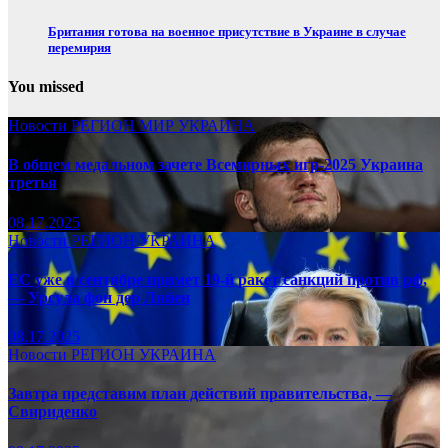
Британия готова на военное присутствие в Украине в случае
перемирия
You missed
Новости
РЕГИОН
МИР
УКРАИНА
В общем медальном зачете Всемирных игр-2025 Украина
третья
08.17.2025
Новости
РЕГИОН
УКРАИНА
ЕС уже в сентябре примет 19-й ракет санкций против рф,
— Урсула фон дер Ляйен
08.17.2025
Новости
РЕГИОН
УКРАИНА
Завтра представим план действий правительства, —
Свириденко