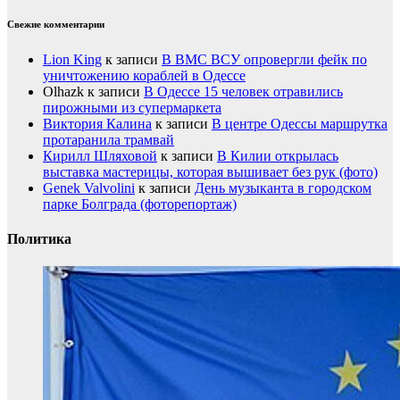
Свежие комментарии
Lion King
к записи
В ВМС ВСУ опровергли фейк по
уничтожению кораблей в Одессе
Olhazk
к записи
В Одессе 15 человек отравились
пирожными из супермаркета
Виктория Калина
к записи
В центре Одессы маршрутка
протаранила трамвай
Кирилл Шляховой
к записи
В Килии открылась
выставка мастерицы, которая вышивает без рук (фото)
Genek Valvolini
к записи
День музыканта в городском
парке Болграда (фоторепортаж)
Политика