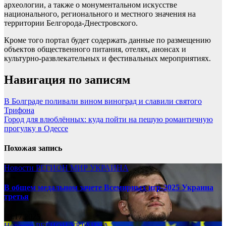
археологии, а также о монументальном искусстве
национального, регионального и местного значения на
территории Белгорода-Днестровского.
Кроме того портал будет содержать данные по размещению
объектов общественного питания, отелях, анонсах и
культурно-развлекательных и фестивальных мероприятиях.
Навигация по записям
В Болграде поливали вином виноград и славили святого
Трифона
Город для влюблённых: куда пойти на пешую романтичную
прогулку в Одессе
Похожая запись
Новости
РЕГИОН
МИР
УКРАИНА
В общем медальном зачете Всемирных игр-2025 Украина
третья
08.17.2025
Новости
РЕГИОН
УКРАИНА