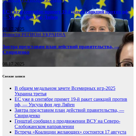
ЕС уже в сентябре примет 19-й ракет санкций против рф,
— Урсула фон дер Ляйен
08.17.2025
Новости
РЕГИОН
УКРАИНА
Завтра представим план действий правительства, —
Свириденко
08.17.2025
Свежие записи
В общем медальном зачете Всемирных игр-2025
Украина третья
ЕС уже в сентябре примет 19-й ракет санкций против
рф, — Урсула фон дер Ляйен
Завтра представим план действий правительства, —
Свириденко
Генштаб сообщил о продвижении ВСУ на Северо-
Слобожанском направлении
Встреча «Коалиции желающих» состоится 17 августа