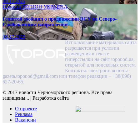
08.17.2025
Новости
РЕГИОН
УКРАИНА
Генштаб сообщил о продвижении ВСУ на Северо-
Слобожанском направлении
08.17.2025
Использование материалов сайта
разрешается при условии
размещения в тексте
гиперссылки на сайт topor.od.ua,
открытой для поисковых систем.
Контакты: электронная почта
gazeta.topor.od@gmail.com
или телефон редакции – +38(096)
627-20-65.
© 2017 новости Черноморского региона. Все права
защищены...
|
Разработка сайта
О проекте
Реклама
Вакансии