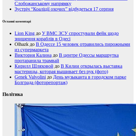
Слобожанському напрямку
Зустріч “Коаліції охочих” відбудеться 17 серпня
Останні коментарі
Lion King
до
У ВМС ЗСУ спростували фейк щодо
знищення кораблів в Одесі
Olhazk
до
В Одессе 15 человек отравились пирожными
из супермаркета
Виктория Калина
до
В центре Одессы маршрутка
протаранила трамвай
Кирилл Шляховой
до
В Килии открылась выставка
мастерицы, которая вышивает без рук (фото)
Genek Valvolini
до
День музыканта в городском парке
Болграда (фоторепортаж)
Політика