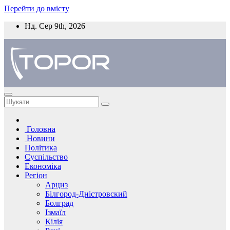
Перейти до вмісту
Нд. Сер 9th, 2026
Головна
Новини
Політика
Суспільство
Економіка
Регіон
Арциз
Білгород-Дністровский
Болград
Ізмаїл
Кілія