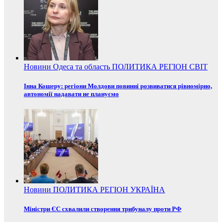
Новини
Одеса та область
ПОЛИТИКА
РЕГІОН
СВІТ
Інна Кошеру: регіони Молдови повинні розвиватися рівномірно,
автономії надавати не плануємо
Новини
ПОЛИТИКА
РЕГІОН
УКРАЇНА
Міністри ЄС схвалили створення трибуналу проти РФ