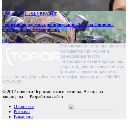
08.17.2025
Новини
РЕГІОН
УКРАЇНА
Генштаб повідомив про просування ЗСУ на Північно-
Слобожанському напрямку
08.17.2025
Использование материалов сайта
разрешается при условии
размещения в тексте
гиперссылки на сайт topor.od.ua,
открытой для поисковых систем.
Контакты: электронная почта
gazeta.topor.od@gmail.com
или телефон редакции – +38(096)
627-20-65.
© 2017 новости Черноморского региона. Все права
защищены...
|
Разработка сайта
О проекте
Реклама
Вакансии