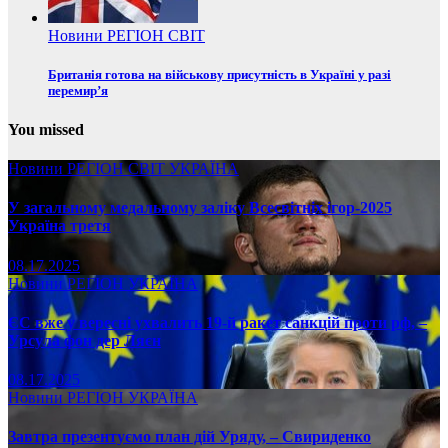
Новини
РЕГІОН
СВІТ
Британія готова на військову присутність в Україні у разі
перемир’я
You missed
Новини
РЕГІОН
СВІТ
УКРАЇНА
У загальному медальному заліку Всесвітніх ігор-2025
Україна третя
08.17.2025
Новини
РЕГІОН
УКРАЇНА
ЄС вже у вересні ухвалить 19-й ракет санкцій проти рф, –
Урсула фон дер Ляєн
08.17.2025
Новини
РЕГІОН
УКРАЇНА
Завтра презентуємо план дій Уряду, – Свириденко