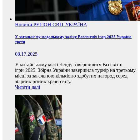
Новини
РЕГІОН
СВІТ
УКРАЇНА
У загальному медальному заліку Всесвітніх ігор-2025 Україна
третя
08.17.2025
У китайському місті Ченду завершилися Всесвітні
ігри-2025. Збірна України завершила турнір на третьому
місці за загальною кількістю здобутих нагород серед
збірних різних країн світу.
Читати далі