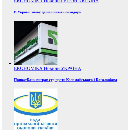
ЕКОНОМІКА
Новини
РЕГІОН
УКРАЇНА
В Україні знову дешевшають помідори
ЕКОНОМІКА
Новини
УКРАЇНА
ПриватБанк виграв суд проти Коломойського і Боголюбова