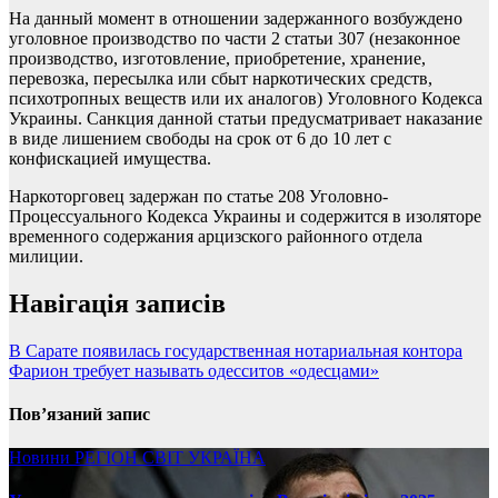
На данный момент в отношении задержанного возбуждено
уголовное производство по части 2 статьи 307 (незаконное
производство, изготовление, приобретение, хранение,
перевозка, пересылка или сбыт наркотических средств,
психотропных веществ или их аналогов) Уголовного Кодекса
Украины. Санкция данной статьи предусматривает наказание
в виде лишением свободы на срок от 6 до 10 лет с
конфискацией имущества.
Наркоторговец задержан по статье 208 Уголовно-
Процессуального Кодекса Украины и содержится в изоляторе
временного содержания арцизского районного отдела
милиции.
Навігація записів
В Сарате появилась государственная нотариальная контора
Фарион требует называть одесситов «одесцами»
Пов’язаний запис
Новини
РЕГІОН
СВІТ
УКРАЇНА