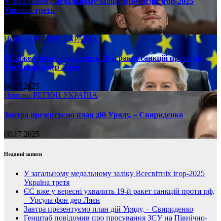
У загальному медальному заліку Всесвітніх ігор-2025
Україна третя
08.17.2025
Новини
РЕГІОН
УКРАЇНА
ЄС вже у вересні ухвалить 19-й ракет санкцій проти рф, –
Урсула фон дер Ляєн
08.17.2025
Новини
РЕГІОН
УКРАЇНА
Завтра презентуємо план дій Уряду, – Свириденко
08.17.2025
Недавні записи
У загальному медальному заліку Всесвітніх ігор-2025
Україна третя
ЄС вже у вересні ухвалить 19-й ракет санкцій проти рф,
– Урсула фон дер Ляєн
Завтра презентуємо план дій Уряду, – Свириденко
Генштаб повідомив про просування ЗСУ на Північно-