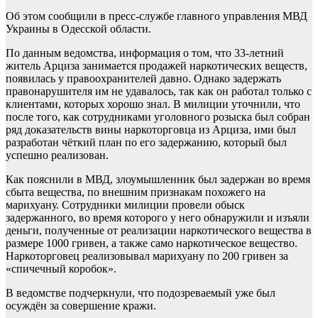
Об этом сообщили в пресс-службе главного управления МВД
Украины в Одесской области.
По данным ведомства, информация о том, что 33-летний
житель Арциза занимается продажей наркотических веществ,
появилась у правоохранителей давно. Однако задержать
правонарушителя им не удавалось, так как он работал только с
клиентами, которых хорошо знал. В милиции уточнили, что
после того, как сотрудниками уголовного розыска был собран
ряд доказательств вины наркоторговца из Арциза, ими был
разработан чёткий план по его задержанию, который был
успешно реализован.
Как пояснили в МВД, злоумышленник был задержан во время
сбыта вещества, по внешним признакам похожего на
марихуану. Сотрудники милиции провели обыск
задержанного, во время которого у него обнаружили и изъяли
деньги, полученные от реализации наркотического вещества в
размере 1000 гривен, а также само наркотическое вещество.
Наркоторговец реализовывал марихуану по 200 гривен за
«спичечный коробок».
В ведомстве подчеркнули, что подозреваемый уже был
осуждён за совершение кражи.