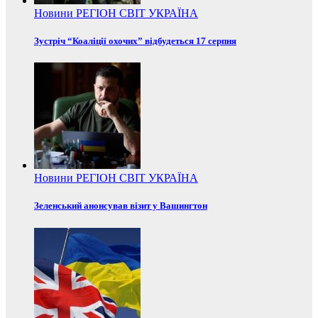
Новини
РЕГІОН
СВІТ
УКРАЇНА
Зустріч “Коаліції охочих” відбудеться 17 серпня
Новини
РЕГІОН
СВІТ
УКРАЇНА
Зеленський анонсував візит у Вашингтон