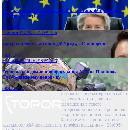
ЄС вже у вересні ухвалить 19-й ракет санкцій проти рф, –
Урсула фон дер Ляєн
08.17.2025
Новини
РЕГІОН
УКРАЇНА
Завтра презентуємо план дій Уряду, – Свириденко
08.17.2025
Новини
РЕГІОН
УКРАЇНА
Генштаб повідомив про просування ЗСУ на Північно-
Слобожанському напрямку
08.17.2025
Использование материалов сайта
разрешается при условии
размещения в тексте
гиперссылки на сайт topor.od.ua,
открытой для поисковых систем.
Контакты: электронная почта
gazeta.topor.od@gmail.com
или телефон редакции – +38(096)