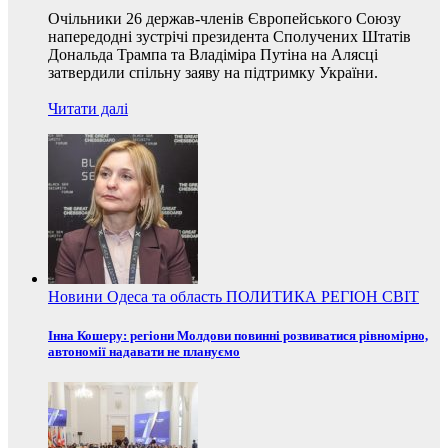
Очільники 26 держав-членів Європейського Союзу
напередодні зустрічі президента Сполучених Штатів
Дональда Трампа та Владіміра Путіна на Алясці
затвердили спільну заяву на підтримку України.
Читати далі
Новини
Одеса та область
ПОЛИТИКА
РЕГІОН
СВІТ
Інна Кошеру: регіони Молдови повинні розвиватися рівномірно,
автономії надавати не плануємо