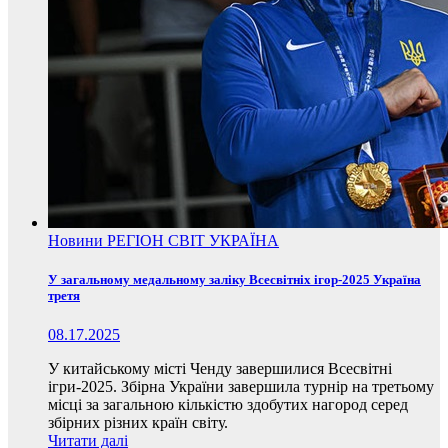
Новини
РЕГІОН
СВІТ
УКРАЇНА
У загальному медальному заліку Всесвітніх ігор-2025 Україна
третя
08.17.2025
У китайському місті Ченду завершилися Всесвітні
ігри-2025. Збірна України завершила турнір на третьому
місці за загальною кількістю здобутих нагород серед
збірних різних країн світу.
Читати далі