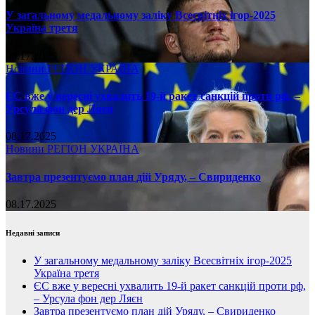
У загальному медальному заліку Всесвітніх ігор-2025
Україна третя
08.17.2025
Новини
РЕГІОН
УКРАЇНА
ЄС вже у вересні ухвалить 19-й ракет санкцій проти рф, –
Урсула фон дер Ляєн
08.17.2025
Новини
РЕГІОН
УКРАЇНА
Завтра презентуємо план дій Уряду, – Свириденко
08.17.2025
Недавні записи
У загальному медальному заліку Всесвітніх ігор-2025
Україна третя
ЄС вже у вересні ухвалить 19-й ракет санкцій проти рф,
– Урсула фон дер Ляєн
Завтра презентуємо план дій Уряду, – Свириденко