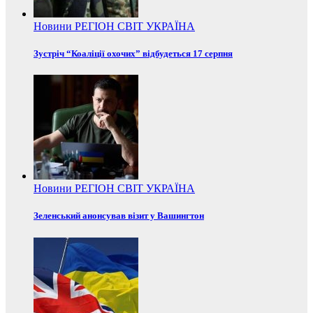
Новини
РЕГІОН
СВІТ
УКРАЇНА
Зустріч “Коаліції охочих” відбудеться 17 серпня
Новини
РЕГІОН
СВІТ
УКРАЇНА
Зеленський анонсував візит у Вашингтон