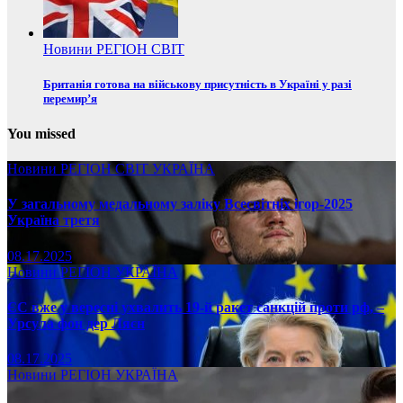
Новини
РЕГІОН
СВІТ
Британія готова на військову присутність в Україні у разі
перемир’я
You missed
Новини
РЕГІОН
СВІТ
УКРАЇНА
У загальному медальному заліку Всесвітніх ігор-2025
Україна третя
08.17.2025
Новини
РЕГІОН
УКРАЇНА
ЄС вже у вересні ухвалить 19-й ракет санкцій проти рф, –
Урсула фон дер Ляєн
08.17.2025
Новини
РЕГІОН
УКРАЇНА