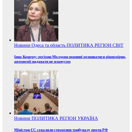
Новини
Одеса та область
ПОЛИТИКА
РЕГІОН
СВІТ
Інна Кошеру: регіони Молдови повинні розвиватися рівномірно,
автономії надавати не плануємо
Новини
ПОЛИТИКА
РЕГІОН
УКРАЇНА
Міністри ЄС схвалили створення трибуналу проти РФ