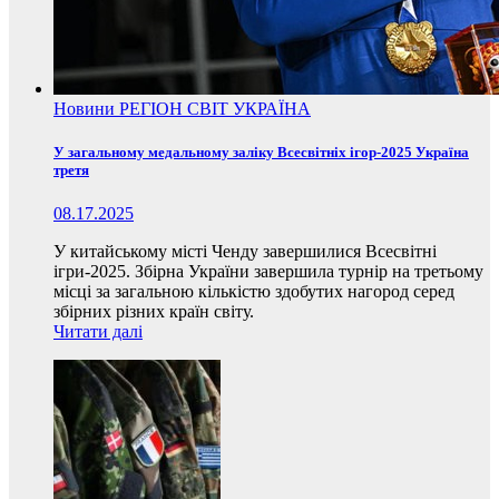
Новини
РЕГІОН
СВІТ
УКРАЇНА
У загальному медальному заліку Всесвітніх ігор-2025 Україна
третя
08.17.2025
У китайському місті Ченду завершилися Всесвітні
ігри-2025. Збірна України завершила турнір на третьому
місці за загальною кількістю здобутих нагород серед
збірних різних країн світу.
Читати далі