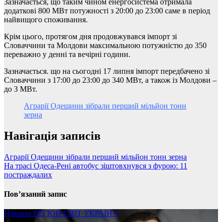
Зазначається, що таким чином енергосистема отримала
додаткові 800 МВт потужності з 20:00 до 23:00 саме в період
найвищого споживання.
Крім цього, протягом дня продовжувався імпорт зі
Словаччини та Молдови максимальною потужністю до 350
переважно у денні та вечірні години.
Зазначається. що на сьогодні 17 липня імпорт передбачено зі
Словаччини з 17:00 до 23:00 до 340 МВт, а також із Молдови –
до 3 МВт.
Аграрії Одещини зібрали перший мільйон тонн
зерна
Навігація записів
Аграрії Одещини зібрали перший мільйон тонн зерна
На трасі Одеса-Рені автобус зіштовхнувся з фурою: 11
постраждалих
Пов’язаний запис
Новини
РЕГІОН
СВІТ
УКРАЇНА