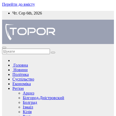
Перейти до вмісту
Чт. Сер 6th, 2026
Головна
Новини
Політика
Суспільство
Економіка
Регіон
Арциз
Білгород-Дністровский
Болград
Ізмаїл
Кілія