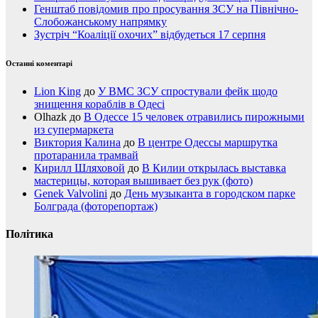
Генштаб повідомив про просування ЗСУ на Північно-
Слобожанському напрямку
Зустріч “Коаліції охочих” відбудеться 17 серпня
Останні коментарі
Lion King
до
У ВМС ЗСУ спростували фейк щодо
знищення кораблів в Одесі
Olhazk
до
В Одессе 15 человек отравились пирожными
из супермаркета
Виктория Калина
до
В центре Одессы маршрутка
протаранила трамвай
Кирилл Шляховой
до
В Килии открылась выставка
мастерицы, которая вышивает без рук (фото)
Genek Valvolini
до
День музыканта в городском парке
Болграда (фоторепортаж)
Політика