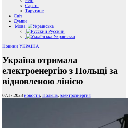
Рені
Сарата
Тарутине
Світ
Думки
Мова:
Русский
Українська
Новини
УКРАЇНА
Україна отримала
електроенергію з Польщі за
відновленою лінією
07.17.2023
новости
,
Польша
,
электроэнергия