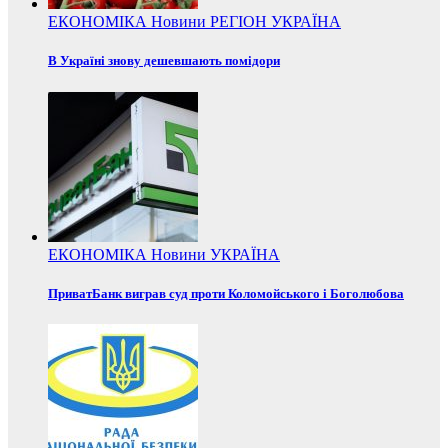
ЕКОНОМІКА
Новини
РЕГІОН
УКРАЇНА
В Україні знову дешевшають помідори
ЕКОНОМІКА
Новини
УКРАЇНА
ПриватБанк виграв суд проти Коломойського і Боголюбова