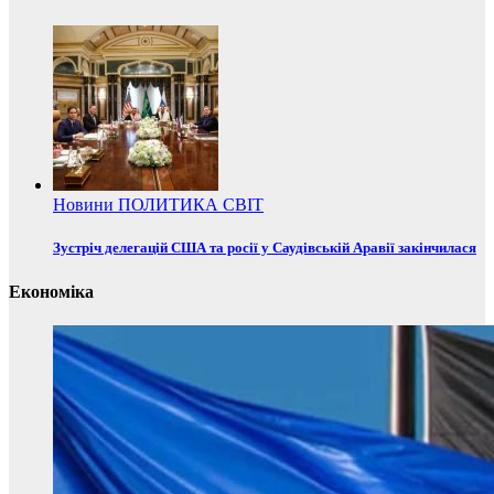
Новини
ПОЛИТИКА
СВІТ
Зустріч делегацій США та росії у Саудівській Аравії закінчилася
Економіка