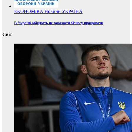
ЕКОНОМІКА
Новини
УКРАЇНА
В Україні обіцяють не заважати бізнесу працювати
Світ