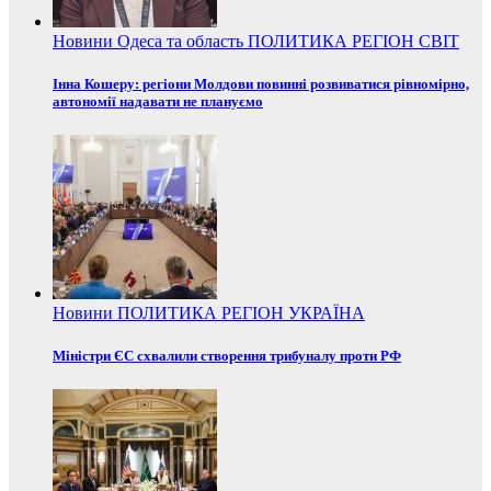
Новини
Одеса та область
ПОЛИТИКА
РЕГІОН
СВІТ
Інна Кошеру: регіони Молдови повинні розвиватися рівномірно,
автономії надавати не плануємо
Новини
ПОЛИТИКА
РЕГІОН
УКРАЇНА
Міністри ЄС схвалили створення трибуналу проти РФ