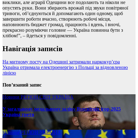
виклики, але аграрії Одещини все подолають та ніколи не
опустять руки. Вони збирають врожай під звуки повітряної
тривоги, об’єднуються й допомагають один одному, щоб
завершити роботи вчасно, створюють робочі місця,
наповнюють бюджет громад, працюють і вдень, і вночі,
прекрасно розуміючи головне — Україна повинна бути з
хлібом!”, – йдеться у повідомленні.
Навігація записів
На митному посту на Одещині затримали наркокур’єра
Україна отримала електроенергію з Польщі за відновленою
лінією
Пов’язаний запис
Новини
РЕГІОН
СВІТ
УКРАЇНА
У загальному медальному заліку Всесвітніх ігор-2025
Україна третя
08.17.2025
Новини
РЕГІОН
УКРАЇНА