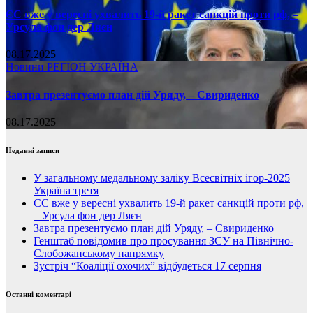
ЄС вже у вересні ухвалить 19-й ракет санкцій проти рф, –
Урсула фон дер Ляєн
08.17.2025
Новини
РЕГІОН
УКРАЇНА
Завтра презентуємо план дій Уряду, – Свириденко
08.17.2025
Недавні записи
У загальному медальному заліку Всесвітніх ігор-2025
Україна третя
ЄС вже у вересні ухвалить 19-й ракет санкцій проти рф,
– Урсула фон дер Ляєн
Завтра презентуємо план дій Уряду, – Свириденко
Генштаб повідомив про просування ЗСУ на Північно-
Слобожанському напрямку
Зустріч “Коаліції охочих” відбудеться 17 серпня
Останні коментарі