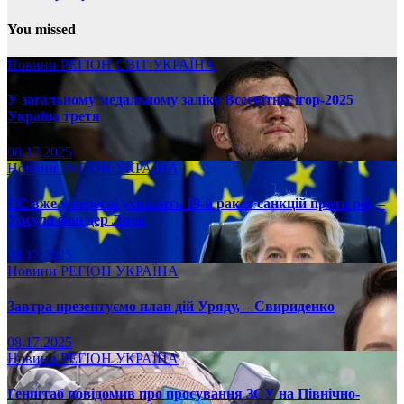
You missed
Новини
РЕГІОН
СВІТ
УКРАЇНА
У загальному медальному заліку Всесвітніх ігор-2025
Україна третя
08.17.2025
Новини
РЕГІОН
УКРАЇНА
ЄС вже у вересні ухвалить 19-й ракет санкцій проти рф, –
Урсула фон дер Ляєн
08.17.2025
Новини
РЕГІОН
УКРАЇНА
Завтра презентуємо план дій Уряду, – Свириденко
08.17.2025
Новини
РЕГІОН
УКРАЇНА
Генштаб повідомив про просування ЗСУ на Північно-