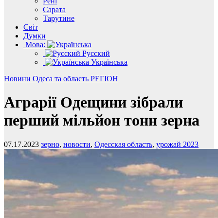
Рені
Сарата
Тарутине
Світ
Думки
Мова:
Русский
Українська
Новини
Одеса та область
РЕГІОН
Аграрії Одещини зібрали
перший мільйон тонн зерна
07.17.2023
зерно
,
новости
,
Одесская область
,
урожай 2023