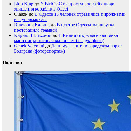
Lion King
до
У ВМС ЗСУ спростували фейк щодо
знищення кораблів в Одесі
Olhazk
до
В Одессе 15 человек отравились пирожными
из супермаркета
Виктория Калина
до
В центре Одессы маршрутка
протаранила трамвай
Кирилл Шляховой
до
В Килии открылась выставка
мастерицы, которая вышивает без рук (фото)
Genek Valvolini
до
День музыканта в городском парке
Болграда (фоторепортаж)
Політика