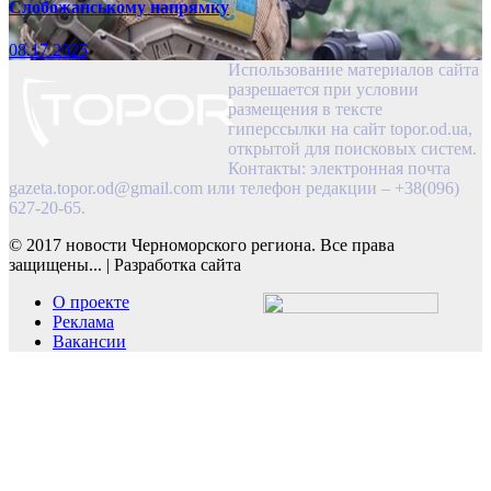
Слобожанському напрямку
08.17.2025
Использование материалов сайта
разрешается при условии
размещения в тексте
гиперссылки на сайт topor.od.ua,
открытой для поисковых систем.
Контакты: электронная почта
gazeta.topor.od@gmail.com
или телефон редакции – +38(096)
627-20-65.
© 2017 новости Черноморского региона. Все права
защищены...
|
Разработка сайта
О проекте
Реклама
Вакансии