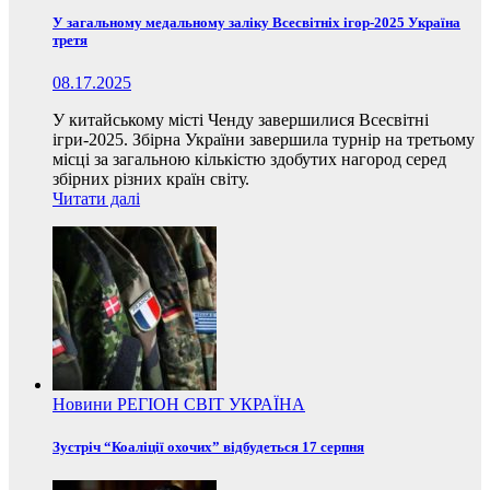
У загальному медальному заліку Всесвітніх ігор-2025 Україна
третя
08.17.2025
У китайському місті Ченду завершилися Всесвітні
ігри-2025. Збірна України завершила турнір на третьому
місці за загальною кількістю здобутих нагород серед
збірних різних країн світу.
Читати далі
Новини
РЕГІОН
СВІТ
УКРАЇНА
Зустріч “Коаліції охочих” відбудеться 17 серпня