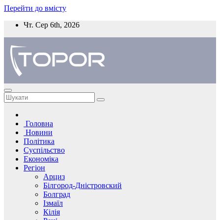
Перейти до вмісту
Чт. Сер 6th, 2026
Головна
Новини
Політика
Суспільство
Економіка
Регіон
Арциз
Білгород-Дністровский
Болград
Ізмаїл
Кілія