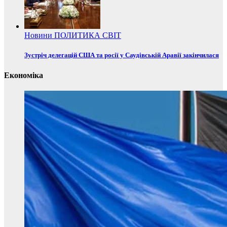
Новини
ПОЛИТИКА
СВІТ
Зустріч делегацій США та росії у Саудівській Аравії закінчилася
Економіка