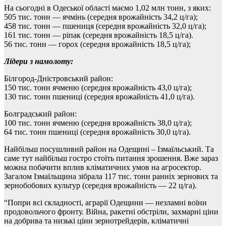
На сьогодні в Одеської області маємо 1,02 млн тонн, з яких:
505 тис. тонн — ячмінь (середня врожайність 34,2 ц/га);
458 тис. тонн — пшениця (середня врожайність 32,0 ц/га);
161 тис. тонн — ріпак (середня врожайність 18,5 ц/га).
56 тис. тонн — горох (середня врожайність 18,5 ц/га);
Лідери з намолоту:
Білгород-Дністровський район:
150 тис. тонн ячменю (середня врожайність 43,0 ц/га);
130 тис. тонн пшениці (середня врожайність 41,0 ц/га).
Болградський район:
100 тис. тонн ячменю (середня врожайність 38,0 ц/га);
64 тис. тонн пшениці (середня врожайність 30,0 ц/га).
Найбільш посушливий район на Одещині – Ізмаїльський. Та
саме тут найбільш гостро стоїть питання зрошення. Вже зараз
можна побачити вплив кліматичних умов на агросектор.
Загалом Ізмаїльщина зібрала 117 тис. тонн ранніх зернових та
зернобобових культур (середня врожайність — 22 ц/га).
“Попри всі складності, аграрії Одещини — незламні воїни
продовольчого фронту. Війна, ракетні обстріли, захмарні ціни
на добрива та низькі ціни зернотрейдерів, кліматичні