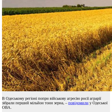
В Одеському регіоні попри військову агресію росії аграрії
зібрали перший мільйон тонн зерна, –
повідомили
у Одеської
ОВА.