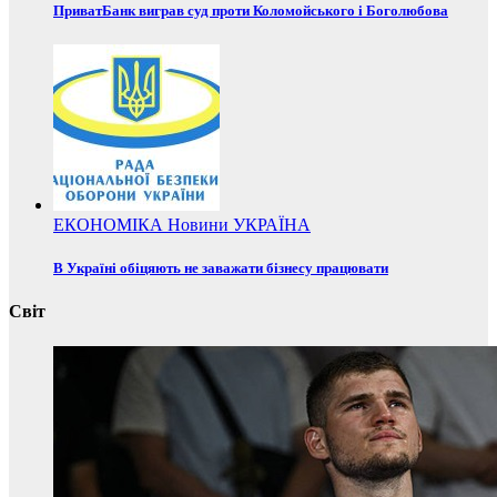
ПриватБанк виграв суд проти Коломойського і Боголюбова
ЕКОНОМІКА
Новини
УКРАЇНА
В Україні обіцяють не заважати бізнесу працювати
Світ