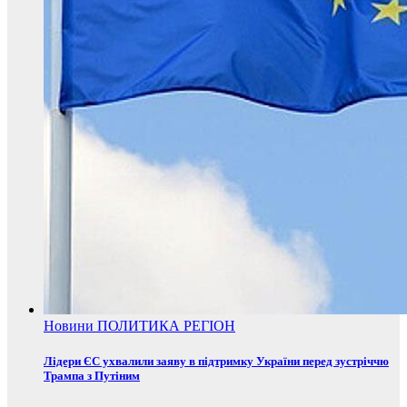
Новини
ПОЛИТИКА
РЕГІОН
Лідери ЄС ухвалили заяву в підтримку України перед зустріччю
Трампа з Путіним