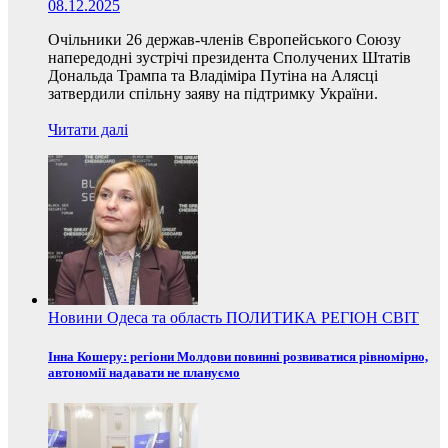
08.12.2025
Очільники 26 держав-членів Європейського Союзу
напередодні зустрічі президента Сполучених Штатів
Дональда Трампа та Владіміра Путіна на Алясці
затвердили спільну заяву на підтримку України.
Читати далі
Новини
Одеса та область
ПОЛИТИКА
РЕГІОН
СВІТ
Інна Кошеру: регіони Молдови повинні розвиватися рівномірно,
автономії надавати не плануємо