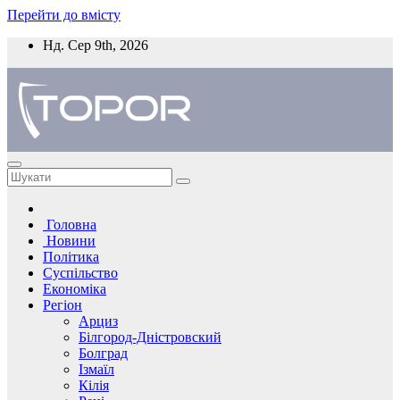
Перейти до вмісту
Нд. Сер 9th, 2026
Головна
Новини
Політика
Суспільство
Економіка
Регіон
Арциз
Білгород-Дністровский
Болград
Ізмаїл
Кілія