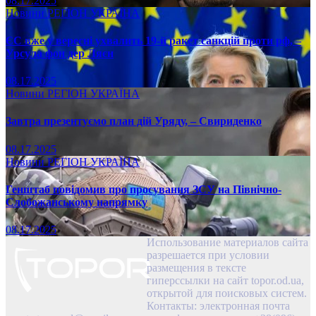
08.17.2025
Новини
РЕГІОН
УКРАЇНА
ЄС вже у вересні ухвалить 19-й ракет санкцій проти рф, –
Урсула фон дер Ляєн
08.17.2025
Новини
РЕГІОН
УКРАЇНА
Завтра презентуємо план дій Уряду, – Свириденко
08.17.2025
Новини
РЕГІОН
УКРАЇНА
Генштаб повідомив про просування ЗСУ на Північно-
Слобожанському напрямку
08.17.2025
Использование материалов сайта
разрешается при условии
размещения в тексте
гиперссылки на сайт topor.od.ua,
открытой для поисковых систем.
Контакты: электронная почта