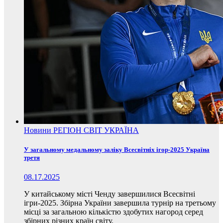
Новини
РЕГІОН
СВІТ
УКРАЇНА
У загальному медальному заліку Всесвітніх ігор-2025 Україна
третя
08.17.2025
У китайському місті Ченду завершилися Всесвітні
ігри-2025. Збірна України завершила турнір на третьому
місці за загальною кількістю здобутих нагород серед
збірних різних країн світу.