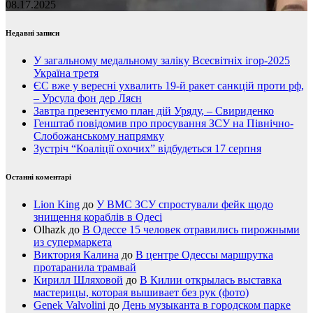
08.17.2025
Недавні записи
У загальному медальному заліку Всесвітніх ігор-2025
Україна третя
ЄС вже у вересні ухвалить 19-й ракет санкцій проти рф,
– Урсула фон дер Ляєн
Завтра презентуємо план дій Уряду, – Свириденко
Генштаб повідомив про просування ЗСУ на Північно-
Слобожанському напрямку
Зустріч “Коаліції охочих” відбудеться 17 серпня
Останні коментарі
Lion King
до
У ВМС ЗСУ спростували фейк щодо
знищення кораблів в Одесі
Olhazk
до
В Одессе 15 человек отравились пирожными
из супермаркета
Виктория Калина
до
В центре Одессы маршрутка
протаранила трамвай
Кирилл Шляховой
до
В Килии открылась выставка
мастерицы, которая вышивает без рук (фото)
Genek Valvolini
до
День музыканта в городском парке