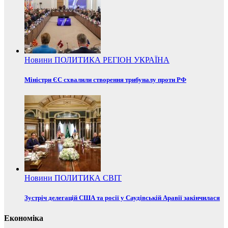
Новини
ПОЛИТИКА
РЕГІОН
УКРАЇНА
Міністри ЄС схвалили створення трибуналу проти РФ
Новини
ПОЛИТИКА
СВІТ
Зустріч делегацій США та росії у Саудівській Аравії закінчилася
Економіка