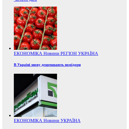
ЕКОНОМІКА
Новини
РЕГІОН
УКРАЇНА
В Україні знову дешевшають помідори
ЕКОНОМІКА
Новини
УКРАЇНА