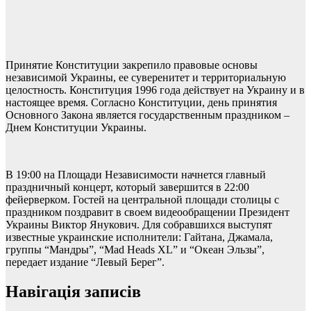
Принятие Конституции закрепило правовые основы
независимой Украины, ее суверенитет и территориальную
целостность. Конституция 1996 года действует на Украину и в
настоящее время. Согласно Конституции, день принятия
Основного Закона является государственным праздником –
Днем Конституции Украины.
В 19:00 на Площади Независимости начнется главный
праздничный концерт, который завершится в 22:00
фейерверком. Гостей на центральной площади столицы с
праздником поздравит в своем видеообращении Президент
Украины Виктор Янукович. Для собравшихся выступят
известные украинские исполнители: Гайтана, Джамала,
группы “Мандры”, “Mad Heads XL” и “Океан Эльзы”,
передает издание “Левый Берег”.
Навігація записів