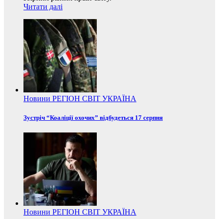
Читати далі
Новини
РЕГІОН
СВІТ
УКРАЇНА
Зустріч “Коаліції охочих” відбудеться 17 серпня
Новини
РЕГІОН
СВІТ
УКРАЇНА