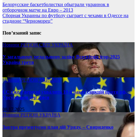
Белорусские баскетболистки обыграли украинок в
отборочном матче на Евро – 2013
Сборная Украины по футболу сыграет с чехами в Одессе на
стадионе “Черноморец”
Пов’язаний запис
Новини
РЕГІОН
СВІТ
УКРАЇНА
У загальному медальному заліку Всесвітніх ігор-2025
Україна третя
08.17.2025
Новини
РЕГІОН
УКРАЇНА
ЄС вже у вересні ухвалить 19-й ракет санкцій проти рф, –
Урсула фон дер Ляєн
08.17.2025
Новини
РЕГІОН
УКРАЇНА
Завтра презентуємо план дій Уряду, – Свириденко