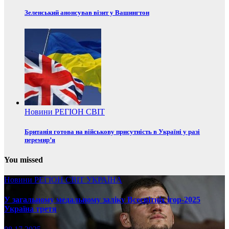
Зеленський анонсував візит у Вашингтон
Новини
РЕГІОН
СВІТ
Британія готова на військову присутність в Україні у разі
перемир’я
You missed
Новини
РЕГІОН
СВІТ
УКРАЇНА
У загальному медальному заліку Всесвітніх ігор-2025
Україна третя