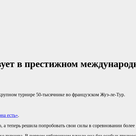
вует в престижном международ
крупном турнире 50-тысячнике во французском Жуэ-ле-Тур.
она есть»
.
 а теперь решила попробовать свои силы в соревновании более 
ке турнира. В первом отборочном раунде она без особых трудно