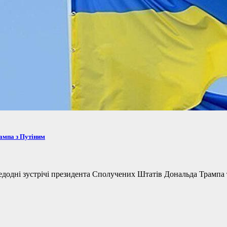
рампа з Путіним
одні зустрічі президента Сполучених Штатів Дональда Трампа та