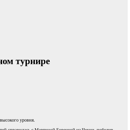
ном турнире
высокого уровня.
стей справилась с Мартиной Борецкой из Чехии, победив