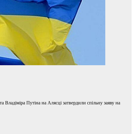
 Владіміра Путіна на Алясці затвердили спільну заяву на