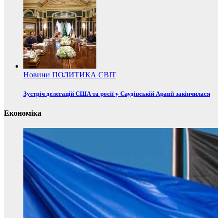
Новини
ПОЛИТИКА
СВІТ
Зустріч делегацій США та росії у Саудівській Аравії закінчилася
Економіка