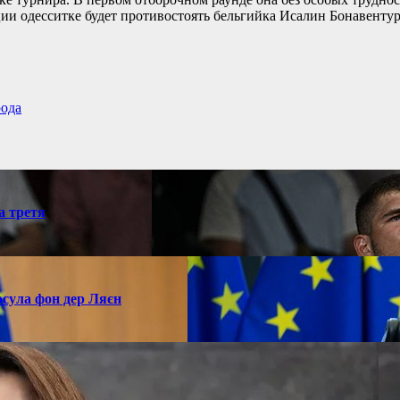
ции одесситке будет противостоять бельгийка Исалин Бонавентур
рода
а третя
рсула фон дер Ляєн