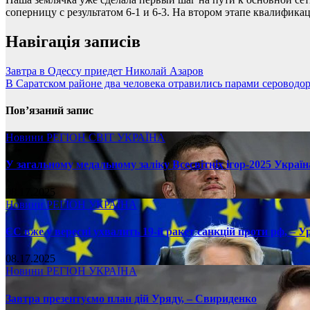
соперницу с результатом 6-1 и 6-3. На втором этапе квалифика
Навігація записів
Завтра в Одессу приедет Николай Азаров
В Саратском районе два человека отравились парами сероводо
Пов’язаний запис
Новини
РЕГІОН
СВІТ
УКРАЇНА
У загальному медальному заліку Всесвітніх ігор-2025 Україн
08.17.2025
Новини
РЕГІОН
УКРАЇНА
ЄС вже у вересні ухвалить 19-й ракет санкцій проти рф, – У
08.17.2025
Новини
РЕГІОН
УКРАЇНА
Завтра презентуємо план дій Уряду, – Свириденко