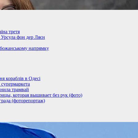
їна третя
– Урсула фон дер Ляєн
обожанському напрямку
 кораблів в Одесі
 супермаркета
анила трамвай
ицы, которая вышивает без рук (фото)
града (фоторепортаж)