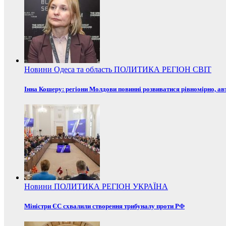
Новини
Одеса та область
ПОЛИТИКА
РЕГІОН
СВІТ
Інна Кошеру: регіони Молдови повинні розвиватися рівномірно, ав
Новини
ПОЛИТИКА
РЕГІОН
УКРАЇНА
Міністри ЄС схвалили створення трибуналу проти РФ