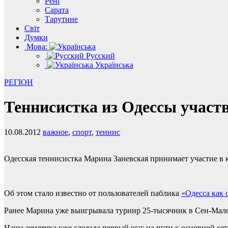
Рені
Сарата
Тарутине
Світ
Думки
Мова:
Русский
Українська
РЕГІОН
Теннисистка из Одессы участ
10.08.2012
важное
,
спорт
,
теннис
Одесская теннисистка Марина Заневская принимает участие в 
Об этом стало известно от пользователей паблика
«Одесса как 
Ранее Марина уже выигрывала турнир 25-тысячник в Сен-Мало,
Наша землячка уже сделала первый шаг на пути к основной сет