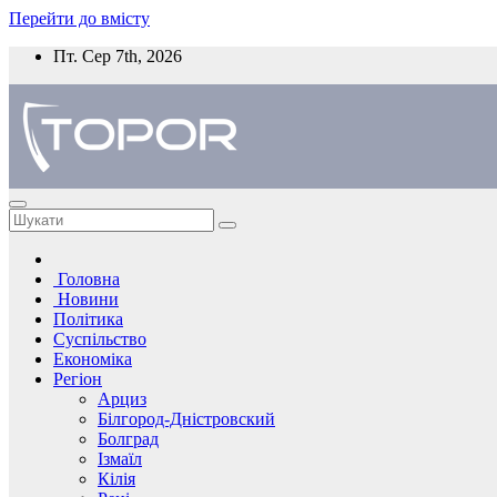
Перейти до вмісту
Пт. Сер 7th, 2026
Головна
Новини
Політика
Суспільство
Економіка
Регіон
Арциз
Білгород-Дністровский
Болград
Ізмаїл
Кілія