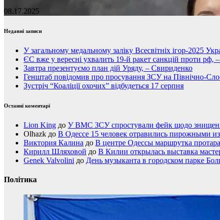
08.17.2025
Недавні записи
У загальному медальному заліку Всесвітніх ігор-2025 Укра
ЄС вже у вересні ухвалить 19-й ракет санкцій проти рф, 
Завтра презентуємо план дій Уряду, – Свириденко
Генштаб повідомив про просування ЗСУ на Північно-Сл
Зустріч “Коаліції охочих” відбудеться 17 серпня
Останні коментарі
Lion King
до
У ВМС ЗСУ спростували фейк щодо знищення
Olhazk
до
В Одессе 15 человек отравились пирожными из
Виктория Калина
до
В центре Одессы маршрутка протар
Кирилл Шляховой
до
В Килии открылась выставка мастер
Genek Valvolini
до
День музыканта в городском парке Бол
Політика