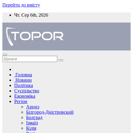
Перейти до вмісту
Чт. Сер 6th, 2026
Головна
Новини
Політика
Суспільство
Економіка
Регіон
Арциз
Білгород-Дністровский
Болград
Ізмаїл
Кілія