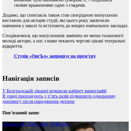
своїми враженнями один з глядачів.
Додамо, що спектакль також став своєрідною випускною
виставою для акторів студії, які цього року закінчили
навчання у школі та вступають до вищих навчальних закладах.
Сподіваємося, що випускників замінять не менш талановиті
молоді актори, а нас з вами чекають чергові цікаві театральні
відкриття.
Студія «ОнгЪл» запрошує на прем’єру
Навігація записів
У Болградській лікарні відкрили кабінет мамографії
В уряді пропонують у п’ять разів підвищити одноразову
допомогу після народження дитини
Пов’язаний запис
Новини
РЕГІОН
СВІТ
УКРАЇНА