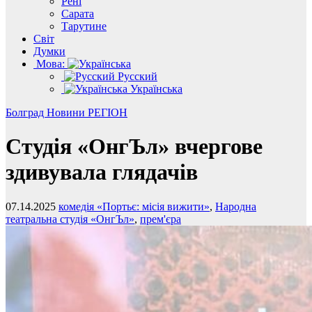
Рені
Сарата
Тарутине
Світ
Думки
Мова:
Русский
Українська
Болград
Новини
РЕГІОН
Студія «ОнгЪл» вчергове
здивувала глядачів
07.14.2025
комедія «Портьє: місія вижити»
,
Народна
театральна студія «ОнгЪл»
,
прем'єра