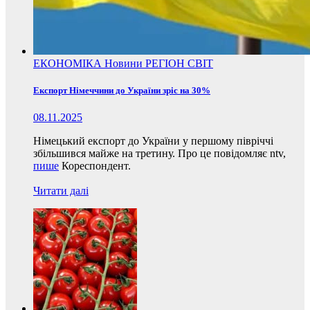
ЕКОНОМІКА
Новини
РЕГІОН
СВІТ
Експорт Німеччини до України зріс на 30%
08.11.2025
Німецький експорт до України у першому півріччі
збільшився майже на третину. Про це повідомляє ntv,
пише
Кореспондент.
Читати далі