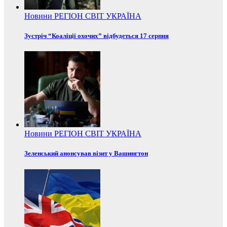
Новини
РЕГІОН
СВІТ
УКРАЇНА
Зустріч “Коаліції охочих” відбудеться 17 серпня
Новини
РЕГІОН
СВІТ
УКРАЇНА
Зеленський анонсував візит у Вашингтон