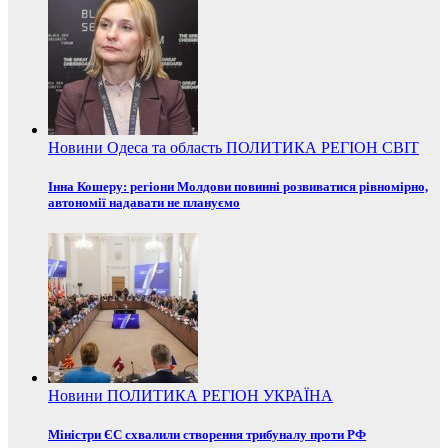
Новини
Одеса та область
ПОЛИТИКА
РЕГІОН
СВІТ
Інна Кошеру: регіони Молдови повинні розвиватися рівномірно,
автономії надавати не плануємо
Новини
ПОЛИТИКА
РЕГІОН
УКРАЇНА
Міністри ЄС схвалили створення трибуналу проти РФ