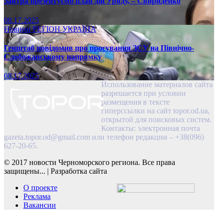
Завтра презентуємо план дій Уряду, – Свириденко
08.17.2025
Новини
РЕГІОН
УКРАЇНА
Генштаб повідомив про просування ЗСУ на Північно-
Слобожанському напрямку
08.17.2025
Использование материалов сайта
разрешается при условии
размещения в тексте
гиперссылки на сайт topor.od.ua,
открытой для поисковых систем.
Контакты: электронная почта
gazeta.topor.od@gmail.com
или телефон редакции – +38(096)
627-20-65.
© 2017 новости Черноморского региона. Все права
защищены...
|
Разработка сайта
О проекте
Реклама
Вакансии