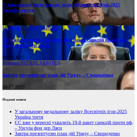
У загальному медальному заліку Всесвітніх ігор-2025
Україна третя
08.17.2025
Новини
РЕГІОН
УКРАЇНА
ЄС вже у вересні ухвалить 19-й ракет санкцій проти рф, –
Урсула фон дер Ляєн
08.17.2025
Новини
РЕГІОН
УКРАЇНА
Завтра презентуємо план дій Уряду, – Свириденко
08.17.2025
Недавні записи
У загальному медальному заліку Всесвітніх ігор-2025
Україна третя
ЄС вже у вересні ухвалить 19-й ракет санкцій проти рф,
– Урсула фон дер Ляєн
Завтра презентуємо план дій Уряду, – Свириденко