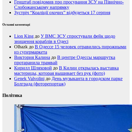
Генштаб повідомив про просування ЗСУ на Північно-
Слобожанському напрямку
Зустріч “Коаліції охочих” відбудеться 17 серпня
Останні коментарі
Lion King
до
У ВМС ЗСУ спростували фейк щодо
знищення кораблів в Одесі
Olhazk
до
В Одессе 15 человек отравились пирожными
из супермаркета
Виктория Калина
до
В центре Одессы маршрутка
протаранила трамвай
Кирилл Шляховой
до
В Килии открылась выставка
мастерицы, которая вышивает без рук (фото)
Genek Valvolini
до
День музыканта в городском парке
Болграда (фоторепортаж)
Політика