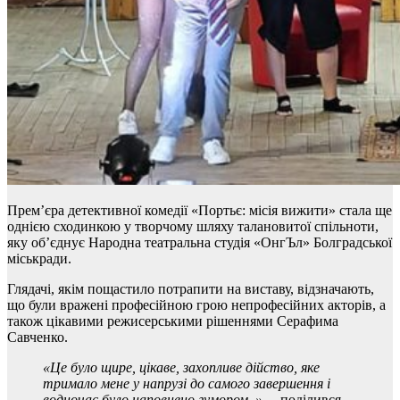
Прем’єра детективної комедії «Портьє: місія вижити» стала ще
однією сходинкою у творчому шляху талановитої спільноти,
яку об’єднує Народна театральна студія «ОнгЪл» Болградської
міськради.
Глядачі, якім пощастило потрапити на виставу, відзначають,
що були вражені професійною грою непрофесійних акторів, а
також цікавими режисерськими рішеннями Серафима
Савченко.
«Це було щире, цікаве, захопливе дійство, яке
тримало мене у напрузі до самого завершення і
водночас було наповнено гумором..»,
– поділився