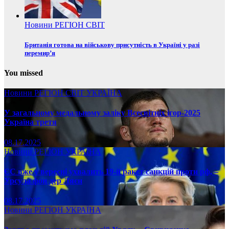
Новини
РЕГІОН
СВІТ
Британія готова на військову присутність в Україні у разі
перемир’я
You missed
Новини
РЕГІОН
СВІТ
УКРАЇНА
У загальному медальному заліку Всесвітніх ігор-2025
Україна третя
08.17.2025
Новини
РЕГІОН
УКРАЇНА
ЄС вже у вересні ухвалить 19-й ракет санкцій проти рф, –
Урсула фон дер Ляєн
08.17.2025
Новини
РЕГІОН
УКРАЇНА