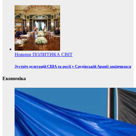
Новини
ПОЛИТИКА
СВІТ
Зустріч делегацій США та росії у Саудівській Аравії закінчилася
Економіка