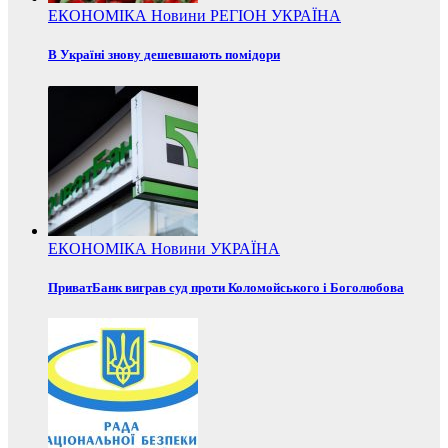
ЕКОНОМІКА
Новини
РЕГІОН
УКРАЇНА
В Україні знову дешевшають помідори
ЕКОНОМІКА
Новини
УКРАЇНА
ПриватБанк виграв суд проти Коломойського і Боголюбова