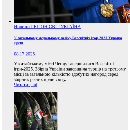
Новини
РЕГІОН
СВІТ
УКРАЇНА
У загальному медальному заліку Всесвітніх ігор-2025 Україна
третя
08.17.2025
У китайському місті Ченду завершилися Всесвітні
ігри-2025. Збірна України завершила турнір на третьому
місці за загальною кількістю здобутих нагород серед
збірних різних країн світу.
Читати далі