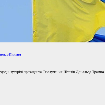
рампа з Путіним
одні зустрічі президента Сполучених Штатів Дональда Трампа та