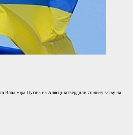
 Владіміра Путіна на Алясці затвердили спільну заяву на