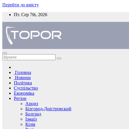
Перейти до вмісту
Пт. Сер 7th, 2026
Головна
Новини
Політика
Суспільство
Економіка
Регіон
Арциз
Білгород-Дністровский
Болград
Ізмаїл
Кілія