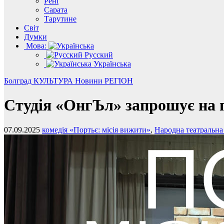
Рені
Сарата
Тарутине
Світ
Думки
Мова:
Русский
Українська
Болград
КУЛЬТУРА
Новини
РЕГІОН
Студія «ОнгЪл» запрошує на 
07.09.2025
комедія «Портьє: місія вижити»
,
Народна театральна