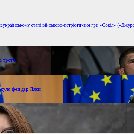
українському етапі військово-патріотичної гри «Сокіл» («Джур
а третя
рсула фон дер Ляєн