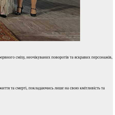
ерервного сміху, неочікуваних поворотів та яскравих персонажів,
 життя та смерті, покладаючись лише на свою кмітливість та