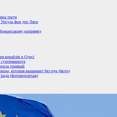
їна третя
– Урсула фон дер Ляєн
обожанському напрямку
 кораблів в Одесі
 супермаркета
анила трамвай
ицы, которая вышивает без рук (фото)
града (фоторепортаж)