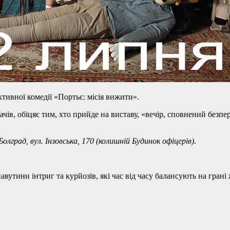
тивної комедії «Портьє: місія вижити».
ачів, обіцяє тим, хто прийде на виставу, «вечір, сповнений безп
лград, вул. Інзовська, 170 (колишній Будинок офіцерів).
вутини інтриг та курйозів, які час від часу балансують на грані