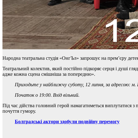
Народна театральна студія «ОнгЪл» запрошує на прем’єру детек
Театральний колектив, який постійно підкоряє серця і душі гляд
адже кожна сцена смішніша за попередню».
Приходьте у найближчу суботу, 12 липня, за адресою: м. Бо
Початок о 19:00. Вхід вільний.
Під час дійства головний герой намагатиметься виплутатися з па
почуття гумору.
Болградські актори здобули подвійну перемогу