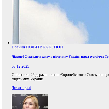
Новини
ПОЛИТИКА
РЕГІОН
Лідери ЄС ухвалили заяву в підтримку України перед зустріччю Т
08.12.2025
Очільники 26 держав-членів Європейського Союзу наперед
підтримку України.
Читати далі