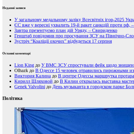
Недавні записи
У загальному медальному заліку Всесвітніх ігор-2025 Укра
ЄС вже у вересні ухвалить 19-й ракет санкцій проти рф, 
Завтра презентуємо план дій Уряду, – Свириденко
Генштаб повідомив про просування ЗСУ на Північно-Сл
Зустріч “Коаліції охочих” відбудеться 17 серпня
Останні коментарі
Lion King
до
У ВМС ЗСУ спростували фейк щодо знищення
Olhazk
до
В Одессе 15 человек отравились пирожными из
Виктория Калина
до
В центре Одессы маршрутка протар
Кирилл Шляховой
до
В Килии открылась выставка мастер
Genek Valvolini
до
День музыканта в городском парке Бол
Політика