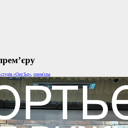
прем’єру
 студія «ОнгЪл»
,
прем'єра