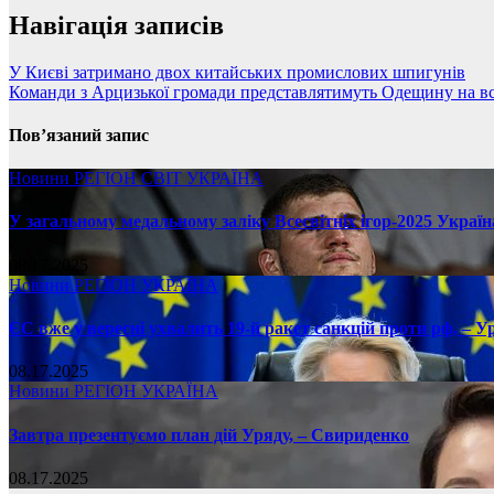
Навігація записів
У Києві затримано двох китайських промислових шпигунів
Команди з Арцизької громади представлятимуть Одещину на все
Пов’язаний запис
Новини
РЕГІОН
СВІТ
УКРАЇНА
У загальному медальному заліку Всесвітніх ігор-2025 Україн
08.17.2025
Новини
РЕГІОН
УКРАЇНА
ЄС вже у вересні ухвалить 19-й ракет санкцій проти рф, – У
08.17.2025
Новини
РЕГІОН
УКРАЇНА
Завтра презентуємо план дій Уряду, – Свириденко
08.17.2025