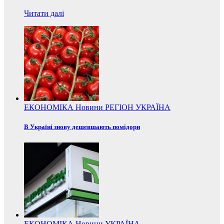
Читати далі
ЕКОНОМІКА
Новини
РЕГІОН
УКРАЇНА
В Україні знову дешевшають помідори
ЕКОНОМІКА
Новини
УКРАЇНА