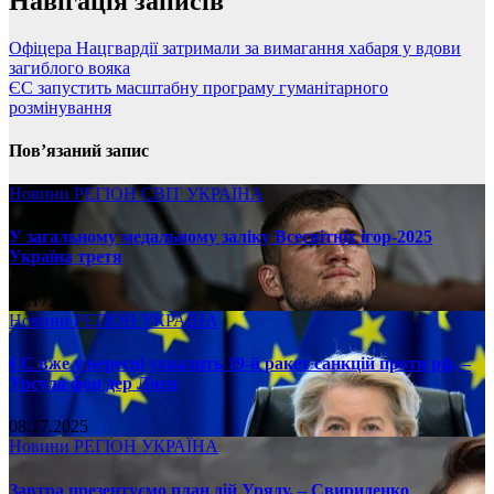
Навігація записів
Офіцера Нацгвардії затримали за вимагання хабаря у вдови
загиблого вояка
ЄС запустить масштабну програму гуманітарного
розмінування
Пов’язаний запис
Новини
РЕГІОН
СВІТ
УКРАЇНА
У загальному медальному заліку Всесвітніх ігор-2025
Україна третя
08.17.2025
Новини
РЕГІОН
УКРАЇНА
ЄС вже у вересні ухвалить 19-й ракет санкцій проти рф, –
Урсула фон дер Ляєн
08.17.2025
Новини
РЕГІОН
УКРАЇНА
Завтра презентуємо план дій Уряду, – Свириденко