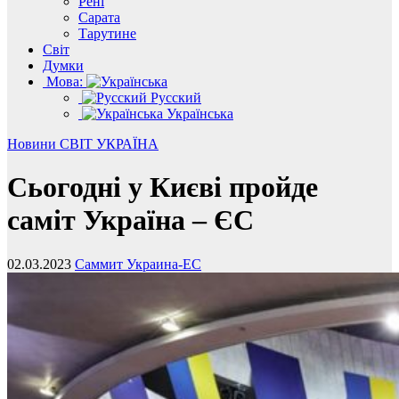
Рені
Сарата
Тарутине
Світ
Думки
Мова:
Русский
Українська
Новини
СВІТ
УКРАЇНА
Сьогодні у Києві пройде
саміт Україна – ЄС
02.03.2023
Саммит Украина-ЕС