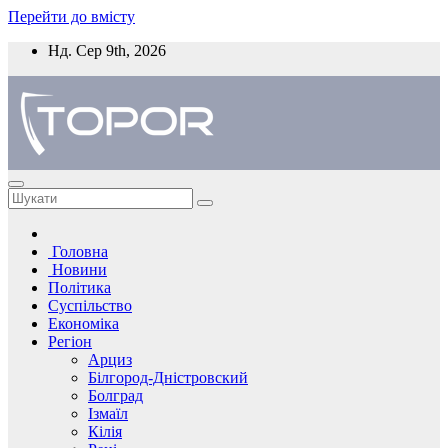
Перейти до вмісту
Нд. Сер 9th, 2026
Головна
Новини
Політика
Суспільство
Економіка
Регіон
Арциз
Білгород-Дністровский
Болград
Ізмаїл
Кілія