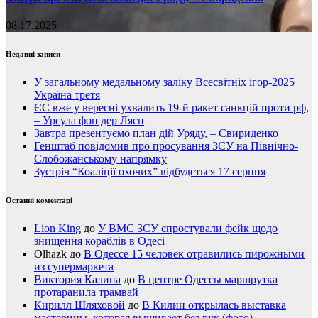
08.17.2025
Недавні записи
У загальному медальному заліку Всесвітніх ігор-2025
Україна третя
ЄС вже у вересні ухвалить 19-й ракет санкцій проти рф,
– Урсула фон дер Ляєн
Завтра презентуємо план дій Уряду, – Свириденко
Генштаб повідомив про просування ЗСУ на Північно-
Слобожанському напрямку
Зустріч “Коаліції охочих” відбудеться 17 серпня
Останні коментарі
Lion King
до
У ВМС ЗСУ спростували фейк щодо
знищення кораблів в Одесі
Olhazk
до
В Одессе 15 человек отравились пирожными
из супермаркета
Виктория Калина
до
В центре Одессы маршрутка
протаранила трамвай
Кирилл Шляховой
до
В Килии открылась выставка
мастерицы, которая вышивает без рук (фото)