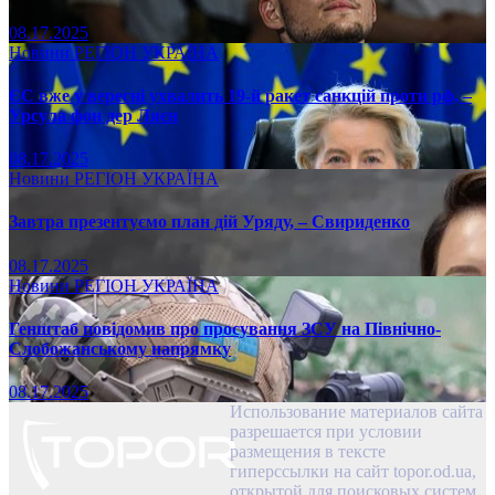
08.17.2025
Новини
РЕГІОН
УКРАЇНА
ЄС вже у вересні ухвалить 19-й ракет санкцій проти рф, –
Урсула фон дер Ляєн
08.17.2025
Новини
РЕГІОН
УКРАЇНА
Завтра презентуємо план дій Уряду, – Свириденко
08.17.2025
Новини
РЕГІОН
УКРАЇНА
Генштаб повідомив про просування ЗСУ на Північно-
Слобожанському напрямку
08.17.2025
Использование материалов сайта
разрешается при условии
размещения в тексте
гиперссылки на сайт topor.od.ua,
открытой для поисковых систем.