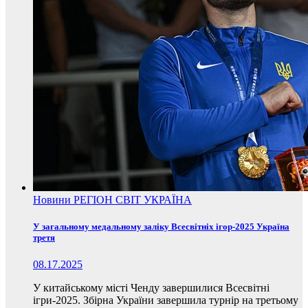
Новини
РЕГІОН
СВІТ
УКРАЇНА
У загальному медальному заліку Всесвітніх ігор-2025 Україна
третя
08.17.2025
У китайському місті Ченду завершилися Всесвітні
ігри-2025. Збірна України завершила турнір на третьому