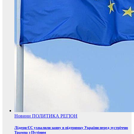
Новини
ПОЛИТИКА
РЕГІОН
Лідери ЄС ухвалили заяву в підтримку України перед зустріччю
Трампа з Путіним