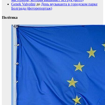
Genek Valvolini
до
День музыканта в городском парке
Болграда (фоторепортаж)
Політика