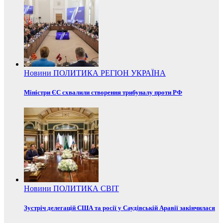
Новини
ПОЛИТИКА
РЕГІОН
УКРАЇНА
Міністри ЄС схвалили створення трибуналу проти РФ
Новини
ПОЛИТИКА
СВІТ
Зустріч делегацій США та росії у Саудівській Аравії закінчилася