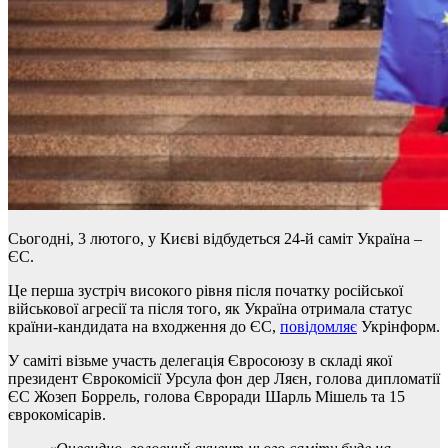
Сьогодні, 3 лютого, у Києві відбудеться 24-й саміт Україна –
ЄС.
Це перша зустріч високого рівня після початку російської
військової агресії та після того, як Україна отримала статус
країни-кандидата на входження до ЄС,
повідомляє
Укрінформ.
У саміті візьме участь делегація Євросоюзу в складі якої
президент Єврокомісії Урсула фон дер Ляєн, голова дипломатії
ЄС Жозеп Боррель, голова Євроради Шарль Мішель та 15
єврокомісарів.