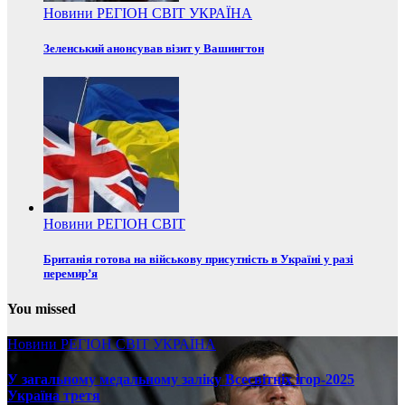
Новини
РЕГІОН
СВІТ
УКРАЇНА
Зеленський анонсував візит у Вашингтон
Новини
РЕГІОН
СВІТ
Британія готова на військову присутність в Україні у разі
перемир’я
You missed
Новини
РЕГІОН
СВІТ
УКРАЇНА
У загальному медальному заліку Всесвітніх ігор-2025
Україна третя