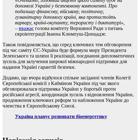
«
Очевидно, головний акцент цього саміту буде на
допомозі Україні у безпековому компоненті. Про
подальшу фінансову, військову, політичну,
гуманітарну допомогу країні, яка протистоїть
варвару, країні-окупанту, терористу і диктатурі
»
,
–
вважає
голова комітету Верховної Ради з питань
євроінтеграції Іванна Климпуш-Цинцадзе.
Також повідомляється, що серед ключових тем обговорення
під час саміту ЄС-Україна буде формула миру Президента
Зеленського та шляхи її реалізації, поєднання дипломатичних
зусиль для залучення широкої міжнародної підтримки для
надання Україні гарантій безпеки.
Додамо, що вчора відбулося спільне засіданні членів Колегії
Європейської комісії з Кабміном України під час якого
обговорювалася підтримка України у боротьбі проти
російської агресії, координація зусиль з відновлення України,
продовження ключових реформ та наближення України до
членства в Європейському Союзі.
Україна планує розвивати біоенергетику