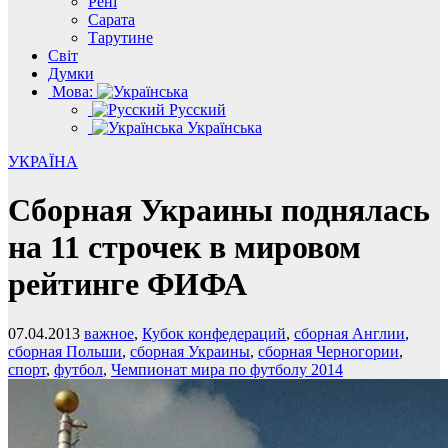
Рені
Сарата
Тарутине
Світ
Думки
Мова:
Русский
Українська
УКРАЇНА
Сборная Украины поднялась
на 11 строчек в мировом
рейтинге ФИФА
07.04.2013
важное
,
Кубок конфедераций
,
сборная Англии
,
сборная Польши
,
сборная Украины
,
сборная Черногории
,
спорт
,
футбол
,
Чемпионат мира по футболу 2014