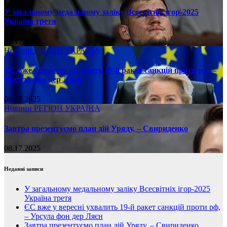
У загальному медальному заліку Всесвітніх ігор-2025
Україна третя
08.17.2025
Новини
РЕГІОН
УКРАЇНА
ЄС вже у вересні ухвалить 19-й ракет санкцій проти рф, –
Урсула фон дер Ляєн
08.17.2025
Новини
РЕГІОН
УКРАЇНА
Завтра презентуємо план дій Уряду, – Свириденко
08.17.2025
Недавні записи
У загальному медальному заліку Всесвітніх ігор-2025
Україна третя
ЄС вже у вересні ухвалить 19-й ракет санкцій проти рф,
– Урсула фон дер Ляєн
Завтра презентуємо план дій Уряду, – Свириденко