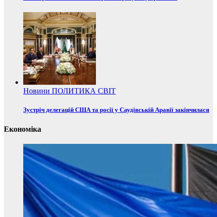
Новини
ПОЛИТИКА
СВІТ
Зустріч делегацій США та росії у Саудівській Аравії закінчилася
Економіка