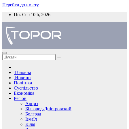
Перейти до вмісту
Пн. Сер 10th, 2026
Головна
Новини
Політика
Суспільство
Економіка
Регіон
Арциз
Білгород-Дністровский
Болград
Ізмаїл
Кілія