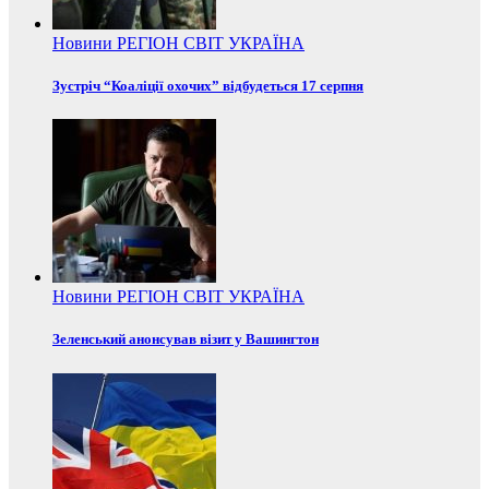
Новини
РЕГІОН
СВІТ
УКРАЇНА
Зустріч “Коаліції охочих” відбудеться 17 серпня
Новини
РЕГІОН
СВІТ
УКРАЇНА
Зеленський анонсував візит у Вашингтон