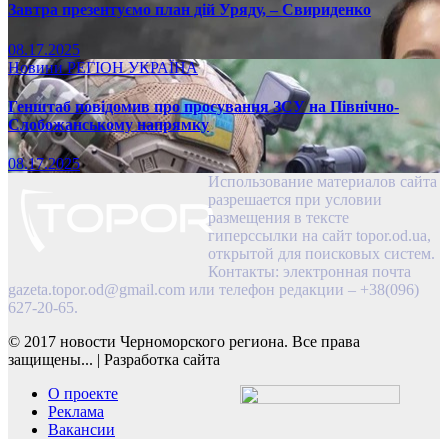
Завтра презентуємо план дій Уряду, – Свириденко
08.17.2025
Новини
РЕГІОН
УКРАЇНА
Генштаб повідомив про просування ЗСУ на Північно-
Слобожанському напрямку
08.17.2025
Использование материалов сайта
разрешается при условии
размещения в тексте
гиперссылки на сайт topor.od.ua,
открытой для поисковых систем.
Контакты: электронная почта
gazeta.topor.od@gmail.com
или телефон редакции – +38(096)
627-20-65.
© 2017 новости Черноморского региона. Все права
защищены...
|
Разработка сайта
О проекте
Реклама
Вакансии