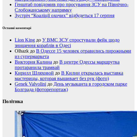
Генштаб повідомив про просування ЗСУ на Північно-
Слобожанському напрямку
Зустріч “Коаліції охочих” відбудеться 17 серпня
Останні коментарі
Lion King
до
У ВМС ЗСУ спростували фейк щодо
знищення кораблів в Одесі
Olhazk
до
В Одессе 15 человек отравились пирожными
из супермаркета
Виктория Калина
до
В центре Одессы маршрутка
протаранила трамвай
Кирилл Шляховой
до
В Килии открылась выставка
мастерицы, которая вышивает без рук (фото)
Genek Valvolini
до
День музыканта в городском парке
Болграда (фоторепортаж)
Політика