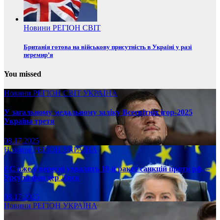
Новини
РЕГІОН
СВІТ
Британія готова на військову присутність в Україні у разі
перемир’я
You missed
Новини
РЕГІОН
СВІТ
УКРАЇНА
У загальному медальному заліку Всесвітніх ігор-2025
Україна третя
08.17.2025
Новини
РЕГІОН
УКРАЇНА
ЄС вже у вересні ухвалить 19-й ракет санкцій проти рф, –
Урсула фон дер Ляєн
08.17.2025
Новини
РЕГІОН
УКРАЇНА