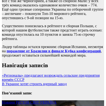
всё с той же Черногорией, а также со сборной Мали: у всех
трёх команд оказалось одинаковое количество очков – 774.
Ещё одни грозные соперники Украины по отборочной группе
– англичане – покинули Топ-10 мирового рейтинга,
опустившись с 9-ой позиции на 15-ю.
Существенно понизилась в рейтинге и сборная Польши, с
которой нашим футболистам также предстоит играть осенью:
команда опустилась на 10 пунктов и заняла 75-ю строчку
рейтинга.
Лидер таблицы остался прежним: сборная Испании, несмотря
на
поражение от Бразилии в финале Кубка конфедераций
,
продолжает оставаться сильнейшей командой мира.
Навігація записів
«Регионалы» предлагают возрождать сельские предприятия
времён СССР
В Украине хотят строить ядерный завод
Пов’язаний запис
Новини
РЕГІОН
СВІТ
УКРАЇНА