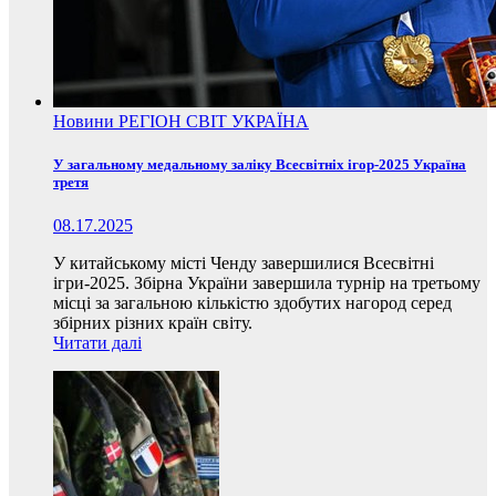
Новини
РЕГІОН
СВІТ
УКРАЇНА
У загальному медальному заліку Всесвітніх ігор-2025 Україна
третя
08.17.2025
У китайському місті Ченду завершилися Всесвітні
ігри-2025. Збірна України завершила турнір на третьому
місці за загальною кількістю здобутих нагород серед
збірних різних країн світу.
Читати далі