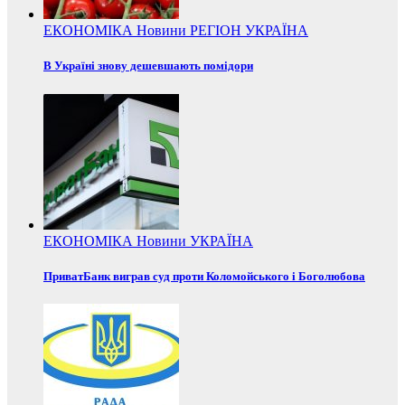
ЕКОНОМІКА
Новини
РЕГІОН
УКРАЇНА
В Україні знову дешевшають помідори
ЕКОНОМІКА
Новини
УКРАЇНА
ПриватБанк виграв суд проти Коломойського і Боголюбова