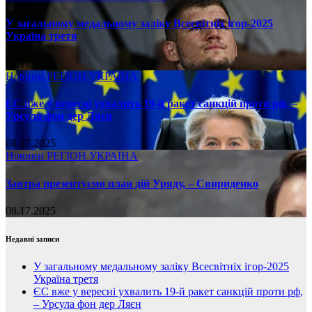
У загальному медальному заліку Всесвітніх ігор-2025
Україна третя
08.17.2025
Новини
РЕГІОН
УКРАЇНА
ЄС вже у вересні ухвалить 19-й ракет санкцій проти рф, –
Урсула фон дер Ляєн
08.17.2025
Новини
РЕГІОН
УКРАЇНА
Завтра презентуємо план дій Уряду, – Свириденко
08.17.2025
Недавні записи
У загальному медальному заліку Всесвітніх ігор-2025
Україна третя
ЄС вже у вересні ухвалить 19-й ракет санкцій проти рф,
– Урсула фон дер Ляєн