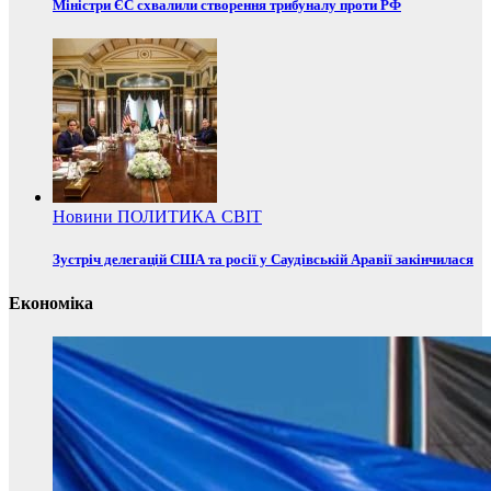
Міністри ЄС схвалили створення трибуналу проти РФ
Новини
ПОЛИТИКА
СВІТ
Зустріч делегацій США та росії у Саудівській Аравії закінчилася
Економіка