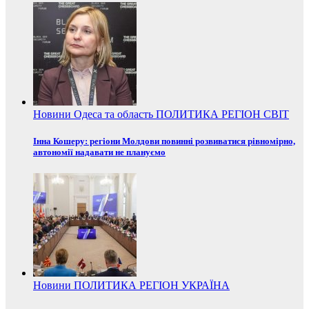
Новини
Одеса та область
ПОЛИТИКА
РЕГІОН
СВІТ
Інна Кошеру: регіони Молдови повинні розвиватися рівномірно,
автономії надавати не плануємо
Новини
ПОЛИТИКА
РЕГІОН
УКРАЇНА