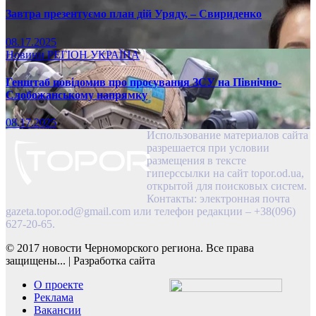
Завтра презентуємо план дій Уряду, – Свириденко
08.17.2025
Новини
РЕГІОН
УКРАЇНА
Генштаб повідомив про просування ЗСУ на Північно-
Слобожанському напрямку
08.17.2025
Использование материалов сайта
разрешается при условии
размещения в тексте
гиперссылки на сайт topor.od.ua,
открытой для поисковых систем.
Контакты: электронная почта
gazeta.topor.od@gmail.com
или телефон редакции – +38(096)
627-20-65.
© 2017 новости Черноморского региона. Все права
защищены...
|
Разработка сайта
О проекте
Реклама
Вакансии