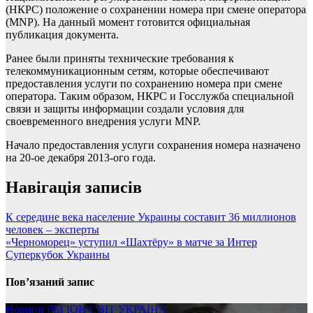
(НКРС) положение о сохранении номера при смене оператора
(MNP). На данный момент готовится официальная
публикация документа.
Ранее были приняты технические требования к
телекоммуникационным сетям, которые обеспечивают
предоставления услуги по сохранению номера при смене
оператора. Таким образом, НКРС и Госслужба специальной
связи и защиты информации создали условия для
своевременного внедрения услуги MNP.
Начало предоставления услуги сохранения номера назначено
на 20-ое декабря 2013-ого года.
Навігація записів
К середине века население Украины составит 36 миллионов
человек – эксперты
«Черноморец» уступил «Шахтёру» в матче за Интер
Суперкубок Украины
Пов’язаний запис
Новини
РЕГІОН
СВІТ
УКРАЇНА