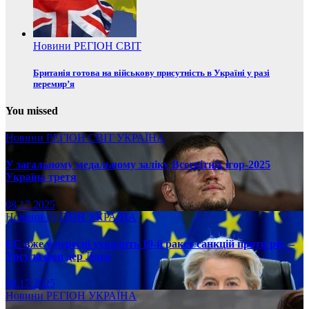
Новини
РЕГІОН
СВІТ
Британія готова на військову присутність в Україні у разі
перемир’я
You missed
Новини
РЕГІОН
СВІТ
УКРАЇНА
У загальному медальному заліку Всесвітніх ігор-2025
Україна третя
08.17.2025
Новини
РЕГІОН
УКРАЇНА
ЄС вже у вересні ухвалить 19-й ракет санкцій проти рф, –
Урсула фон дер Ляєн
08.17.2025
Новини
РЕГІОН
УКРАЇНА