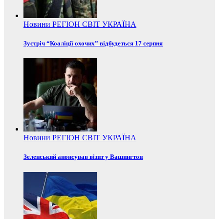
Новини
РЕГІОН
СВІТ
УКРАЇНА
Зустріч “Коаліції охочих” відбудеться 17 серпня
Новини
РЕГІОН
СВІТ
УКРАЇНА
Зеленський анонсував візит у Вашингтон