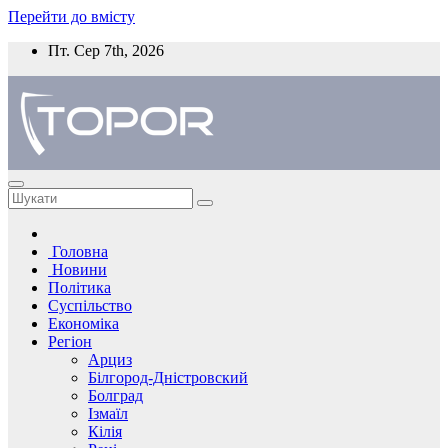
Перейти до вмісту
Пт. Сер 7th, 2026
Головна
Новини
Політика
Суспільство
Економіка
Регіон
Арциз
Білгород-Дністровский
Болград
Ізмаїл
Кілія