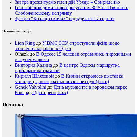
Завтра презентуємо план дій Уряду, – Свириденко
Генштаб повідомив про просування ЗСУ на Північно-
Слобожанському напрямку
Зустріч “Коаліції охочих” відбудеться 17 серпня
Останні коментарі
Lion King
до
У ВМС ЗСУ спростували фейк щодо
знищення кораблів в Одесі
Olhazk
до
В Одессе 15 человек отравились пирожными
из супермаркета
Виктория Калина
до
В центре Одессы маршрутка
протаранила трамвай
Кирилл Шляховой
до
В Килии открылась выставка
мастерицы, которая вышивает без рук (фото)
Genek Valvolini
до
День музыканта в городском парке
Болграда (фоторепортаж)
Політика