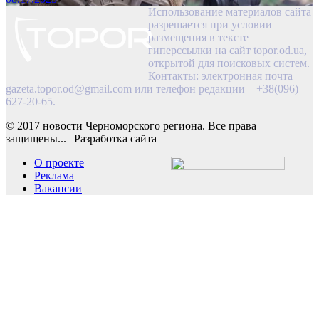
Использование материалов сайта
разрешается при условии
размещения в тексте
гиперссылки на сайт topor.od.ua,
открытой для поисковых систем.
Контакты: электронная почта
gazeta.topor.od@gmail.com
или телефон редакции – +38(096)
627-20-65.
© 2017 новости Черноморского региона. Все права
защищены...
|
Разработка сайта
О проекте
Реклама
Вакансии