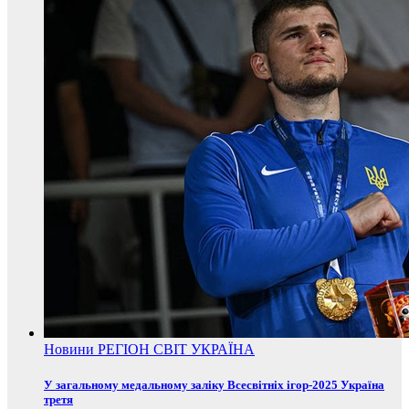
Новини
РЕГІОН
СВІТ
УКРАЇНА
У загальному медальному заліку Всесвітніх ігор-2025 Україна
третя