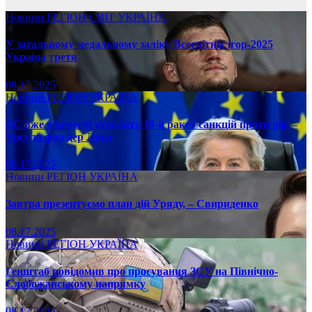
Новини
РЕГІОН
СВІТ
УКРАЇНА
У загальному медальному заліку Всесвітніх ігор-2025
Україна третя
08.17.2025
Новини
РЕГІОН
УКРАЇНА
ЄС вже у вересні ухвалить 19-й ракет санкцій проти рф, –
Урсула фон дер Ляєн
08.17.2025
Новини
РЕГІОН
УКРАЇНА
Завтра презентуємо план дій Уряду, – Свириденко
08.17.2025
Новини
РЕГІОН
УКРАЇНА
Генштаб повідомив про просування ЗСУ на Північно-
Слобожанському напрямку
08.17.2025