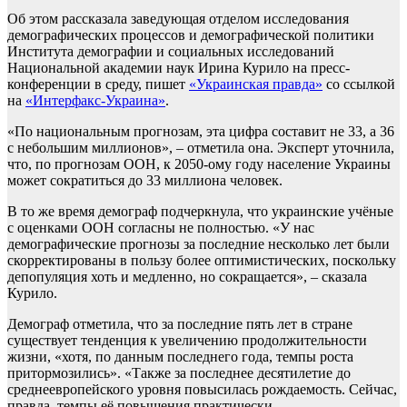
Об этом рассказала заведующая отделом исследования
демографических процессов и демографической политики
Института демографии и социальных исследований
Национальной академии наук Ирина Курило на пресс-
конференции в среду, пишет
«Украинская правда»
со ссылкой
на
«Интерфакс-Украина»
.
«По национальным прогнозам, эта цифра составит не 33, а 36
с небольшим миллионов», – отметила она. Эксперт уточнила,
что, по прогнозам ООН, к 2050-ому году население Украины
может сократиться до 33 миллиона человек.
В то же время демограф подчеркнула, что украинские учёные
с оценками ООН согласны не полностью. «У нас
демографические прогнозы за последние несколько лет были
скорректированы в пользу более оптимистических, поскольку
депопуляция хоть и медленно, но сокращается», – сказала
Курило.
Демограф отметила, что за последние пять лет в стране
существует тенденция к увеличению продолжительности
жизни, «хотя, по данным последнего года, темпы роста
притормозились». «Также за последнее десятилетие до
среднеевропейского уровня повысилась рождаемость. Сейчас,
правда, темпы её повышения практически