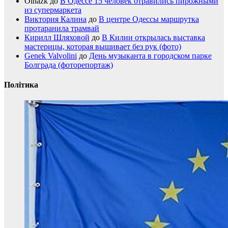
Olhazk
до
В Одессе 15 человек отравились пирожными
из супермаркета
Виктория Калина
до
В центре Одессы маршрутка
протаранила трамвай
Кирилл Шляховой
до
В Килии открылась выставка
мастерицы, которая вышивает без рук (фото)
Genek Valvolini
до
День музыканта в городском парке
Болграда (фоторепортаж)
Політика