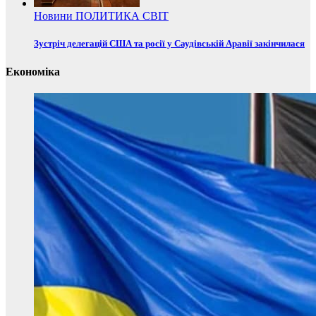
Новини
ПОЛИТИКА
СВІТ
Зустріч делегацій США та росії у Саудівській Аравії закінчилася
Економіка