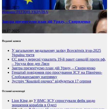
08.17.2025
Новини
РЕГІОН
УКРАЇНА
Завтра презентуємо план дій Уряду, – Свириденко
08.17.2025
Недавні записи
У загальному медальному заліку Всесвітніх ігор-2025
Україна третя
ЄС вже у вересні ухвалить 19-й ракет санкцій проти рф,
– Урсула фон дер Ляєн
Завтра презентуємо план дій Уряду, – Свириденко
Генштаб повідомив про просування ЗСУ на Північно-
Слобожанському напрямку
Зустріч “Коаліції охочих” відбудеться 17 серпня
Останні коментарі
Lion King
до
У ВМС ЗСУ спростували фейк щодо
знищення кораблів в Одесі