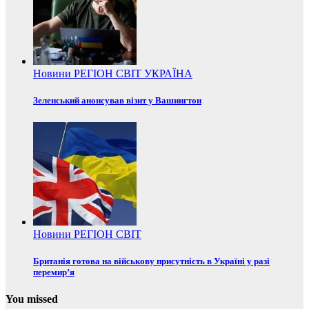
Новини
РЕГІОН
СВІТ
УКРАЇНА
Зеленський анонсував візит у Вашингтон
Новини
РЕГІОН
СВІТ
Британія готова на військову присутність в Україні у разі
перемир’я
You missed