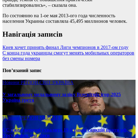
стабилизировались», – сказала она.
По состоянию на 1-ое мая 2013-ого года численность
населения Украины составляла 45,495 миллионов человек.
Навігація записів
Киев хочет принять финал Лиги чемпионов в 2017-ом году
С конца года украинцы смогут менять мобильных операторов
без смены номера
Пов’язаний запис
Новини
РЕГІОН
СВІТ
УКРАЇНА
У загальному медальному заліку Всесвітніх ігор-2025
Україна третя
08.17.2025
Новини
РЕГІОН
УКРАЇНА
ЄС вже у вересні ухвалить 19-й ракет санкцій проти рф, –
Урсула фон дер Ляєн