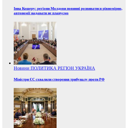
Інна Кошеру: регіони Молдови повинні розвиватися рівномірно,
автономії надавати не плануємо
Новини
ПОЛИТИКА
РЕГІОН
УКРАЇНА
Міністри ЄС схвалили створення трибуналу проти РФ