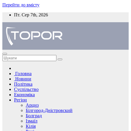
Перейти до вмісту
Пт. Сер 7th, 2026
Головна
Новини
Політика
Суспільство
Економіка
Регіон
Арциз
Білгород-Дністровский
Болград
Ізмаїл
Кілія