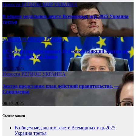
Новости
РЕГИОН
МИР
УКРАИНА
В общем медальном зачете Всемирных игр-2025 Украина
третья
08.17.2025
Новости
РЕГИОН
УКРАИНА
ЕС уже в сентябре примет 19-й ракет санкций против рф,
— Урсула фон дер Ляйен
08.17.2025
Новости
РЕГИОН
УКРАИНА
Завтра представим план действий правительства, —
Свириденко
08.17.2025
Свежие записи
В общем медальном зачете Всемирных игр-2025
Украина третья