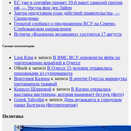
ЕС уже в сентябре примет 19-й ракет санкций против
рф, — Урсула фон дер Ляйен
Завтра представим план действий правительства, —
Свириденко
Генштаб сообщил о продвижении ВСУ на Северо-
Слобожанском направлении
Встреча «Коалиции желающих» состоится 17 августа
Свежие комментарии
Lion King
к записи
В ВМС ВСУ опровергли фейк по
уничтожению кораблей в Одессе
Olhazk
к записи
В Одессе 15 человек отравились
пирожными из супермаркета
Виктория Калина
к записи
В центре Одессы маршрутка
протаранила трамвай
Кирилл Шляховой
к записи
В Килии открылась
выставка мастерицы, которая вышивает без рук (фото)
Genek Valvolini
к записи
День музыканта в городском
парке Болграда (фоторепортаж)
Политика