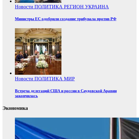
Новости
ПОЛИТИКА
РЕГИОН
УКРАИНА
Министры ЕС одобрили создание трибунала против РФ
Новости
ПОЛИТИКА
МИР
Встреча делегаций США и россии в Саудовской Аравии
закончилась
Экономика