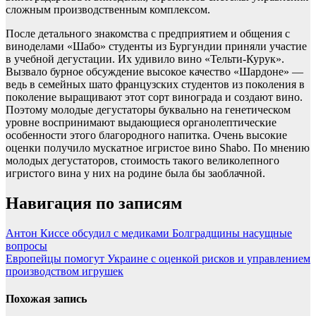
сложным производственным комплексом.
После детального знакомства с предприятием и общения с
виноделами «Шабо» студенты из Бургундии приняли участие
в учебной дегустации. Их удивило вино «Тельти-Курук».
Вызвало бурное обсуждение высокое качество «Шардоне» —
ведь в семейных шато французских студентов из поколения в
поколение выращивают этот сорт винограда и создают вино.
Поэтому молодые дегустаторы буквально на генетическом
уровне воспринимают выдающиеся органолептические
особенности этого благородного напитка. Очень высокие
оценки получило мускатное игристое вино Shabo. По мнению
молодых дегустаторов, стоимость такого великолепного
игристого вина у них на родине была бы заоблачной.
Навигация по записям
Антон Киссе обсудил с медиками Болградщины насущные
вопросы
Европейцы помогут Украине с оценкой рисков и управлением
производством игрушек
Похожая запись