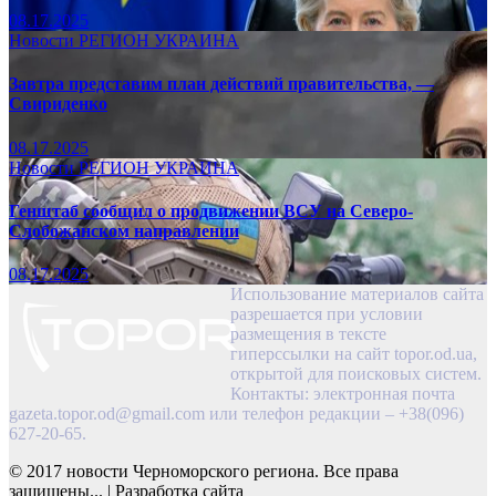
08.17.2025
Новости
РЕГИОН
УКРАИНА
Завтра представим план действий правительства, —
Свириденко
08.17.2025
Новости
РЕГИОН
УКРАИНА
Генштаб сообщил о продвижении ВСУ на Северо-
Слобожанском направлении
08.17.2025
Использование материалов сайта
разрешается при условии
размещения в тексте
гиперссылки на сайт topor.od.ua,
открытой для поисковых систем.
Контакты: электронная почта
gazeta.topor.od@gmail.com
или телефон редакции – +38(096)
627-20-65.
© 2017 новости Черноморского региона. Все права
защищены...
|
Разработка сайта