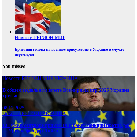
Новости
РЕГИОН
МИР
Британия готова на военное присутствие в Украине в случае
перемирия
You missed
Новости
РЕГИОН
МИР
УКРАИНА
В общем медальном зачете Всемирных игр-2025 Украина
третья
08.17.2025
Новости
РЕГИОН
УКРАИНА
ЕС уже в сентябре примет 19-й ракет санкций против рф,
— Урсула фон дер Ляйен