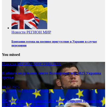
Новости
РЕГИОН
МИР
Британия готова на военное присутствие в Украине в случае
перемирия
You missed
Новости
РЕГИОН
МИР
УКРАИНА
В общем медальном зачете Всемирных игр-2025 Украина
третья
08.17.2025
Новости
РЕГИОН
УКРАИНА
ЕС уже в сентябре примет 19-й ракет санкций против рф,
— Урсула фон дер Ляйен