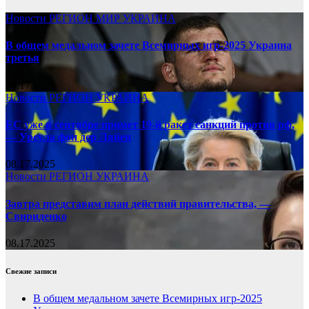
Новости
РЕГИОН
МИР
УКРАИНА
В общем медальном зачете Всемирных игр-2025 Украина
третья
08.17.2025
Новости
РЕГИОН
УКРАИНА
ЕС уже в сентябре примет 19-й ракет санкций против рф,
— Урсула фон дер Ляйен
08.17.2025
Новости
РЕГИОН
УКРАИНА
Завтра представим план действий правительства, —
Свириденко
08.17.2025
Свежие записи
В общем медальном зачете Всемирных игр-2025