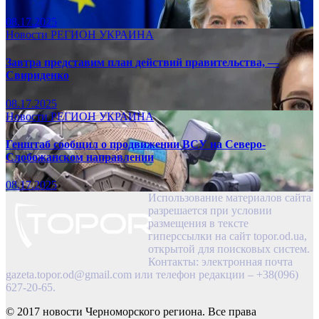
08.17.2025
Новости
РЕГИОН
УКРАИНА
Завтра представим план действий правительства, —
Свириденко
08.17.2025
Новости
РЕГИОН
УКРАИНА
Генштаб сообщил о продвижении ВСУ на Северо-
Слобожанском направлении
08.17.2025
Использование материалов сайта
разрешается при условии
размещения в тексте
гиперссылки на сайт topor.od.ua,
открытой для поисковых систем.
Контакты: электронная почта
gazeta.topor.od@gmail.com
или телефон редакции – +38(096)
627-20-65.
© 2017 новости Черноморского региона. Все права