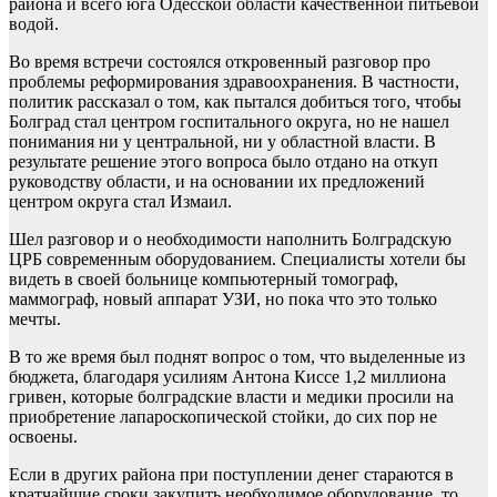
района и всего юга Одесской области качественной питьевой
водой.
Во время встречи состоялся откровенный разговор про
проблемы реформирования здравоохранения. В частности,
политик рассказал о том, как пытался добиться того, чтобы
Болград стал центром госпитального округа, но не нашел
понимания ни у центральной, ни у областной власти. В
результате решение этого вопроса было отдано на откуп
руководству области, и на основании их предложений
центром округа стал Измаил.
Шел разговор и о необходимости наполнить Болградскую
ЦРБ современным оборудованием. Специалисты хотели бы
видеть в своей больнице компьютерный томограф,
маммограф, новый аппарат УЗИ, но пока что это только
мечты.
В то же время был поднят вопрос о том, что выделенные из
бюджета, благодаря усилиям Антона Киссе 1,2 миллиона
гривен, которые болградские власти и медики просили на
приобретение лапароскопической стойки, до сих пор не
освоены.
Если в других района при поступлении денег стараются в
кратчайшие сроки закупить необходимое оборудование, то