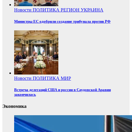
Новости
ПОЛИТИКА
РЕГИОН
УКРАИНА
Министры ЕС одобрили создание трибунала против РФ
Новости
ПОЛИТИКА
МИР
Встреча делегаций США и россии в Саудовской Аравии
закончилась
Экономика