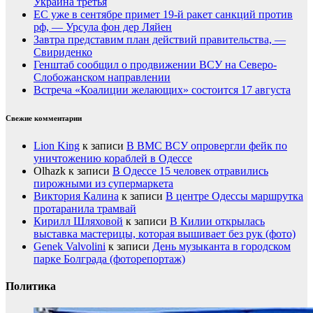
Украина третья
ЕС уже в сентябре примет 19-й ракет санкций против
рф, — Урсула фон дер Ляйен
Завтра представим план действий правительства, —
Свириденко
Генштаб сообщил о продвижении ВСУ на Северо-
Слобожанском направлении
Встреча «Коалиции желающих» состоится 17 августа
Свежие комментарии
Lion King
к записи
В ВМС ВСУ опровергли фейк по
уничтожению кораблей в Одессе
Olhazk
к записи
В Одессе 15 человек отравились
пирожными из супермаркета
Виктория Калина
к записи
В центре Одессы маршрутка
протаранила трамвай
Кирилл Шляховой
к записи
В Килии открылась
выставка мастерицы, которая вышивает без рук (фото)
Genek Valvolini
к записи
День музыканта в городском
парке Болграда (фоторепортаж)
Политика