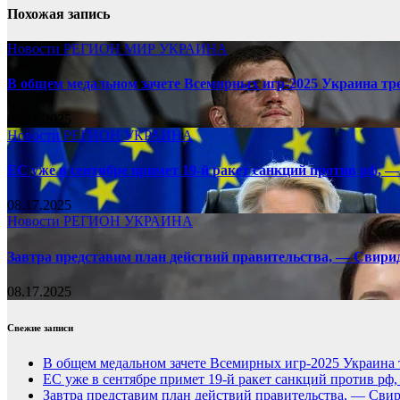
Похожая запись
Новости
РЕГИОН
МИР
УКРАИНА
В общем медальном зачете Всемирных игр-2025 Украина тр
08.17.2025
Новости
РЕГИОН
УКРАИНА
ЕС уже в сентябре примет 19-й ракет санкций против рф, —
08.17.2025
Новости
РЕГИОН
УКРАИНА
Завтра представим план действий правительства, — Свири
08.17.2025
Свежие записи
В общем медальном зачете Всемирных игр-2025 Украина 
ЕС уже в сентябре примет 19-й ракет санкций против рф
Завтра представим план действий правительства, — Сви