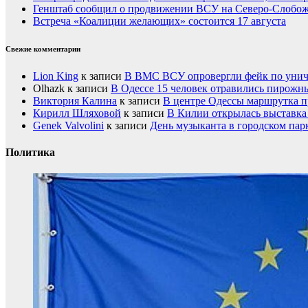
Генштаб сообщил о продвижении ВСУ на Северо-Слобож
Встреча «Коалиции желающих» состоится 17 августа
Свежие комментарии
Lion King
к записи
В ВМС ВСУ опровергли фейк по унич
Olhazk
к записи
В Одессе 15 человек отравились пирожн
Виктория Калина
к записи
В центре Одессы маршрутка п
Кирилл Шляховой
к записи
В Килии открылась выставка 
Genek Valvolini
к записи
День музыканта в городском пар
Политика