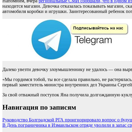
Напомним, вчера
региональные СМИ сообщали, что в одном из
находится магазин. Девочка отказалась показывать магазин, с
автомобиля коробки и игрушки. Заинтересованный ребенок поте
Далеко увезти девочку злоумышленнику не удалось — она вырв
«Мы гордимся тобой, ты все сделала правильно, не растерялась
первый заместитель министра внутренних дел Украины Сергей
За свой отважный поступок Яна получила долгожданную куклу 
Навигация по записям
Руководство Болградской РГА проигнорировало вопрос о буду
В День пограничника в Измаильском отряде уволили в запас с