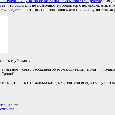
 населенных пунктов области пытались похитить девочку
. Увид
казав, что родители не позволяют ей общаться с незнакомцами, 
рял бдительность, воспользовавшись чем правонарушитель закры
алась и убежала.
, а главное – сразу рассказала об этом родителям, а они — поли
 Яровой.
и смарт-часы, с помощью которых родители всегда смогут отсл
щем района
рочников