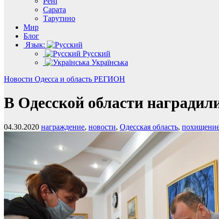
Рені
Сарата
Тарутино
Мир
Блог
Язык:
Русский
Українська
Новости
Одесса и область
РЕГИОН
В Одесской области наградили
04.30.2020
награждение
,
новости
,
Одесская область
,
похищени