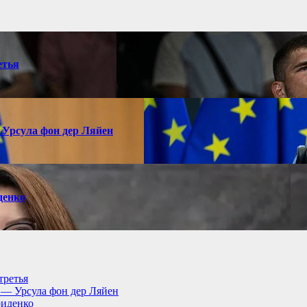
етья
 Урсула фон дер Ляйен
денко
третья
, — Урсула фон дер Ляйен
риденко