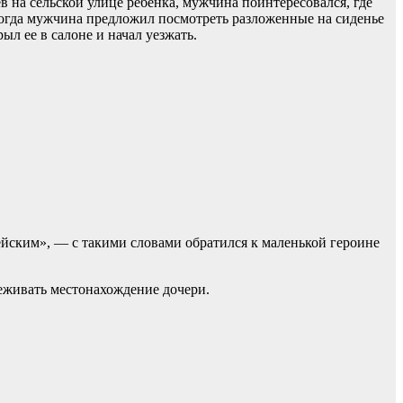
ев на сельской улице ребенка, мужчина поинтересовался, где
и тогда мужчина предложил посмотреть разложенные на сиденье
л ее в салоне и начал уезжать.
цейским», — с такими словами обратился к маленькой героине
еживать местонахождение дочери.