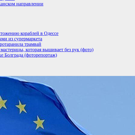
анском направлении
тожению кораблей в Одессе
ыми из супермаркета
ротаранила трамвай
мастерицы, которая вышивает без рук (фото)
ке Болграда (фоторепортаж)