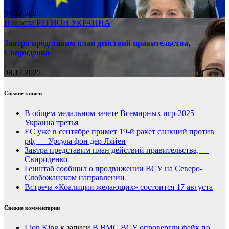
08.17.2025
Новости
РЕГИОН
УКРАИНА
Завтра представим план действий правительства, —
Свириденко
08.17.2025
Свежие записи
В общем медальном зачете Всемирных игр-2025
Украина третья
ЕС уже в сентябре примет 19-й ракет санкций против
рф, — Урсула фон дер Ляйен
Завтра представим план действий правительства, —
Свириденко
Генштаб сообщил о продвижении ВСУ на Северо-
Слобожанском направлении
Встреча «Коалиции желающих» состоится 17 августа
Свежие комментарии
Lion King
к записи
В ВМС ВСУ опровергли фейк по