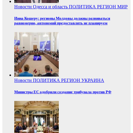
Новости
Одесса и область
ПОЛИТИКА
РЕГИОН
МИР
Инна Кошеру: регионы Молдовы должны развиваться
равномерно, автономий предоставлять не планируем
Новости
ПОЛИТИКА
РЕГИОН
УКРАИНА
Министры ЕС одобрили создание трибунала против РФ