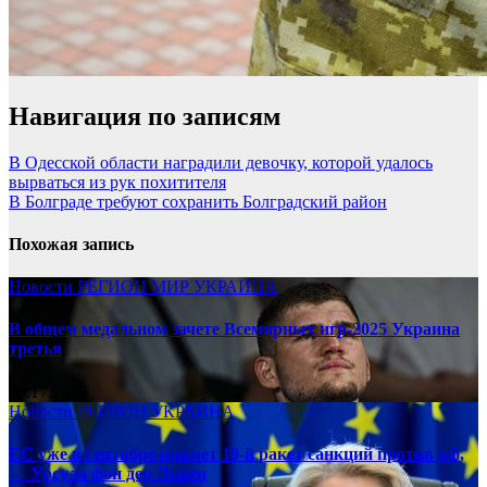
Навигация по записям
В Одесской области наградили девочку, которой удалось
вырваться из рук похитителя
В Болграде требуют сохранить Болградский район
Похожая запись
Новости
РЕГИОН
МИР
УКРАИНА
В общем медальном зачете Всемирных игр-2025 Украина
третья
08.17.2025
Новости
РЕГИОН
УКРАИНА
ЕС уже в сентябре примет 19-й ракет санкций против рф,
— Урсула фон дер Ляйен