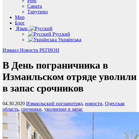
Рені
Сарата
Тарутино
Мир
Блог
Язык:
Русский
Українська
Измаил
Новости
РЕГИОН
В День пограничника в
Измаильском отряде уволили
в запас срочников
04.30.2020
Измаильский погранотряд
,
новости
,
Одесская
область
,
срочники
,
уволнение в запас