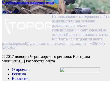
Слобожанском направлении
08.17.2025
Использование материалов сайта
разрешается при условии
размещения в тексте
гиперссылки на сайт topor.od.ua,
открытой для поисковых систем.
Контакты: электронная почта
gazeta.topor.od@gmail.com
или телефон редакции – +38(096)
627-20-65.
© 2017 новости Черноморского региона. Все права
защищены...
|
Разработка сайта
О проекте
Реклама
Вакансии