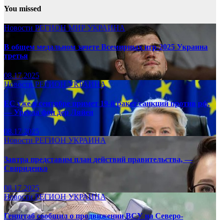
You missed
Новости
РЕГИОН
МИР
УКРАИНА
В общем медальном зачете Всемирных игр-2025 Украина
третья
08.17.2025
Новости
РЕГИОН
УКРАИНА
ЕС уже в сентябре примет 19-й ракет санкций против рф,
— Урсула фон дер Ляйен
08.17.2025
Новости
РЕГИОН
УКРАИНА
Завтра представим план действий правительства, —
Свириденко
08.17.2025
Новости
РЕГИОН
УКРАИНА
Генштаб сообщил о продвижении ВСУ на Северо-