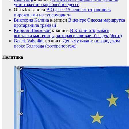
уничтожению кораблей в Одессе
Olhazk
к записи
В Одессе 15 человек отравились
пирожными из супермаркета
Виктория Калина
к записи
В центре Одессы маршрутка
протаранила трамвай
Кирилл Шляховой
к записи
В Килии открылась
выставка мастерицы, которая вышивает без рук (фото)
Genek Valvolini
к записи
День музыканта в городском
парке Болграда (фоторепортаж)
Политика