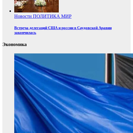
Новости
ПОЛИТИКА
МИР
Встреча делегаций США и россии в Саудовской Аравии
закончилась
Экономика