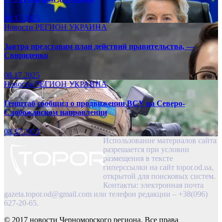
08.17.2025
Новости
РЕГИОН
УКРАИНА
Завтра представим план действий правительства, —
Свириденко
08.17.2025
Новости
РЕГИОН
УКРАИНА
Генштаб сообщил о продвижении ВСУ на Северо-
Слобожанском направлении
08.17.2025
Использование материалов сайта
разрешается при условии
размещения в тексте
гиперссылки на сайт topor.od.ua,
открытой для поисковых систем.
Контакты: электронная почта
gazeta.topor.od@gmail.com
или телефон редакции – +38(096)
627-20-65.
© 2017 новости Черноморского региона. Все права