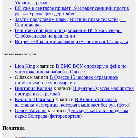
Украина третья
ЕС уже в сентябре примет 19-й ракет санкций против
рф, — Урсула фон дер Ляйен
Завтра представим план действий правительства, —
Свириденко
Генштаб сообщил о продвижении ВСУ на Северо-
Слобожанском направлении
Встреча «Коалиции желающих» состоится 17 августа
Свежие комментарии
Lion King
к записи
В ВМС ВСУ опровергли фейк по
уничтожению кораблей в Одессе
Olhazk
к записи
В Одессе 15 человек отравились
пирожными из супермаркета
Виктория Калина
к записи
В центре Одессы маршрутка
протаранила трамвай
Кирилл Шляховой
к записи
В Килии открылась
выставка мастерицы, которая вышивает без рук (фото)
Genek Valvolini
к записи
День музыканта в городском
парке Болграда (фоторепортаж)
Политика