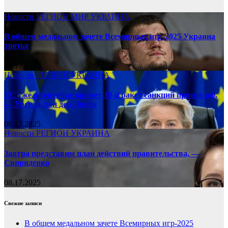
Новости
РЕГИОН
МИР
УКРАИНА
В общем медальном зачете Всемирных игр-2025 Украина
третья
08.17.2025
Новости
РЕГИОН
УКРАИНА
ЕС уже в сентябре примет 19-й ракет санкций против рф,
— Урсула фон дер Ляйен
08.17.2025
Новости
РЕГИОН
УКРАИНА
Завтра представим план действий правительства, —
Свириденко
08.17.2025
Свежие записи
В общем медальном зачете Всемирных игр-2025