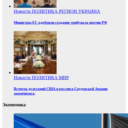
Новости
ПОЛИТИКА
РЕГИОН
УКРАИНА
Министры ЕС одобрили создание трибунала против РФ
Новости
ПОЛИТИКА
МИР
Встреча делегаций США и россии в Саудовской Аравии
закончилась
Экономика