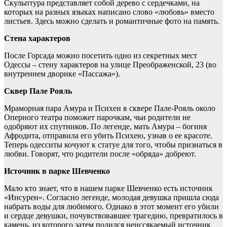
Скульптура представляет собой дерево с сердечками, на
которых на разных языках написано слово «любовь» вместо
листьев. Здесь можно сделать и романтичные фото на память.
Стена характеров
После Горсада можно посетить одно из секретных мест
Одессы – стену характеров на улице Преображенской, 23 (во
внутреннем дворике «Пассажа»).
Сквер Пале Рояль
Мраморная пара Амура и Психеи в сквере Пале-Рояль около
Оперного театра поможет парочкам, чьи родители не
одобряют их спутников. По легенде, мать Амура – богиня
Афродита, отправила его убить Психею, узнав о ее красоте.
Теперь одесситы кочуют к статуе для того, чтобы признаться в
любви. Говорят, что родители после «обряда» добреют.
Источник в парке Шевченко
Мало кто знает, что в нашем парке Шевченко есть источник
«Инсурен». Согласно легенде, молодая девушка пришла сюда
набрать воды для любимого. Однако в этот момент его убили
и сердце девушки, почувствовавшее трагедию, превратилось в
камень, из которого затем полился неиссякаемый источник