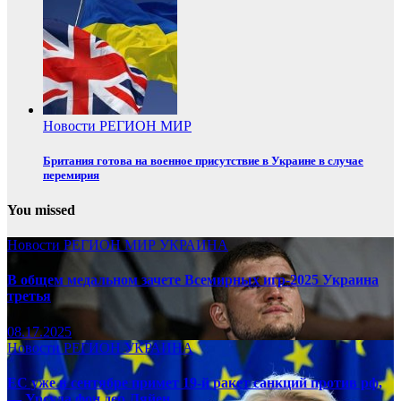
Новости
РЕГИОН
МИР
Британия готова на военное присутствие в Украине в случае
перемирия
You missed
Новости
РЕГИОН
МИР
УКРАИНА
В общем медальном зачете Всемирных игр-2025 Украина
третья
08.17.2025
Новости
РЕГИОН
УКРАИНА
ЕС уже в сентябре примет 19-й ракет санкций против рф,
— Урсула фон дер Ляйен