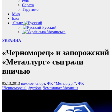
Рені
Сарата
Тарутино
Мир
Блог
Язык:
Русский
Українська
УКРАИНА
«Черноморец» и запорожский
«Металлург» сыграли
вничью
05.13.2013
важное
,
спорт
,
ФК "Металлург"
,
ФК
"Черноморец"
,
футбол
,
Чемпионат Украины