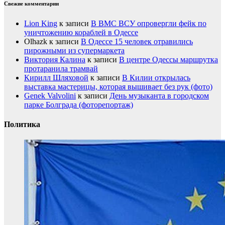
Свежие комментарии
Lion King
к записи
В ВМС ВСУ опровергли фейк по
уничтожению кораблей в Одессе
Olhazk
к записи
В Одессе 15 человек отравились
пирожными из супермаркета
Виктория Калина
к записи
В центре Одессы маршрутка
протаранила трамвай
Кирилл Шляховой
к записи
В Килии открылась
выставка мастерицы, которая вышивает без рук (фото)
Genek Valvolini
к записи
День музыканта в городском
парке Болграда (фоторепортаж)
Политика