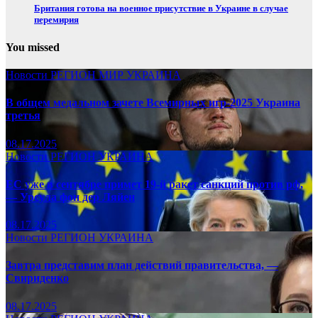
Британия готова на военное присутствие в Украине в случае
перемирия
You missed
Новости
РЕГИОН
МИР
УКРАИНА
В общем медальном зачете Всемирных игр-2025 Украина
третья
08.17.2025
Новости
РЕГИОН
УКРАИНА
ЕС уже в сентябре примет 19-й ракет санкций против рф,
— Урсула фон дер Ляйен
08.17.2025
Новости
РЕГИОН
УКРАИНА
Завтра представим план действий правительства, —
Свириденко
08.17.2025