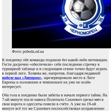
Фото: pobeda.od.ua
К поединку обе команды подошли без какой-либо мотивации.
Гости досрочно «обеспечили» себе последнюю строчку в
турнирной таблице и в следующем сезоне точно будут играть
в первой лиге. Хозяева же, напротив, благодаря недавней
победе над «Днепром»
, зарезервировали место в Лиге
Европы и положение в чемпионате их уже не особо
интересует.
Оба гола в поединке были забиты в начале первого тайма. На
7-ой минуте после навеса Политыло Сахневич срезал мяч в
свои ворота и одесситы повели в счёте. А уже на 19-ой
минуте всё тот же Сахневич поспособствовал исправлению