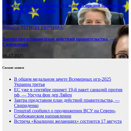
ЕС уже в сентябре примет 19-й ракет санкций против рф,
— Урсула фон дер Ляйен
08.17.2025
Новости
РЕГИОН
УКРАИНА
Завтра представим план действий правительства, —
Свириденко
08.17.2025
Свежие записи
В общем медальном зачете Всемирных игр-2025
Украина третья
ЕС уже в сентябре примет 19-й ракет санкций против
рф, — Урсула фон дер Ляйен
Завтра представим план действий правительства, —
Свириденко
Генштаб сообщил о продвижении ВСУ на Северо-
Слобожанском направлении
Встреча «Коалиции желающих» состоится 17 августа