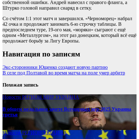
собственной ошибки. Андрей навесил с правого фланга, а
Штурко головой направил снаряд в сетку.
Со счётом 1:1 этот матч и завершился. «Черноморец» набрал
42 очка и продолжает занимать 6-ю строчку таблицы. В
предпоследнем туре, 19-ого мая, «моряки» сыграют с ещё
одним «Металлургом», на этот раз донецким, который всё ещё
продолжает борьбу за Лигу Европы.
Навигация по записям
Экс-сторонники Ющенко создают новую партию
В селе под Полтавой во время матча на поле умер арбитр
Похожая запись
Новости
РЕГИОН
МИР
УКРАИНА
В общем медальном зачете Всемирных игр-2025 Украина
третья
08.17.2025
Новости
РЕГИОН
УКРАИНА