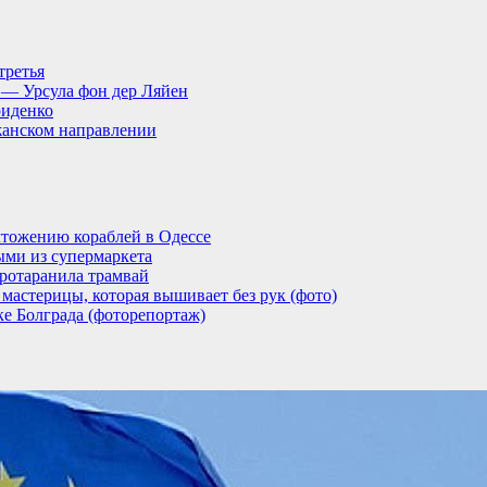
третья
, — Урсула фон дер Ляйен
риденко
анском направлении
тожению кораблей в Одессе
ыми из супермаркета
ротаранила трамвай
мастерицы, которая вышивает без рук (фото)
ке Болграда (фоторепортаж)