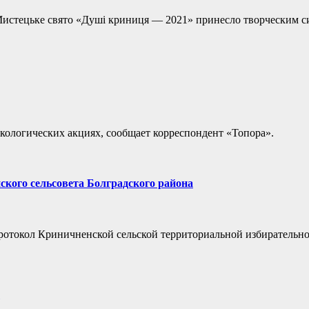
стецьке свято «Душі криниця — 2021» принесло творческим си
экологических акциях, сообщает корреспондент «Топора».
кого сельсовета Болградского района
ротокол Криничненской сельской территориальной избирательно