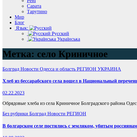
Рені
Сарата
Тарутино
Мир
Блог
Язык:
Русский
Українська
Метка:
село Криничное
Болград
Новости
Одесса и область
РЕГИОН
УКРАИНА
Хлеб из бессарабского села вошел в Национальный перечен
02.22.2023
Обрядовые хлеба из села Криничное Болградского района Оде
Без рубрики
Болград
Новости
РЕГИОН
В болгарском селе постились с земляком, убитым россияна