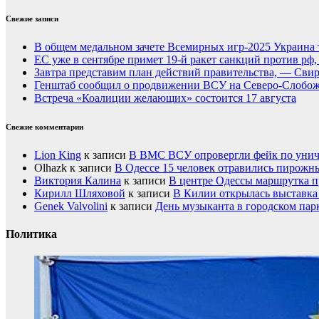
Свежие записи
В общем медальном зачете Всемирных игр-2025 Украина 
ЕС уже в сентябре примет 19-й ракет санкций против рф
Завтра представим план действий правительства, — Сви
Генштаб сообщил о продвижении ВСУ на Северо-Слобож
Встреча «Коалиции желающих» состоится 17 августа
Свежие комментарии
Lion King
к записи
В ВМС ВСУ опровергли фейк по унич
Olhazk
к записи
В Одессе 15 человек отравились пирожн
Виктория Калина
к записи
В центре Одессы маршрутка п
Кирилл Шляховой
к записи
В Килии открылась выставка 
Genek Valvolini
к записи
День музыканта в городском пар
Политика