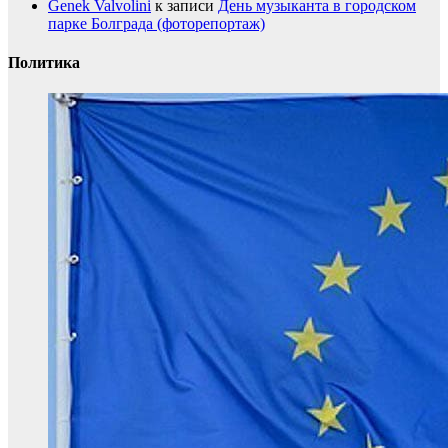
Genek Valvolini
к записи
День музыканта в городском
парке Болграда (фоторепортаж)
Политика