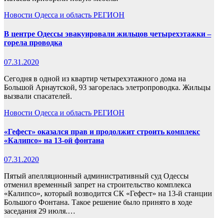
Новости
Одесса и область
РЕГИОН
В центре Одессы эвакуировали жильцов четырехэтажки –
горела проводка
07.31.2020
Сегодня в одной из квартир четырехэтажного дома на
Большой Арнаутской, 93 загорелась элетропроводка. Жильцы
вызвали спасателей.
Новости
Одесса и область
РЕГИОН
«Гефест» оказался прав и продолжит строить комплекс
«Калипсо» на 13-ой фонтана
07.31.2020
Пятый апелляционный административный суд Одессы
отменил временный запрет на строительство комплекса
«Калипсо», который возводится СК «Гефест» на 13-й станции
Большого Фонтана. Такое решение было принято в ходе
заседания 29 июля.…