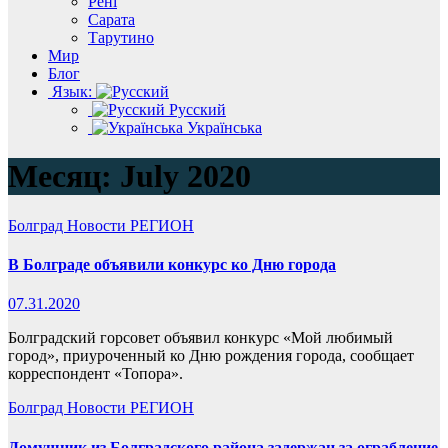
Рені
Сарата
Тарутино
Мир
Блог
Язык:
Русский
Українська
Месяц:
July 2020
Болград
Новости
РЕГИОН
В Болграде объявили конкурс ко Дню города
07.31.2020
Болградский горсовет объявил конкурс «Мой любимый
город», приуроченный ко Дню рождения города, сообщает
корреспондент «Топора».
Болград
Новости
РЕГИОН
Домушник из Болградского района задержан за ограбление