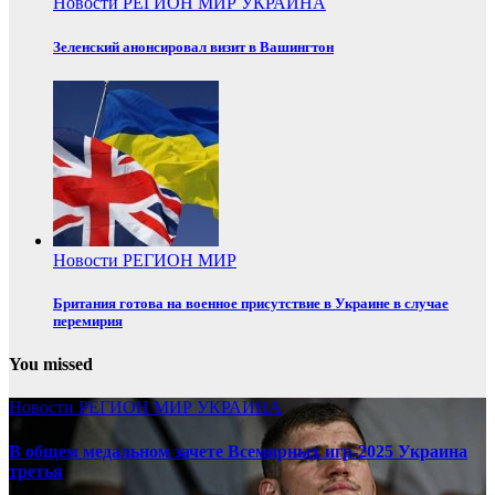
Новости
РЕГИОН
МИР
УКРАИНА
Зеленский анонсировал визит в Вашингтон
Новости
РЕГИОН
МИР
Британия готова на военное присутствие в Украине в случае
перемирия
You missed
Новости
РЕГИОН
МИР
УКРАИНА
В общем медальном зачете Всемирных игр-2025 Украина
третья