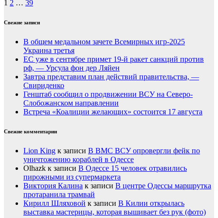
1
2
…
39
Свежие записи
В общем медальном зачете Всемирных игр-2025
Украина третья
ЕС уже в сентябре примет 19-й ракет санкций против
рф, — Урсула фон дер Ляйен
Завтра представим план действий правительства, —
Свириденко
Генштаб сообщил о продвижении ВСУ на Северо-
Слобожанском направлении
Встреча «Коалиции желающих» состоится 17 августа
Свежие комментарии
Lion King
к записи
В ВМС ВСУ опровергли фейк по
уничтожению кораблей в Одессе
Olhazk
к записи
В Одессе 15 человек отравились
пирожными из супермаркета
Виктория Калина
к записи
В центре Одессы маршрутка
протаранила трамвай
Кирилл Шляховой
к записи
В Килии открылась
выставка мастерицы, которая вышивает без рук (фото)