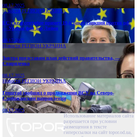
08.17.2025
Новости
РЕГИОН
УКРАИНА
ЕС уже в сентябре примет 19-й ракет санкций против рф,
— Урсула фон дер Ляйен
08.17.2025
Новости
РЕГИОН
УКРАИНА
Завтра представим план действий правительства, —
Свириденко
08.17.2025
Новости
РЕГИОН
УКРАИНА
Генштаб сообщил о продвижении ВСУ на Северо-
Слобожанском направлении
08.17.2025
Использование материалов сайта
разрешается при условии
размещения в тексте
гиперссылки на сайт topor.od.ua,