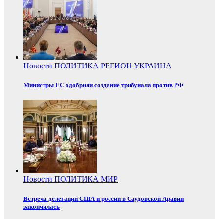
Новости
ПОЛИТИКА
РЕГИОН
УКРАИНА
Министры ЕС одобрили создание трибунала против РФ
Новости
ПОЛИТИКА
МИР
Встреча делегаций США и россии в Саудовской Аравии
закончилась