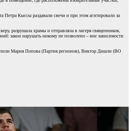
де в помещение, где расположены избирательные участки,
а Петра Кыссы раздавали свечи и при этом агитировали за
веру, разрушала храмы и отправляла в лагеря священников,
ений: закон нарушать никому не позволено – вне зависимости
ступили Мария Попова (Партия регионов), Виктор Дишли (ВО