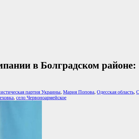
пании в Болградском районе:
истическая партия Украины
,
Мария Попова
,
Одесская область
,
О
еховка
,
село Червоноармейское