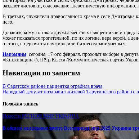
Во-вторых, на участках в сёлах Ореховка, Дмитровка, Червон
раздают листовки, содержащие клеветническую информацию, 
В-третьих, служители православного храма в селе Дмитровка 
него.
Добавим, кому-то такая дружба местных священников и предста
может показаться трогательной, по их логике, вера верой, а д
от того, в церкви ты служишь или бизнесом занимаешься.
Напомним
, сегодня, 17-ого февраля, проходят выборы в деп
«Батькивщина»), Пётр Кысса (Коммунистическая партия Украи
Навигация по записям
В Саратском районе пациентка ограбила врача
Народный депутат поздравил жителей Тарутинского района с 
Похожая запись
Новости
РЕГИОН
МИР
УКРАИНА
В общем медальном зачете Всемирных игр-2025 Украина тр