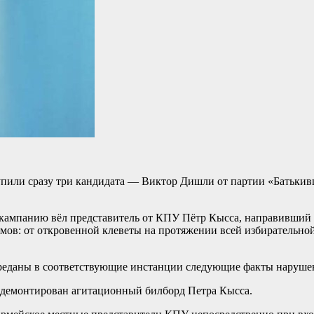
тупили сразу три кандидата — Виктор Дишли от партии «Батьки
 кампанию вёл представитель от КПУ Пётр Кысса, направивший п
в: от откровенной клеветы на протяжении всей избирательной
реданы в соответствующие инстанции следующие факты нарушен
л демонтирован агитационный билборд Петра Кысса.