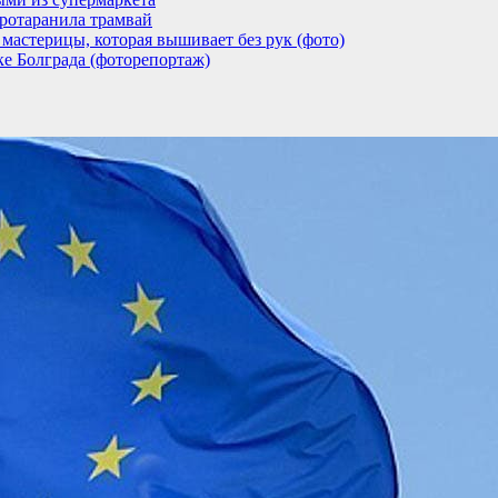
ротаранила трамвай
мастерицы, которая вышивает без рук (фото)
ке Болграда (фоторепортаж)