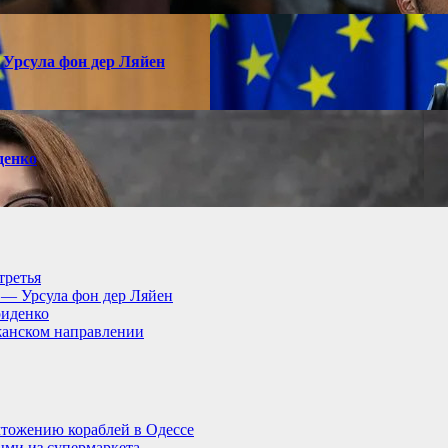
 Урсула фон дер Ляйен
денко
третья
, — Урсула фон дер Ляйен
риденко
анском направлении
тожению кораблей в Одессе
ыми из супермаркета