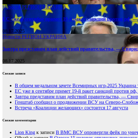
08.17.2025
Новости
РЕГИОН
УКРАИНА
ЕС уже в сентябре примет 19-й ракет санкций против рф, —
08.17.2025
Новости
РЕГИОН
УКРАИНА
Завтра представим план действий правительства, — Свири
08.17.2025
Свежие записи
В общем медальном зачете Всемирных игр-2025 Украина 
ЕС уже в сентябре примет 19-й ракет санкций против рф
Завтра представим план действий правительства, — Сви
Генштаб сообщил о продвижении ВСУ на Северо-Слобож
Встреча «Коалиции желающих» состоится 17 августа
Свежие комментарии
Lion King
к записи
В ВМС ВСУ опровергли фейк по унич
Olhazk
к записи
В Одессе 15 человек отравились пирожн