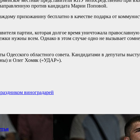
оармейское местные представители КПУ непосредственно при вхо
направленную против кандидата Марии Поповой.
каждому прихожанину бесплатно в качестве подарка от коммунист
вителя партии, которая долгое время уничтожала православную 
енежки нужны всем. Однако в этом случае одно не вызывает сомн
утаты Одесского областного совета. Кандидатами в депутаты вы
ны) и Олег Хомяк («УДАР»).
праздником виноградарей
етья