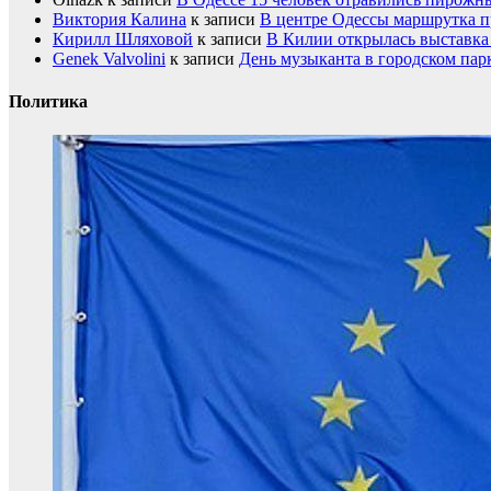
Виктория Калина
к записи
В центре Одессы маршрутка п
Кирилл Шляховой
к записи
В Килии открылась выставка 
Genek Valvolini
к записи
День музыканта в городском пар
Политика