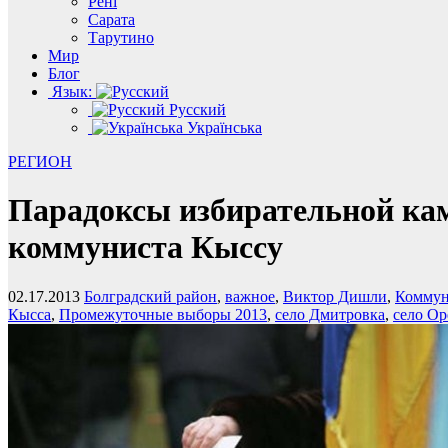
Рені
Сарата
Тарутино
Мир
Блог
Язык:
Русский
Українська
РЕГИОН
Парадоксы избирательной кам
коммуниста Кыссу
02.17.2013
Болградский район
,
важное
,
Виктор Дишли
,
Коммун
Кысса
,
Промежуточные выборы 2013
,
село Дмитровка
,
село Ор