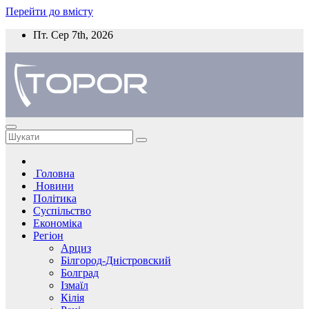
Перейти до вмісту
Пт. Сер 7th, 2026
Головна
Новини
Політика
Суспільство
Економіка
Регіон
Арциз
Білгород-Дністровский
Болград
Ізмаїл
Кілія