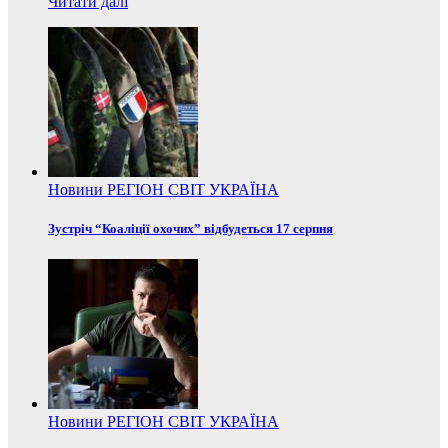
Читати далі
Новини
РЕГІОН
СВІТ
УКРАЇНА
Зустріч “Коаліції охочих” відбудеться 17 серпня
Новини
РЕГІОН
СВІТ
УКРАЇНА