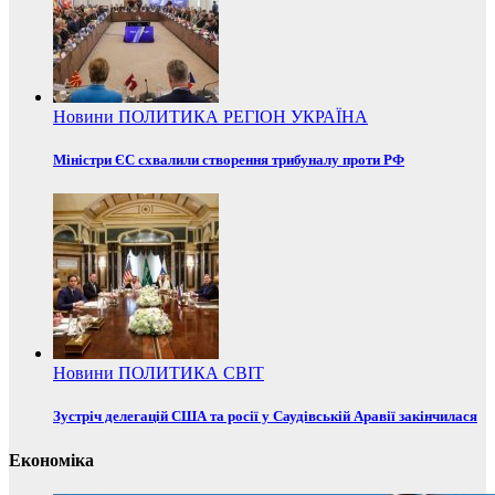
Новини
ПОЛИТИКА
РЕГІОН
УКРАЇНА
Міністри ЄС схвалили створення трибуналу проти РФ
Новини
ПОЛИТИКА
СВІТ
Зустріч делегацій США та росії у Саудівській Аравії закінчилася
Економіка