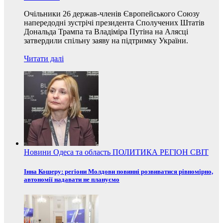
Очільники 26 держав-членів Європейського Союзу
напередодні зустрічі президента Сполучених Штатів
Дональда Трампа та Владіміра Путіна на Алясці
затвердили спільну заяву на підтримку України.
Читати далі
Новини
Одеса та область
ПОЛИТИКА
РЕГІОН
СВІТ
Інна Кошеру: регіони Молдови повинні розвиватися рівномірно,
автономії надавати не плануємо