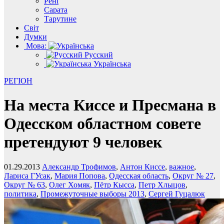
Рені
Сарата
Тарутине
Світ
Думки
Мова:
Русский
Українська
РЕГІОН
На места Киссе и Пресмана в
Одесском областном совете
претендуют 9 человек
01.29.2013
Александр Трофимов
,
Антон Киссе
,
важное
,
Лариса ГУсак
,
Мария Попова
,
Одесская область
,
Округ № 27
,
Округ № 63
,
Олег Хомяк
,
Пётр Кысса
,
Петр Хлыцов
,
политика
,
Промежуточные выборы 2013
,
Сергей Гуцалюк