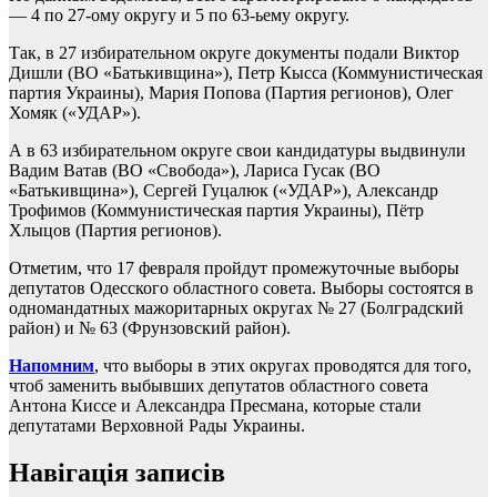
— 4 по 27-ому округу и 5 по 63-ьему округу.
Так, в 27 избирательном округе документы подали Виктор
Дишли (ВО «Батькивщина»), Петр Кысса (Коммунистическая
партия Украины), Мария Попова (Партия регионов), Олег
Хомяк («УДАР»).
А в 63 избирательном округе свои кандидатуры выдвинули
Вадим Ватав (ВО «Свобода»), Лариса Гусак (ВО
«Батькивщина»), Сергей Гуцалюк («УДАР»), Александр
Трофимов (Коммунистическая партия Украины), Пётр
Хлыцов (Партия регионов).
Отметим, что 17 февраля пройдут промежуточные выборы
депутатов Одесского областного совета. Выборы состоятся в
одномандатных мажоритарных округах № 27 (Болградский
район) и № 63 (Фрунзовский район).
Напомним
, что выборы в этих округах проводятся для того,
чтоб заменить выбывших депутатов областного совета
Антона Киссе и Александра Пресмана, которые стали
депутатами Верховной Рады Украины.
Навігація записів