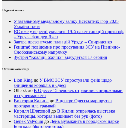
Недавні записи
У загальному медальному заліку Всесвітніх ігор-2025
Україна третя
ЄС вже у вересні ухвалить 19-й ракет санкцій проти рф,
– Урсула фон дер Ляєн
Завтра презентуємо план дій Уряду, – Свириденко
Генштаб повідомив про просування ЗСУ на Північно-
Слобожанському напрямку
Зустріч “Коаліції охочих” відбудеться 17 серпня
Останні коментарі
Lion King
до
У ВМС ЗСУ спростували фейк щодо
знищення кораблів в Одесі
Olhazk
до
В Одессе 15 человек отравились пирожными
из супермаркета
Виктория Калина
до
В центре Одессы маршрутка
протаранила трамвай
Кирилл Шляховой
до
В Килии открылась выставка
мастерицы, которая вышивает без рук (фото)
Genek Valvolini
до
День музыканта в городском парке
Болграда (фоторепортаж)