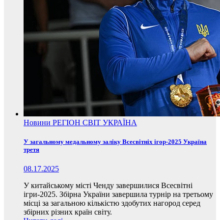
Новини
РЕГІОН
СВІТ
УКРАЇНА
У загальному медальному заліку Всесвітніх ігор-2025 Україна
третя
08.17.2025
У китайському місті Ченду завершилися Всесвітні
ігри-2025. Збірна України завершила турнір на третьому
місці за загальною кількістю здобутих нагород серед
збірних різних країн світу.