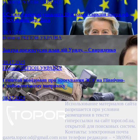
Новини
РЕГІОН
УКРАЇНА
ЄС вже у вересні ухвалить 19-й ракет санкцій проти рф, –
Урсула фон дер Ляєн
08.17.2025
Новини
РЕГІОН
УКРАЇНА
Завтра презентуємо план дій Уряду, – Свириденко
08.17.2025
Новини
РЕГІОН
УКРАЇНА
Генштаб повідомив про просування ЗСУ на Північно-
Слобожанському напрямку
08.17.2025
Использование материалов сайта
разрешается при условии
размещения в тексте
гиперссылки на сайт topor.od.ua,
открытой для поисковых систем.
Контакты: электронная почта
gazeta.topor.od@gmail.com
или телефон редакции – +38(096)