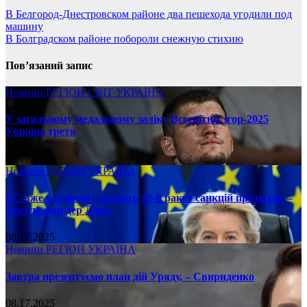
В Белгород-Днестровском районе два пешехода угодили под
машину
В Болградском районе побороли снежную стихию
Пов’язаний запис
Новини
РЕГІОН
СВІТ
УКРАЇНА
У загальному медальному заліку Всесвітніх ігор-2025
Україна третя
08.17.2025
Новини
РЕГІОН
УКРАЇНА
ЄС вже у вересні ухвалить 19-й ракет санкцій проти рф, –
Урсула фон дер Ляєн
08.17.2025
Новини
РЕГІОН
УКРАЇНА
Завтра презентуємо план дій Уряду, – Свириденко
08.17.2025