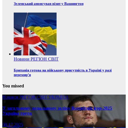
Зеленський анонсував візит у Вашингтон
Новини
РЕГІОН
СВІТ
Британія готова на військову присутність в Україні у разі
перемир’я
You missed
Новини
РЕГІОН
СВІТ
УКРАЇНА
У загальному медальному заліку Всесвітніх ігор-2025
Україна третя
08.17.2025