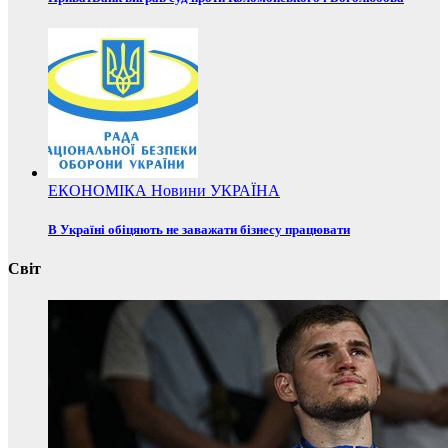
ЕКОНОМІКА
Новини
УКРАЇНА
В Україні обіцяють не заважати бізнесу працювати
Світ