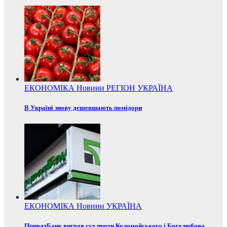
ЕКОНОМІКА
Новини
РЕГІОН
УКРАЇНА
В Україні знову дешевшають помідори
ЕКОНОМІКА
Новини
УКРАЇНА
ПриватБанк виграв суд проти Коломойського і Боголюбова