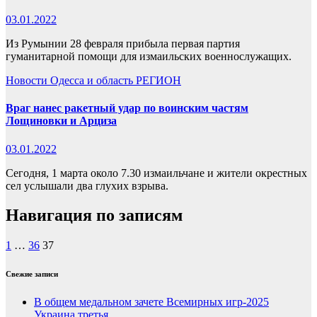
03.01.2022
Из Румынии 28 февраля прибыла первая партия
гуманитарной помощи для измаильских военнослужащих.
Новости
Одесса и область
РЕГИОН
Враг нанес ракетный удар по воинским частям
Лощиновки и Арциза
03.01.2022
Сегодня, 1 марта около 7.30 измаильчане и жители окрестных
сел услышали два глухих взрыва.
Навигация по записям
1
…
36
37
Свежие записи
В общем медальном зачете Всемирных игр-2025
Украина третья