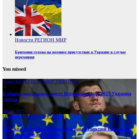
Новости
РЕГИОН
МИР
Британия готова на военное присутствие в Украине в случае
перемирия
You missed
Новости
РЕГИОН
МИР
УКРАИНА
В общем медальном зачете Всемирных игр-2025 Украина
третья
08.17.2025
Новости
РЕГИОН
УКРАИНА
ЕС уже в сентябре примет 19-й ракет санкций против рф,
— Урсула фон дер Ляйен