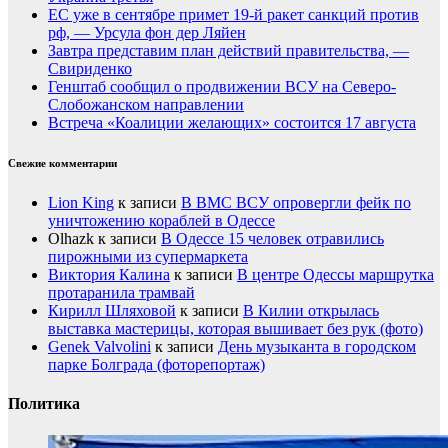
ЕС уже в сентябре примет 19-й ракет санкций против
рф, — Урсула фон дер Ляйен
Завтра представим план действий правительства, —
Свириденко
Генштаб сообщил о продвижении ВСУ на Северо-
Слобожанском направлении
Встреча «Коалиции желающих» состоится 17 августа
Свежие комментарии
Lion King
к записи
В ВМС ВСУ опровергли фейк по
уничтожению кораблей в Одессе
Olhazk
к записи
В Одессе 15 человек отравились
пирожными из супермаркета
Виктория Калина
к записи
В центре Одессы маршрутка
протаранила трамвай
Кирилл Шляховой
к записи
В Килии открылась
выставка мастерицы, которая вышивает без рук (фото)
Genek Valvolini
к записи
День музыканта в городском
парке Болграда (фоторепортаж)
Политика