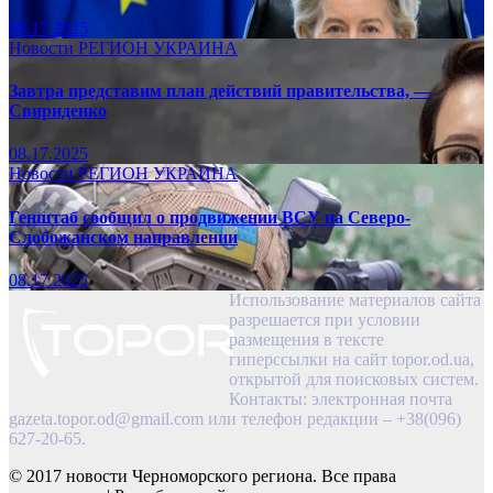
08.17.2025
Новости
РЕГИОН
УКРАИНА
Завтра представим план действий правительства, —
Свириденко
08.17.2025
Новости
РЕГИОН
УКРАИНА
Генштаб сообщил о продвижении ВСУ на Северо-
Слобожанском направлении
08.17.2025
Использование материалов сайта
разрешается при условии
размещения в тексте
гиперссылки на сайт topor.od.ua,
открытой для поисковых систем.
Контакты: электронная почта
gazeta.topor.od@gmail.com
или телефон редакции – +38(096)
627-20-65.
© 2017 новости Черноморского региона. Все права