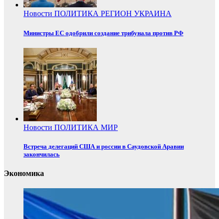
Новости
ПОЛИТИКА
РЕГИОН
УКРАИНА
Министры ЕС одобрили создание трибунала против РФ
Новости
ПОЛИТИКА
МИР
Встреча делегаций США и россии в Саудовской Аравии
закончилась
Экономика