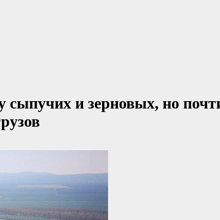
 сыпучих и зерновых, но почт
рузов