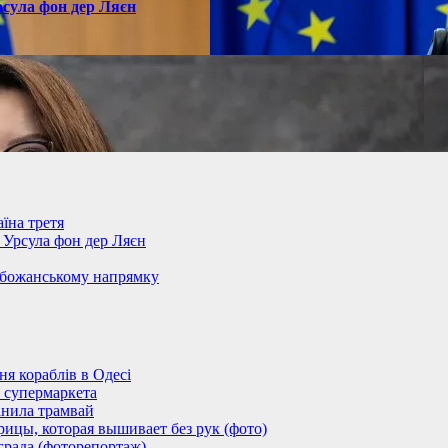
рсула фон дер Ляєн
їна третя
– Урсула фон дер Ляєн
обожанському напрямку
 кораблів в Одесі
 супермаркета
анила трамвай
ицы, которая вышивает без рук (фото)
града (фоторепортаж)