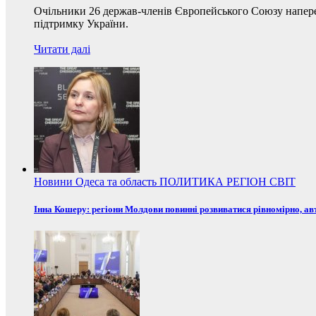
Очільники 26 держав-членів Європейського Союзу наперед
підтримку України.
Читати далі
Новини
Одеса та область
ПОЛИТИКА
РЕГІОН
СВІТ
Інна Кошеру: регіони Молдови повинні розвиватися рівномірно, ав