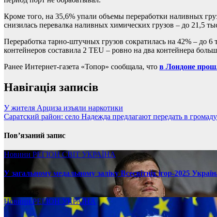
Кроме того, на 35,6% упали объемы переработки наливных грузов
снизилась перевалка наливных химических грузов – до 21,5 тыс
Переработка тарно-штучных грузов сократилась на 42% – до 6 
контейнеров составила 2 TEU – ровно на два контейнера больше
Ранее Интернет-газета «Топор» сообщала, что
в Лондоне прош
Навігація записів
У жителя Арциза изъяли наркотики
Саратский район: село Надежда предлагают передать в громад
Пов’язаний запис
Новини
РЕГІОН
СВІТ
УКРАЇНА
У загальному медальному заліку Всесвітніх ігор-2025 Україн
08.17.2025
Новини
РЕГІОН
УКРАЇНА