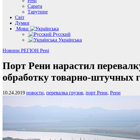
Рені
Сарата
Тарутине
Світ
Думки
Мова:
Русский
Українська
Новини
РЕГІОН
Рені
Порт Рени нарастил перевалку
обработку товарно-штучных г
10.24.2019
новости
,
перевалка грузов
,
порт Рени
,
Рени