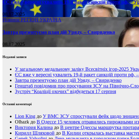
ЄС вже у вересні ухвалить 19-й ракет санкцій проти рф, – У
08.17.2025
Новини
РЕГІОН
УКРАЇНА
Завтра презентуємо план дій Уряду, – Свириденко
08.17.2025
Недавні записи
У загальному медальному заліку Всесвітніх ігор-2025 Укра
ЄС вже у вересні ухвалить 19-й ракет санкцій проти рф, 
Завтра презентуємо план дій Уряду, – Свириденко
Генштаб повідомив про просування ЗСУ на Північно-Сл
Зустріч “Коаліції охочих” відбудеться 17 серпня
Останні коментарі
Lion King
до
У ВМС ЗСУ спростували фейк щодо знищення
Olhazk
до
В Одессе 15 человек отравились пирожными из
Виктория Калина
до
В центре Одессы маршрутка протар
Кирилл Шляховой
до
В Килии открылась выставка мастер
Genek Valvolini
до
День музыканта в городском парке Бол