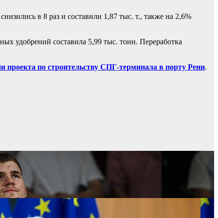
изились в 8 раз и составили 1,87 тыс. т., также на 2,6%
ных удобрений составила 5,99 тыс. тонн. Переработка
и проекта по строительству СПГ-терминала в порту Рени
.