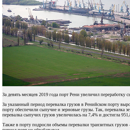
За девять месяцев 2019 года порт Рени увеличил переработку 
За указанный период перевалка грузов в Ренийском порту выро
порту обеспечили сыпучие и зерновые грузы. Так, перевалка зер
перевалка сыпучих грузов увеличилась на 7,4% и достигла 951,8
Также в порту подросли объемы перевалки транзитных грузов – д
период порт не обрабатывал.