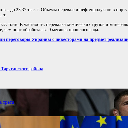
 – до 23,37 тыс. т. Объемы перевалки нефтепродуктов в порту сн
. т.
тыс. тонн. В частности, перевалка химических грузов и минераль
, чем порт обработал за 9 месяцев прошлого года.
ли переговоры Украины с инвесторами на предмет реализаци
у Тарутинского района
а третя