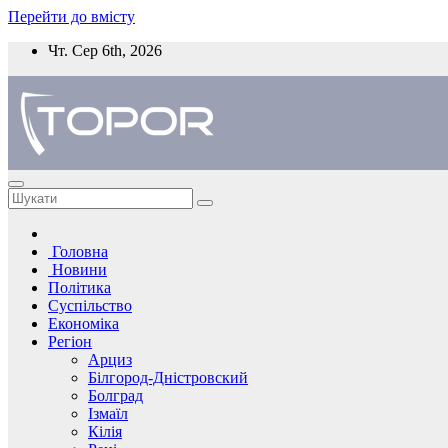
Перейти до вмісту
Чт. Сер 6th, 2026
Головна
Новини
Політика
Суспільство
Економіка
Регіон
Арциз
Білгород-Дністровский
Болград
Ізмаїл
Кілія