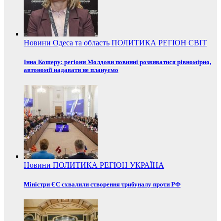
Новини
Одеса та область
ПОЛИТИКА
РЕГІОН
СВІТ
Інна Кошеру: регіони Молдови повинні розвиватися рівномірно,
автономії надавати не плануємо
Новини
ПОЛИТИКА
РЕГІОН
УКРАЇНА
Міністри ЄС схвалили створення трибуналу проти РФ