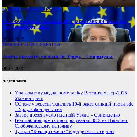
08.17.2025
Новини
РЕГІОН
УКРАЇНА
ЄС вже у вересні ухвалить 19-й ракет санкцій проти рф, –
Урсула фон дер Ляєн
08.17.2025
Новини
РЕГІОН
УКРАЇНА
Завтра презентуємо план дій Уряду, – Свириденко
08.17.2025
Недавні записи
У загальному медальному заліку Всесвітніх ігор-2025
Україна третя
ЄС вже у вересні ухвалить 19-й ракет санкцій проти рф,
– Урсула фон дер Ляєн
Завтра презентуємо план дій Уряду, – Свириденко
Генштаб повідомив про просування ЗСУ на Північно-
Слобожанському напрямку
Зустріч “Коаліції охочих” відбудеться 17 серпня