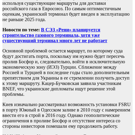
используя существующие маршруты для доставки
российского газа в Евросоюз. По самым оптимистичным
оценкам, украинский терминал будет введен в эксплуатацию
не раньше 2025 года.
Новости по теме:
В СЭЗ «Рени» планируется
строительство газового терминала, хотя уже
существующий терминал много лет не работает
Основной проблемой остается маршрут, по которому суда
будут достигать порта, поскольку им нужно будет пересечь
пролив Босфор и, следовательно, войти в исключительную
экономическую зону (ИЭЗ) Турции. Сближение между
Россией и Турцией в последние годы стало дополнительным
препятствием для Украины в ее стремлении получить доступ
к этому маршруту. Кацер-Бучковская заявила участникам
BNEF, что украинские дипломаты ищут решение этой
проблемы.
Киев изначально рассматривал возможность установки FSRU
в порту Южный в Одесском заливе в 2010 году с намерением
ввести его в строй в 2016 году. Однако геополитические
ограничения в проливе Босфор и отсутствие интереса со
стороны инвесторов помешали ему продолжить работу.