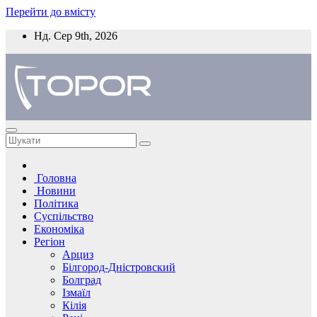
Перейти до вмісту
Нд. Сер 9th, 2026
Головна
Новини
Політика
Суспільство
Економіка
Регіон
Арциз
Білгород-Дністровский
Болград
Ізмаїл
Кілія