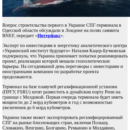
Вопрос строительства первого в Украине СПГ-терминала в
Одесской области обсуждали в Лондоне на полях саммита
BNEF, передает «
Интерфакс
».
Эксперт по инвестициям в энергетику аналитического центра
«Украинский институт будущего» Наталия Кацер-Бучковская
подчеркнула, что Украина принимает попытки реанимировать
проект, реализации которой мешали геополитические
барьеры. На сегодняшний день переговоры с инвесторами и
иностранными компании по разработке проекта
продолжаются.
Терминал на базе плавучей регазификационной установи
(ПРГУ, FSRU) хотят разместить в дунайском порту Рени на
границе с Молдовой. Первая очередь терминала будет иметь
мощности до 2 млрд кубометров в год с возможностью
увеличения до 6 млрд кубометров.
Украина также может экспортировать регазифицированный
СПГ на рынки близлежащих стран, включая Польшу,
Словакию, Венгрию, Болгарию, Румынию и Молдавию,