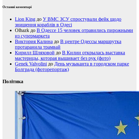
Останні коментарі
Lion King
до
У ВМС ЗСУ спростували фейк щодо
знищення кораблів в Одесі
Olhazk
до
В Одессе 15 человек отравились пирожными
из супермаркета
Виктория Калина
до
В центре Одессы маршрутка
протаранила трамвай
Кирилл Шляховой
до
В Килии открылась выставка
мастерицы, которая вышивает без рук (фото)
Genek Valvolini
до
День музыканта в городском парке
Болграда (фоторепортаж)
Політика