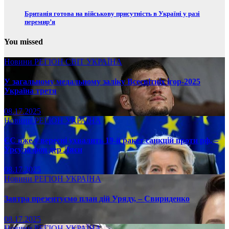
Британія готова на військову присутність в Україні у разі
перемир’я
You missed
Новини
РЕГІОН
СВІТ
УКРАЇНА
У загальному медальному заліку Всесвітніх ігор-2025
Україна третя
08.17.2025
Новини
РЕГІОН
УКРАЇНА
ЄС вже у вересні ухвалить 19-й ракет санкцій проти рф, –
Урсула фон дер Ляєн
08.17.2025
Новини
РЕГІОН
УКРАЇНА
Завтра презентуємо план дій Уряду, – Свириденко
08.17.2025
Новини
РЕГІОН
УКРАЇНА