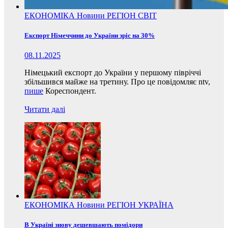
ЕКОНОМІКА
Новини
РЕГІОН
СВІТ
Експорт Німеччини до України зріс на 30%
08.11.2025
Німецький експорт до України у першому півріччі
збільшився майже на третину. Про це повідомляє ntv,
пише
Кореспондент.
Читати далі
ЕКОНОМІКА
Новини
РЕГІОН
УКРАЇНА
В Україні знову дешевшають помідори