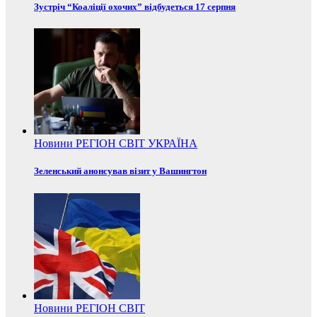
Зустріч “Коаліції охочих” відбудеться 17 серпня
Новини
РЕГІОН
СВІТ
УКРАЇНА
Зеленський анонсував візит у Вашингтон
Новини
РЕГІОН
СВІТ