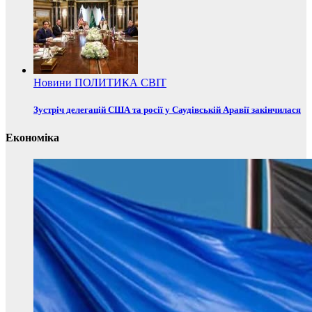
Новини
ПОЛИТИКА
СВІТ
Зустріч делегацій США та росії у Саудівській Аравії закінчилася
Економіка