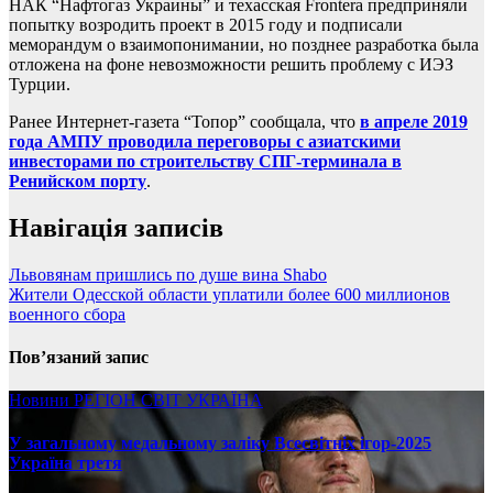
НАК “Нафтогаз Украины” и техасская Frontera предприняли
попытку возродить проект в 2015 году и подписали
меморандум о взаимопонимании, но позднее разработка была
отложена на фоне невозможности решить проблему с ИЭЗ
Турции.
Ранее Интернет-газета “Топор” сообщала, что
в апреле 2019
года АМПУ проводила переговоры с азиатскими
инвесторами по строительству СПГ-терминала в
Ренийском порту
.
Навігація записів
Львовянам пришлись по душе вина Shabo
Жители Одесской области уплатили более 600 миллионов
военного сбора
Пов’язаний запис
Новини
РЕГІОН
СВІТ
УКРАЇНА
У загальному медальному заліку Всесвітніх ігор-2025
Україна третя