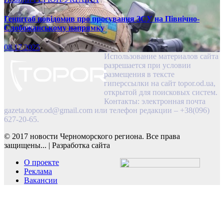
Генштаб повідомив про просування ЗСУ на Північно-
Слобожанському напрямку
08.17.2025
Использование материалов сайта
разрешается при условии
размещения в тексте
гиперссылки на сайт topor.od.ua,
открытой для поисковых систем.
Контакты: электронная почта
gazeta.topor.od@gmail.com
или телефон редакции – +38(096)
627-20-65.
© 2017 новости Черноморского региона. Все права
защищены...
|
Разработка сайта
О проекте
Реклама
Вакансии