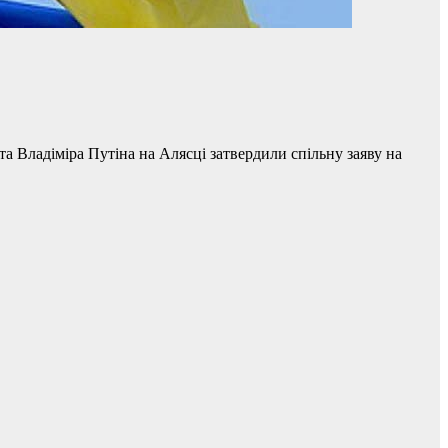
 Владіміра Путіна на Алясці затвердили спільну заяву на