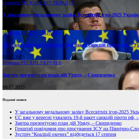
Новини
РЕГІОН
СВІТ
УКРАЇНА
У загальному медальному заліку Всесвітніх ігор-2025 Україн
08.17.2025
Новини
РЕГІОН
УКРАЇНА
ЄС вже у вересні ухвалить 19-й ракет санкцій проти рф, – У
08.17.2025
Новини
РЕГІОН
УКРАЇНА
Завтра презентуємо план дій Уряду, – Свириденко
08.17.2025
Недавні записи
У загальному медальному заліку Всесвітніх ігор-2025 Укра
ЄС вже у вересні ухвалить 19-й ракет санкцій проти рф, 
Завтра презентуємо план дій Уряду, – Свириденко
Генштаб повідомив про просування ЗСУ на Північно-Сл
Зустріч “Коаліції охочих” відбудеться 17 серпня