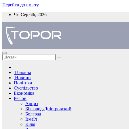
Перейти до вмісту
Чт. Сер 6th, 2026
Головна
Новини
Політика
Суспільство
Економіка
Регіон
Арциз
Білгород-Дністровский
Болград
Ізмаїл
Кілія