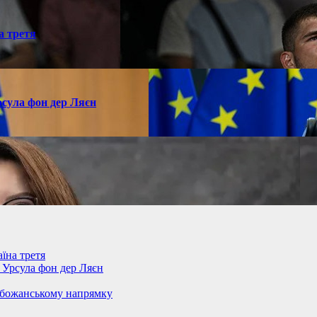
а третя
рсула фон дер Ляєн
їна третя
– Урсула фон дер Ляєн
обожанському напрямку