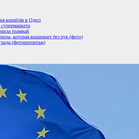
 кораблів в Одесі
 супермаркета
анила трамвай
ицы, которая вышивает без рук (фото)
града (фоторепортаж)