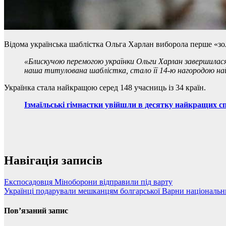
Відома українська шаблістка Ольга Харлан виборола перше «зол
«Блискучою перемогою українки Ольги Харлан завершилася 
наша титулована шаблістка, стало її 14-ю нагородою найв
Українка стала найкращою серед 148 учасниць із 34 країн.
Ізмаїльські гімнастки увійшли в десятку найкращих с
Навігація записів
Експосадовця Міноборони відправили під варту
Українці подарували мешканцям болгарської Варни національн
Пов’язаний запис