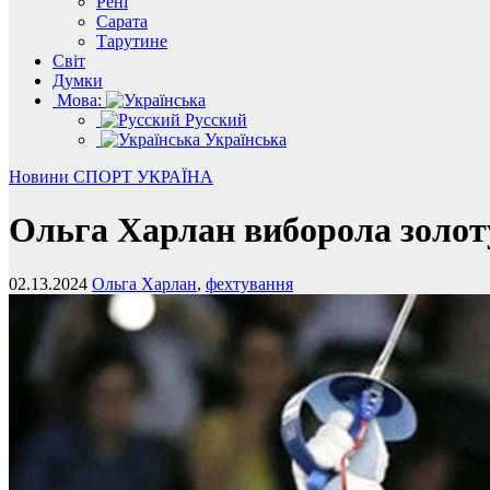
Рені
Сарата
Тарутине
Світ
Думки
Мова:
Русский
Українська
Новини
СПОРТ
УКРАЇНА
Ольга Харлан виборола золоту
02.13.2024
Ольга Харлан
,
фехтування