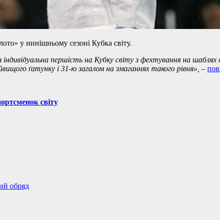
ото» у нинішньому сезоні Кубка світу.
індивідуальна першість на Кубку світу з фехтування на шаблях с
ищого ґатунку і 31-ю загалом на змаганнях такого рівня»,
–
пов
портсменок світу
ий обряд