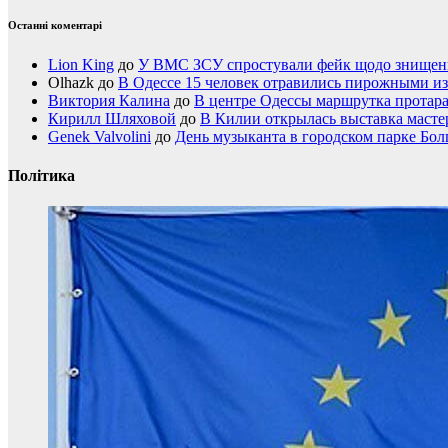
Останні коментарі
Lion King
до
У ВМС ЗСУ спростували фейк щодо знищення
Olhazk
до
В Одессе 15 человек отравились пирожными из
Виктория Калина
до
В центре Одессы маршрутка протар
Кирилл Шляховой
до
В Килии открылась выставка мастер
Genek Valvolini
до
День музыканта в городском парке Бол
Політика