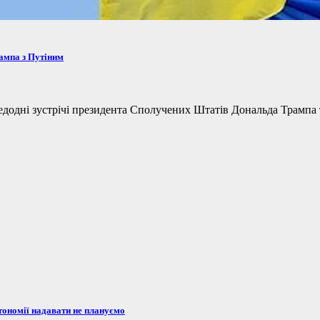
рампа з Путіним
одні зустрічі президента Сполучених Штатів Дональда Трампа та
тономії надавати не плануємо