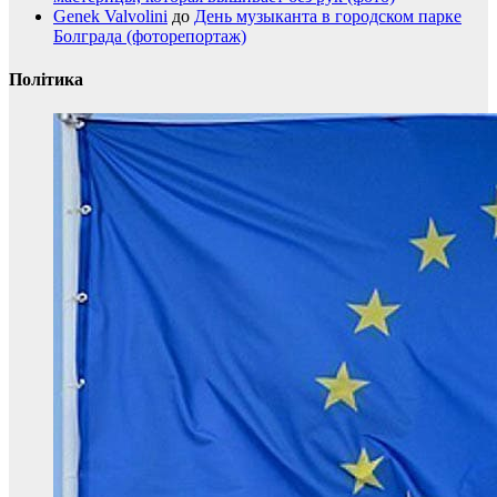
Genek Valvolini
до
День музыканта в городском парке
Болграда (фоторепортаж)
Політика