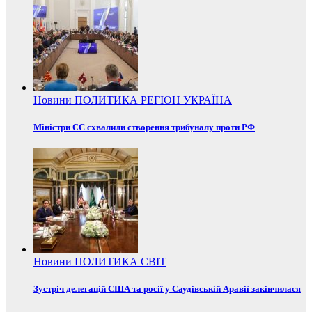
Новини
ПОЛИТИКА
РЕГІОН
УКРАЇНА
Міністри ЄС схвалили створення трибуналу проти РФ
Новини
ПОЛИТИКА
СВІТ
Зустріч делегацій США та росії у Саудівській Аравії закінчилася