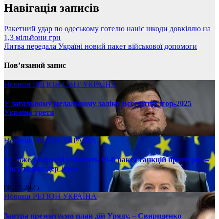
Навігація записів
Ракетний удар по одеському готелю наніс шкоди довкіллю на
1,3 мільйони грн
Литва передала Україні новий пакет військової допомоги
Пов’язаний запис
Новини
РЕГІОН
СВІТ
УКРАЇНА
У загальному медальному заліку Всесвітніх ігор-2025
Україна третя
08.17.2025
Новини
РЕГІОН
УКРАЇНА
ЄС вже у вересні ухвалить 19-й ракет санкцій проти рф, –
Урсула фон дер Ляєн
08.17.2025
Новини
РЕГІОН
УКРАЇНА
Завтра презентуємо план дій Уряду, – Свириденко