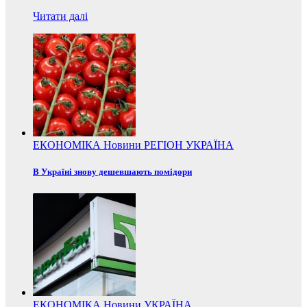
Читати далі
ЕКОНОМІКА
Новини
РЕГІОН
УКРАЇНА
В Україні знову дешевшають помідори
ЕКОНОМІКА
Новини
УКРАЇНА