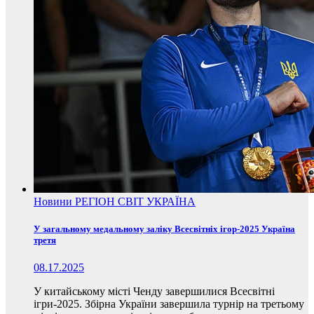
Новини
РЕГІОН
СВІТ
УКРАЇНА
У загальному медальному заліку Всесвітніх ігор-2025 Україна
третя
08.17.2025
У китайському місті Ченду завершилися Всесвітні
ігри-2025. Збірна України завершила турнір на третьому