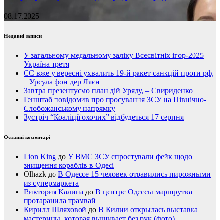
08.17.2025
Недавні записи
У загальному медальному заліку Всесвітніх ігор-2025
Україна третя
ЄС вже у вересні ухвалить 19-й ракет санкцій проти рф,
– Урсула фон дер Ляєн
Завтра презентуємо план дій Уряду, – Свириденко
Генштаб повідомив про просування ЗСУ на Північно-
Слобожанському напрямку
Зустріч “Коаліції охочих” відбудеться 17 серпня
Останні коментарі
Lion King
до
У ВМС ЗСУ спростували фейк щодо
знищення кораблів в Одесі
Olhazk
до
В Одессе 15 человек отравились пирожными
из супермаркета
Виктория Калина
до
В центре Одессы маршрутка
протаранила трамвай
Кирилл Шляховой
до
В Килии открылась выставка
мастерицы, которая вышивает без рук (фото)