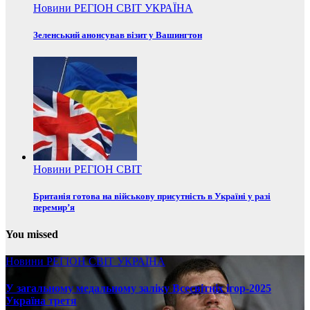
Новини
РЕГІОН
СВІТ
УКРАЇНА
Зеленський анонсував візит у Вашингтон
Новини
РЕГІОН
СВІТ
Британія готова на військову присутність в Україні у разі
перемир’я
You missed
Новини
РЕГІОН
СВІТ
УКРАЇНА
У загальному медальному заліку Всесвітніх ігор-2025
Україна третя