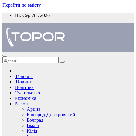
Перейти до вмісту
Пт. Сер 7th, 2026
Головна
Новини
Політика
Суспільство
Економіка
Регіон
Арциз
Білгород-Дністровский
Болград
Ізмаїл
Кілія