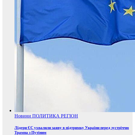
Новини
ПОЛИТИКА
РЕГІОН
Лідери ЄС ухвалили заяву в підтримку України перед зустріччю
Трампа з Путіним