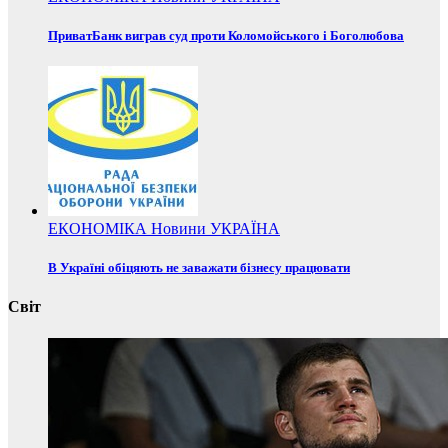
ПриватБанк виграв суд проти Коломойського і Боголюбова
ЕКОНОМІКА
Новини
УКРАЇНА
В Україні обіцяють не заважати бізнесу працювати
Світ