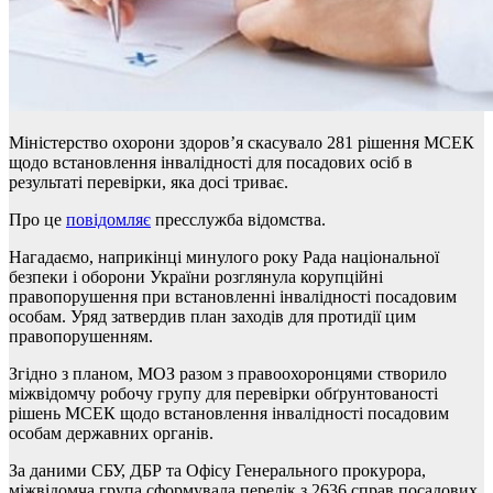
Міністерство охорони здоров’я скасувало 281 рішення МСЕК
щодо встановлення інвалідності для посадових осіб в
результаті перевірки, яка досі триває.
Про це
повідомляє
пресслужба відомства.
Нагадаємо, наприкінці минулого року Рада національної
безпеки і оборони України розглянула корупційні
правопорушення при встановленні інвалідності посадовим
особам. Уряд затвердив план заходів для протидії цим
правопорушенням.
Згідно з планом, МОЗ разом з правоохоронцями створило
міжвідомчу робочу групу для перевірки обґрунтованості
рішень МСЕК щодо встановлення інвалідності посадовим
особам державних органів.
За даними СБУ, ДБР та Офісу Генерального прокурора,
міжвідомча група сформувала перелік з 2636 справ посадових