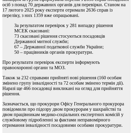
осіб з понад 70 державних органів для перевірки. Станом на
17 лютого 2025 року експерти отримали 2636 справ із
переліку, з них 1359 вже опрацьовані.
За результатом перевірок у 281 випадку рішення
МСЕК скасовані:
73 скасовані рішення стосуються посадовців
Державної митної служби;
67 – Державної податкової служби України;
50 – працівників органів прокуратури.
Про результати перевірок експерти інформують
правоохоронні органи та МОЗ.
Також за 232 справами прийняті нові рішення (160 особам
змінено групу інвалідності та 72 особам змінено термін дії).
Наразі ще 466 посадовці викликані на огляд для прийняття
рішення.
Зазначається, що прокурори Офісу Генерального прокурора
повідомили про підозру двом прокурорам у шахрайстві та
двом працівникам медико-соціальних експертних комісій у
службовому підробленні за фактами неправомірного
отримання інвалідності посадовими особами прокуратури.