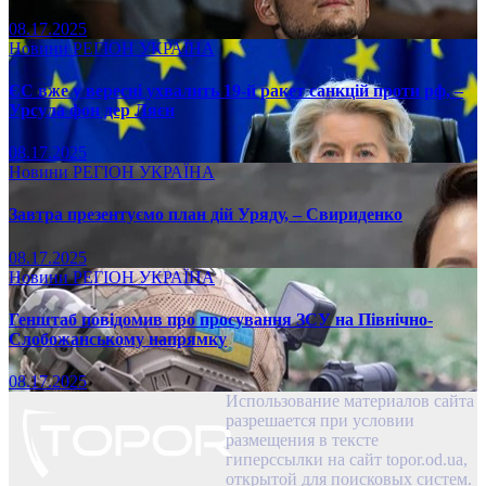
08.17.2025
Новини
РЕГІОН
УКРАЇНА
ЄС вже у вересні ухвалить 19-й ракет санкцій проти рф, –
Урсула фон дер Ляєн
08.17.2025
Новини
РЕГІОН
УКРАЇНА
Завтра презентуємо план дій Уряду, – Свириденко
08.17.2025
Новини
РЕГІОН
УКРАЇНА
Генштаб повідомив про просування ЗСУ на Північно-
Слобожанському напрямку
08.17.2025
Использование материалов сайта
разрешается при условии
размещения в тексте
гиперссылки на сайт topor.od.ua,
открытой для поисковых систем.