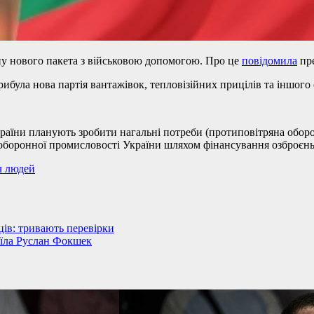
їну нового пакета з військовою допомогою. Про це
повідомила
пре
ибула нова партія вантажівок, тепловізійних прицілів та іншого
раїни планують зробити нагальні потреби (протиповітряна оборо
оборонної промисловості України шляхом фінансування озброєнь,
яч людей
ів: тривають перевірки
аїла Руслан Фокшек