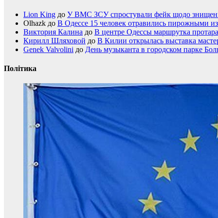
Lion King
до
У ВМС ЗСУ спростували фейк щодо знищення
Olhazk
до
В Одессе 15 человек отравились пирожными из
Виктория Калина
до
В центре Одессы маршрутка протар
Кирилл Шляховой
до
В Килии открылась выставка мастер
Genek Valvolini
до
День музыканта в городском парке Бол
Політика