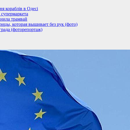
 кораблів в Одесі
 супермаркета
анила трамвай
ицы, которая вышивает без рук (фото)
града (фоторепортаж)