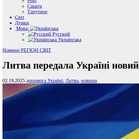
Рені
Сарата
Тарутине
Світ
Думки
Мова:
Русский
Українська
Новини
РЕГІОН
СВІТ
Литва передала Україні новий
02.19.2025
допомога Україні
,
Литва
,
новини