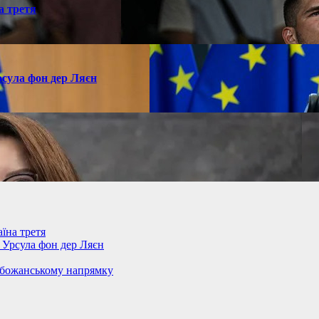
а третя
рсула фон дер Ляєн
їна третя
– Урсула фон дер Ляєн
обожанському напрямку