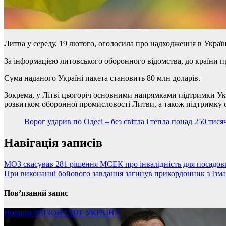
Литва у середу, 19 лютого, оголосила про надходження в Укра
За інформацією литовського оборонного відомства, до країни пр
Сума наданого Україні пакета становить 80 млн доларів.
Зокрема, у Літві цьогоріч основними напрямками підтримки Ук
розвитком оборонної промисловості Литви, а також підтримку 
Ворог ударив по Одесі – без світла і тепла понад 250 тис
Навігація записів
МОЗ скасував 281 рішення МСЕК про інвалідність для посадовц
При виконанні бойового завдання загинув прикордонник з Ізм
Пов’язаний запис
Новини
РЕГІОН
СВІТ
УКРАЇНА