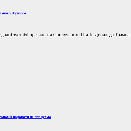
рампа з Путіним
одні зустрічі президента Сполучених Штатів Дональда Трампа та
тономії надавати не плануємо