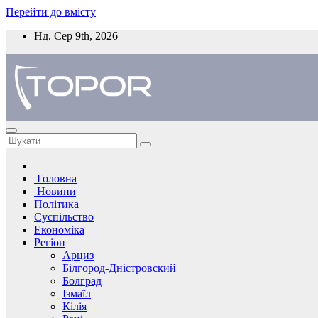
Перейти до вмісту
Нд. Сер 9th, 2026
Головна
Новини
Політика
Суспільство
Економіка
Регіон
Арциз
Білгород-Дністровский
Болград
Ізмаїл
Кілія