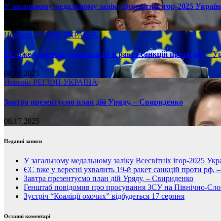
У загальному медальному заліку Всесвітніх ігор-2025 Україн
08.17.2025
Новини
РЕГІОН
УКРАЇНА
ЄС вже у вересні ухвалить 19-й ракет санкцій проти рф, – У
08.17.2025
Новини
РЕГІОН
УКРАЇНА
Завтра презентуємо план дій Уряду, – Свириденко
08.17.2025
Недавні записи
У загальному медальному заліку Всесвітніх ігор-2025 Укра
ЄС вже у вересні ухвалить 19-й ракет санкцій проти рф, 
Завтра презентуємо план дій Уряду, – Свириденко
Генштаб повідомив про просування ЗСУ на Північно-Сл
Зустріч “Коаліції охочих” відбудеться 17 серпня
Останні коментарі