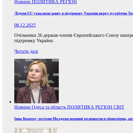
Новини
ПОЛИТИКА
РЕГІОН
Лідери ЄС ухвалили заяву в підтримку України перед зустріччю Т
08.12.2025
Очільники 26 держав-членів Європейського Союзу наперед
підтримку України.
Читати далі
Новини
Одеса та область
ПОЛИТИКА
РЕГІОН
СВІТ
Інна Кошеру: регіони Молдови повинні розвиватися рівномірно, ав