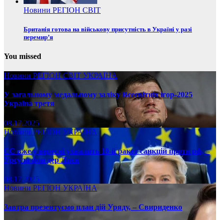
Новини
РЕГІОН
СВІТ
Британія готова на військову присутність в Україні у разі
перемир’я
You missed
Новини
РЕГІОН
СВІТ
УКРАЇНА
У загальному медальному заліку Всесвітніх ігор-2025
Україна третя
08.17.2025
Новини
РЕГІОН
УКРАЇНА
ЄС вже у вересні ухвалить 19-й ракет санкцій проти рф, –
Урсула фон дер Ляєн
08.17.2025
Новини
РЕГІОН
УКРАЇНА
Завтра презентуємо план дій Уряду, – Свириденко