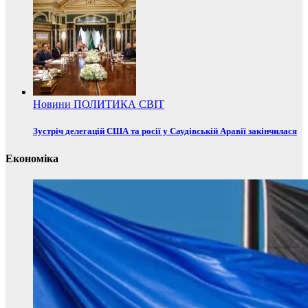
Новини
ПОЛИТИКА
СВІТ
Зустріч делегацій США та росії у Саудівській Аравії закінчилася
Економіка