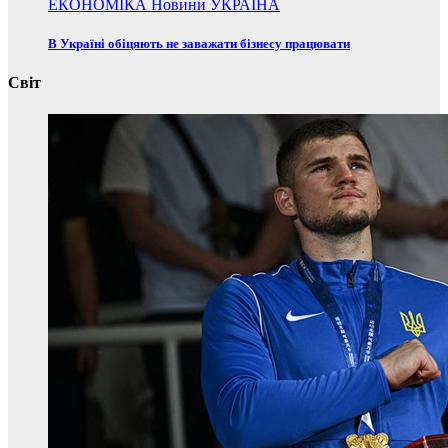
ЕКОНОМІКА
Новини
УКРАЇНА
В Україні обіцяють не заважати бізнесу працювати
Світ