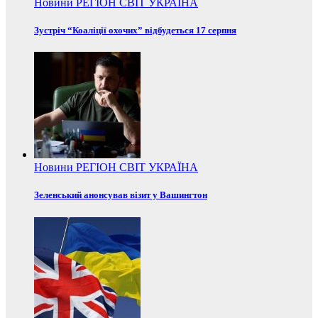
Новини
РЕГІОН
СВІТ
УКРАЇНА
Зустріч “Коаліції охочих” відбудеться 17 серпня
Новини
РЕГІОН
СВІТ
УКРАЇНА
Зеленський анонсував візит у Вашингтон