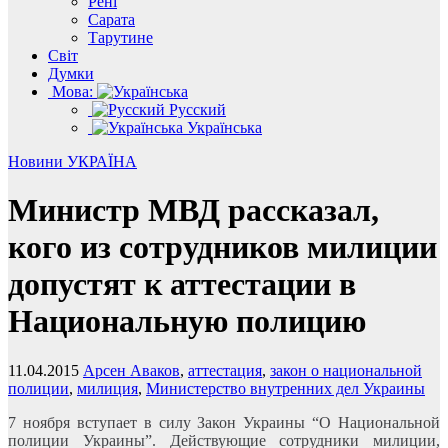
Рені
Сарата
Тарутине
Світ
Думки
Мова:
Русский
Українська
Новини
УКРАЇНА
Министр МВД рассказал,
кого из сотрудников милиции
допустят к аттестации в
Национальную полицию
11.04.2015
Арсен Аваков
,
аттестация
,
закон о национальной
полиции
,
милиция
,
Министерство внутренних дел Украины
7 ноября вступает в силу Закон Украины “О Национальной
полиции Украины”. Действующие сотрудники милиции,