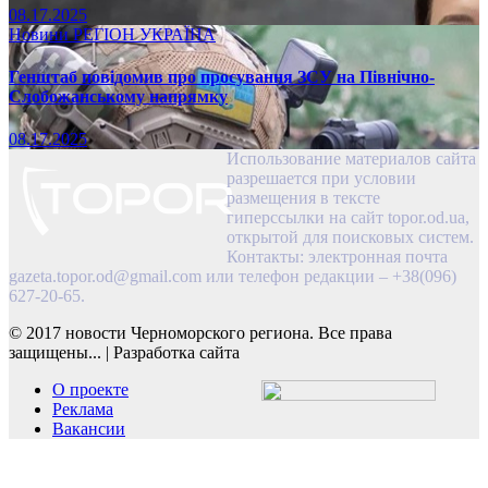
08.17.2025
Новини
РЕГІОН
УКРАЇНА
Генштаб повідомив про просування ЗСУ на Північно-
Слобожанському напрямку
08.17.2025
Использование материалов сайта
разрешается при условии
размещения в тексте
гиперссылки на сайт topor.od.ua,
открытой для поисковых систем.
Контакты: электронная почта
gazeta.topor.od@gmail.com
или телефон редакции – +38(096)
627-20-65.
© 2017 новости Черноморского региона. Все права
защищены...
|
Разработка сайта
О проекте
Реклама
Вакансии