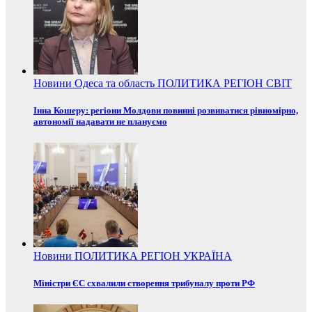
Новини
Одеса та область
ПОЛИТИКА
РЕГІОН
СВІТ
Інна Кошеру: регіони Молдови повинні розвиватися рівномірно,
автономії надавати не плануємо
Новини
ПОЛИТИКА
РЕГІОН
УКРАЇНА
Міністри ЄС схвалили створення трибуналу проти РФ