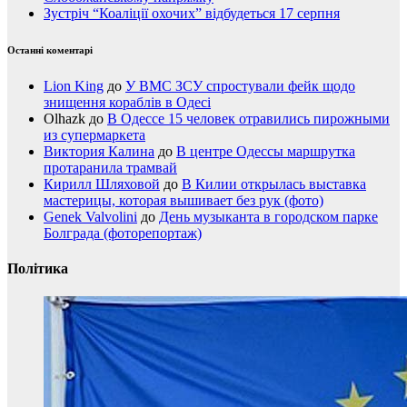
Зустріч “Коаліції охочих” відбудеться 17 серпня
Останні коментарі
Lion King
до
У ВМС ЗСУ спростували фейк щодо
знищення кораблів в Одесі
Olhazk
до
В Одессе 15 человек отравились пирожными
из супермаркета
Виктория Калина
до
В центре Одессы маршрутка
протаранила трамвай
Кирилл Шляховой
до
В Килии открылась выставка
мастерицы, которая вышивает без рук (фото)
Genek Valvolini
до
День музыканта в городском парке
Болграда (фоторепортаж)
Політика