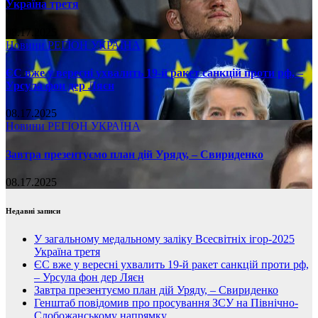
Україна третя
08.17.2025
Новини
РЕГІОН
УКРАЇНА
ЄС вже у вересні ухвалить 19-й ракет санкцій проти рф, –
Урсула фон дер Ляєн
08.17.2025
Новини
РЕГІОН
УКРАЇНА
Завтра презентуємо план дій Уряду, – Свириденко
08.17.2025
Недавні записи
У загальному медальному заліку Всесвітніх ігор-2025
Україна третя
ЄС вже у вересні ухвалить 19-й ракет санкцій проти рф,
– Урсула фон дер Ляєн
Завтра презентуємо план дій Уряду, – Свириденко
Генштаб повідомив про просування ЗСУ на Північно-
Слобожанському напрямку