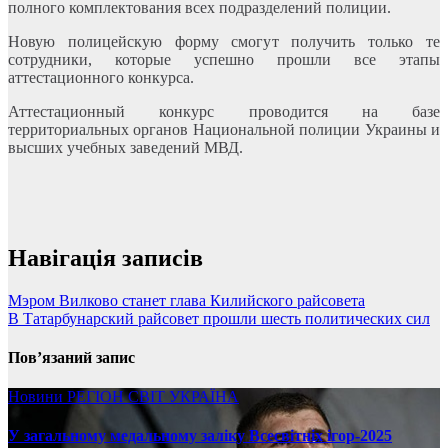
полного комплектования всех подразделений полиции.
Новую полицейскую форму смогут получить только те
сотрудники, которые успешно прошли все этапы
аттестационного конкурса.
Аттестационный конкурс проводится на базе
территориальных органов Национальной полиции Украины и
высших учебных заведений МВД.
Навігація записів
Мэром Вилково станет глава Килийского райсовета
В Татарбунарский райсовет прошли шесть политических сил
Пов’язаний запис
Новини
РЕГІОН
СВІТ
УКРАЇНА
У загальному медальному заліку Всесвітніх ігор-2025