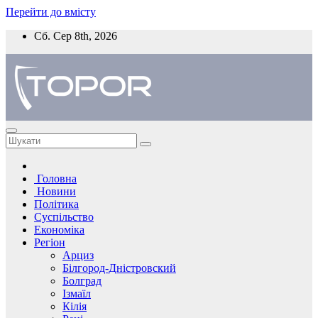
Перейти до вмісту
Сб. Сер 8th, 2026
Головна
Новини
Політика
Суспільство
Економіка
Регіон
Арциз
Білгород-Дністровский
Болград
Ізмаїл
Кілія