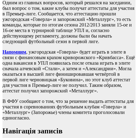
Одним из главных вопросов, который решался на заседании,
был вопрос о том, какие клубы получат аттестаты для участия
в Премьер-лиге. Сообщается, что аттестацию прошли
ужгородская «Говерла» и запорожский «Металлург», то есть
команды, которые по итогам сезона 2012/2013 заняли 15-ое и
16-ое места в турнирной таблице УПЛ и, согласно
действующему регламенту, должны были бы начать
следующий футбольный сезон в первой лиге.
Напомним
, ужгородская «Говерла» будет играть в элите в
связи с финансовым крахом криворожского «Кривбасса». Ещё
одна вакансия в УПЛ появилась после отказа играть в элите
сначала алчевской «Стали», а затем и «Александрии». Могла
оказаться в высшей лиге финишировавшая четвёртой в
первой лиге черновицкая «Буковина», но этот клуб аттестат
для участия в Премьер-лиге не получил. Таким образом,
аттестат получил запорожский «Металлург».
В ФФУ сообщают о том, что за решение выдать аттестаты для
участия в соревнованиях футбольным клубам «Говерла» и
«Металлург» (Запорожье) члены комитета проголосовали
единогласно.
Навігація записів