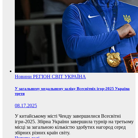
Новини
РЕГІОН
СВІТ
УКРАЇНА
У загальному медальному заліку Всесвітніх ігор-2025 Україна
третя
08.17.2025
У китайському місті Ченду завершилися Всесвітні
ігри-2025. Збірна України завершила турнір на третьому
місці за загальною кількістю здобутих нагород серед
збірних різних країн світу.