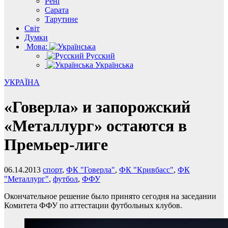
Рені
Сарата
Тарутине
Світ
Думки
Мова:
Русский
Українська
УКРАЇНА
«Говерла» и запорожский
«Металлург» остаются в
Премьер-лиге
06.14.2013
спорт
,
ФК "Говерла"
,
ФК "Кривбасс"
,
ФК
"Металлург"
,
футбол
,
ФФУ
Окончательное решение было принято сегодня на заседании
Комитета ФФУ по аттестации футбольных клубов.