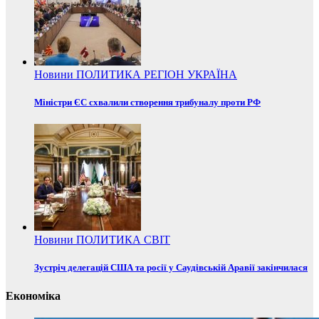
Новини
ПОЛИТИКА
РЕГІОН
УКРАЇНА
Міністри ЄС схвалили створення трибуналу проти РФ
Новини
ПОЛИТИКА
СВІТ
Зустріч делегацій США та росії у Саудівській Аравії закінчилася
Економіка