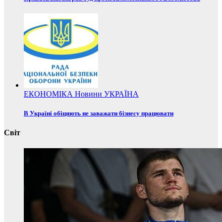
ЕКОНОМІКА
Новини
УКРАЇНА
В Україні обіцяють не заважати бізнесу працювати
Світ