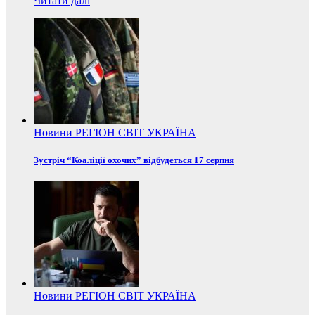
Читати далі
Новини
РЕГІОН
СВІТ
УКРАЇНА
Зустріч “Коаліції охочих” відбудеться 17 серпня
Новини
РЕГІОН
СВІТ
УКРАЇНА