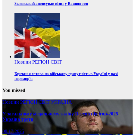
Зеленський анонсував візит у Вашингтон
Новини
РЕГІОН
СВІТ
Британія готова на військову присутність в Україні у разі
перемир’я
You missed
Новини
РЕГІОН
СВІТ
УКРАЇНА
У загальному медальному заліку Всесвітніх ігор-2025
Україна третя
08.17.2025