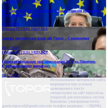
Новини
РЕГІОН
УКРАЇНА
ЄС вже у вересні ухвалить 19-й ракет санкцій проти рф, –
Урсула фон дер Ляєн
08.17.2025
Новини
РЕГІОН
УКРАЇНА
Завтра презентуємо план дій Уряду, – Свириденко
08.17.2025
Новини
РЕГІОН
УКРАЇНА
Генштаб повідомив про просування ЗСУ на Північно-
Слобожанському напрямку
08.17.2025
Использование материалов сайта
разрешается при условии
размещения в тексте
гиперссылки на сайт topor.od.ua,
открытой для поисковых систем.
Контакты: электронная почта
gazeta.topor.od@gmail.com
или телефон редакции – +38(096)