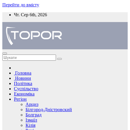
Перейти до вмісту
Чт. Сер 6th, 2026
Головна
Новини
Політика
Суспільство
Економіка
Регіон
Арциз
Білгород-Дністровский
Болград
Ізмаїл
Кілія