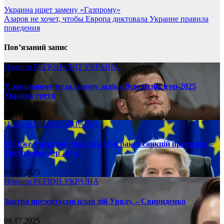
Украина ищет замену «Газпрому»
Азаров не хочет, чтобы Европа диктовала Украине правила
поведения
Пов’язаний запис
Новини
РЕГІОН
СВІТ
УКРАЇНА
У загальному медальному заліку Всесвітніх ігор-2025
Україна третя
08.17.2025
Новини
РЕГІОН
УКРАЇНА
ЄС вже у вересні ухвалить 19-й ракет санкцій проти рф, –
Урсула фон дер Ляєн
08.17.2025
Новини
РЕГІОН
УКРАЇНА
Завтра презентуємо план дій Уряду, – Свириденко
08.17.2025