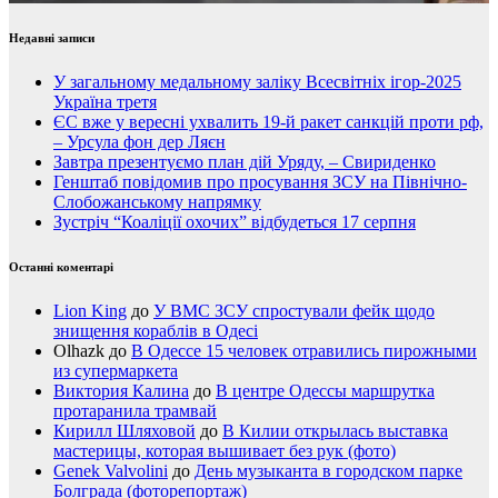
Недавні записи
У загальному медальному заліку Всесвітніх ігор-2025
Україна третя
ЄС вже у вересні ухвалить 19-й ракет санкцій проти рф,
– Урсула фон дер Ляєн
Завтра презентуємо план дій Уряду, – Свириденко
Генштаб повідомив про просування ЗСУ на Північно-
Слобожанському напрямку
Зустріч “Коаліції охочих” відбудеться 17 серпня
Останні коментарі
Lion King
до
У ВМС ЗСУ спростували фейк щодо
знищення кораблів в Одесі
Olhazk
до
В Одессе 15 человек отравились пирожными
из супермаркета
Виктория Калина
до
В центре Одессы маршрутка
протаранила трамвай
Кирилл Шляховой
до
В Килии открылась выставка
мастерицы, которая вышивает без рук (фото)
Genek Valvolini
до
День музыканта в городском парке
Болграда (фоторепортаж)