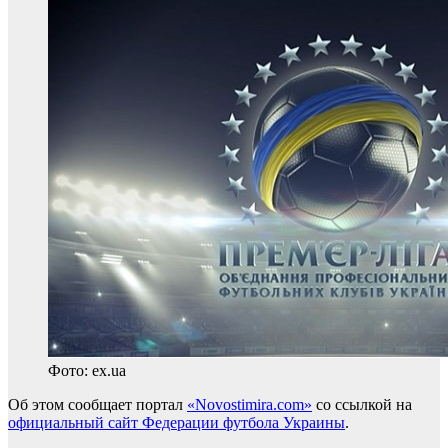
Фото: ex.ua
Об этом сообщает портал
«Novostimira.com»
со ссылкой на
официальный сайт Федерации футбола Украины
.