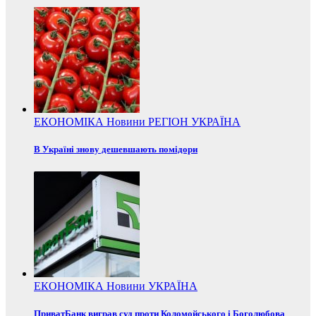
ЕКОНОМІКА
Новини
РЕГІОН
УКРАЇНА
В Україні знову дешевшають помідори
ЕКОНОМІКА
Новини
УКРАЇНА
ПриватБанк виграв суд проти Коломойського і Боголюбова