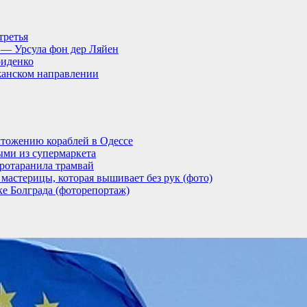
третья
, — Урсула фон дер Ляйен
риденко
анском направлении
тожению кораблей в Одессе
ыми из супермаркета
ротаранила трамвай
мастерицы, которая вышивает без рук (фото)
ке Болграда (фоторепортаж)