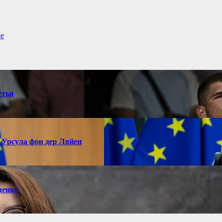
ге
етья
 Урсула фон дер Ляйен
денко