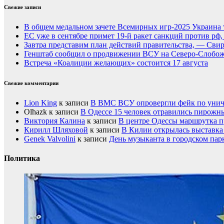
Свежие записи
В общем медальном зачете Всемирных игр-2025 Украина 
ЕС уже в сентябре примет 19-й ракет санкций против рф
Завтра представим план действий правительства, — Сви
Генштаб сообщил о продвижении ВСУ на Северо-Слобож
Встреча «Коалиции желающих» состоится 17 августа
Свежие комментарии
Lion King
к записи
В ВМС ВСУ опровергли фейк по унич
Olhazk
к записи
В Одессе 15 человек отравились пирожн
Виктория Калина
к записи
В центре Одессы маршрутка п
Кирилл Шляховой
к записи
В Килии открылась выставка 
Genek Valvolini
к записи
День музыканта в городском пар
Политика