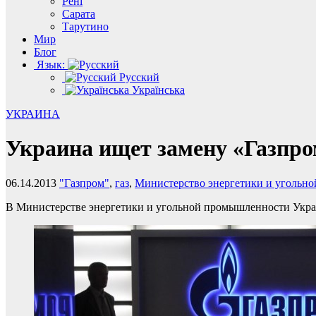
Рені
Сарата
Тарутино
Мир
Блог
Язык:
Русский
Українська
УКРАИНА
Украина ищет замену «Газпр
06.14.2013
"Газпром"
,
газ
,
Министерство энергетики и угольн
В Министерстве энергетики и угольной промышленности Украи