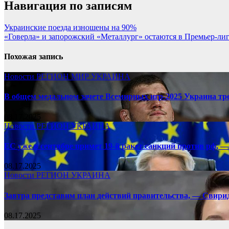
Навигация по записям
Украинские поезда изношены на 90%
«Говерла» и запорожский «Металлург» остаются в Премьер-ли
Похожая запись
Новости
РЕГИОН
МИР
УКРАИНА
В общем медальном зачете Всемирных игр-2025 Украина тр
08.17.2025
Новости
РЕГИОН
УКРАИНА
ЕС уже в сентябре примет 19-й ракет санкций против рф, —
08.17.2025
Новости
РЕГИОН
УКРАИНА
Завтра представим план действий правительства, — Свири
08.17.2025