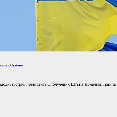
рампа з Путіним
одні зустрічі президента Сполучених Штатів Дональда Трампа та