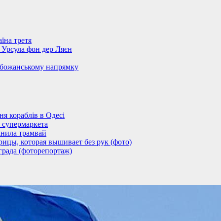
їна третя
– Урсула фон дер Ляєн
обожанському напрямку
 кораблів в Одесі
 супермаркета
анила трамвай
ицы, которая вышивает без рук (фото)
града (фоторепортаж)