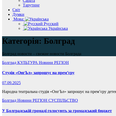
Сарата
Тарутине
Світ
Думки
Мова:
Русский
Українська
Категорія:
Болград
Болград новости – свежие новости Болграда
Болград
КУЛЬТУРА
Новини
РЕГІОН
Студія «ОнгЪл» запрошує на прем’єру
07.09.2025
Народна театральна студія «ОнгЪл» запрошує на прем’єру детек
Болград
Новини
РЕГІОН
СУСПІЛЬСТВО
У Болградській громаді голосують за громадський бюджет