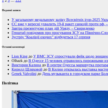
1
2
3
…
222
Недавні записи
У загальному медальному заліку Всесвітніх ігор-2025 Укра
ЄС вже у вересні ухвалить 19-й ракет санкцій проти рф, 
Завтра презентуємо план дій Уряду, – Свириденко
Генштаб повідомив про просування ЗСУ на Північно-Сл
Зустріч “Коаліції охочих” відбудеться 17 серпня
Останні коментарі
Lion King
до
У ВМС ЗСУ спростували фейк щодо знищення
Olhazk
до
В Одессе 15 человек отравились пирожными из
Виктория Калина
до
В центре Одессы маршрутка протар
Кирилл Шляховой
до
В Килии открылась выставка мастер
Genek Valvolini
до
День музыканта в городском парке Бол
Політика