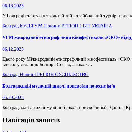
06.16.2025
У Болграді стартував традиційний волейбольний турнір, прис
Болград
КУЛЬТУРА
Новини
РЕГІОН
СВІТ
УКРАЇНА
VI Міжнародний етнографічний кінофестиваль «ОКО» відбуд
06.12.2025
Цього року Міжнародний етнографічний кінофестиваль «ОКО» про
завітає у столицю Болгарії Софію, а також…
Болград
Новини
РЕГІОН
СУСПІЛЬСТВО
Болградській музичній школі присвоїли почесне ім’я
05.29.2025
Болградській дитячій музичній школі присвоїли ім’я Данила Кр
Навігація записів