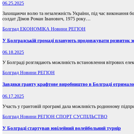
06.25.2025
Захищаючи волю та незалежність України, під час виконання бо
солдат Дімов Роман Іванович, 1975 року…
Болград
ЕКОНОМІКА
Новини
РЕГІОН
У Болградській громаді планують продовжувати розвиток зе
06.18.2025
У Болграді розглядають можливість встановлення вітрових елек
Болград
Новини
РЕГІОН
Завдяки гранту крафтове виробництво в Болграді отримало
06.17.2025
Участь у грантовій програмі дала можливість родинному підпри
Болград
Новини
РЕГІОН
СПОРТ
СУСПІЛЬСТВО
У Болграді стартував ювілейний волейбольний турнір