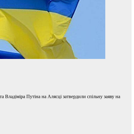
 Владіміра Путіна на Алясці затвердили спільну заяву на