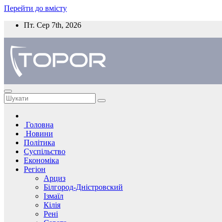
Перейти до вмісту
Пт. Сер 7th, 2026
Головна
Новини
Політика
Суспільство
Економіка
Регіон
Арциз
Білгород-Дністровский
Ізмаїл
Кілія
Рені