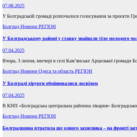
07.08.2025
У Болградській громаді розпочалося голосування за проєкти Гр
Болград
Новини
РЕГІОН
У Болградському районі у ставку знайшли тіло молодого чо
07.04.2025
Вчора, 3 липня, ввечері в селі Кам’янське Арцизької громади Б
Болград
Новини
Одеса та область
РЕГІОН
У Болграді хірурги обмінювалися досвідом
07.04.2025
В КНП «Болградська центральна районна лікарня» Болградської м
Болград
Новини
РЕГІОН
Болградщина втратила ще одного захисника – на фронті за