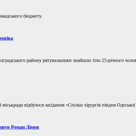
омадського бюджету.
ловіка
олградського району рятувальники знайшли тіло 25-річного чолов
іськради відбулося засідання «Спілки хірургів півдня Одеської о
гинув Роман Дімов