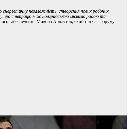
про енергетичну незалежність, створення нових робочих
уму про співпрацю між Болградською міською радою та
чного забезпечення Микола Арнаутов, який під час форуму