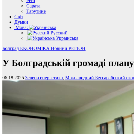
Рені
Сарата
Тарутине
Світ
Думки
Мова:
Русский
Українська
Болград
ЕКОНОМІКА
Новини
РЕГІОН
У Болградській громаді плану
06.18.2025
Зелена енергетика
,
Міжнародний Бессарабський еко