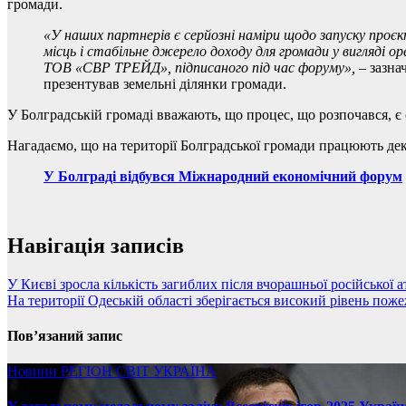
громади.
«У наших партнерів є серйозні наміри щодо запуску проєк
місць і стабільне джерело доходу для громади у вигляді 
ТОВ «СВР ТРЕЙД», підписаного під час форуму»,
– зазна
презентував земельні ділянки громади.
У Болградській громаді вважають, що процес, що розпочався, 
Нагадаємо, що на території Болградської громади працюють дек
У Болграді відбувся Міжнародний економічний форум
Навігація записів
У Києві зросла кількість загиблих після вчорашньої російської 
На території Одеській області зберігається високий рівень пож
Пов’язаний запис
Новини
РЕГІОН
СВІТ
УКРАЇНА