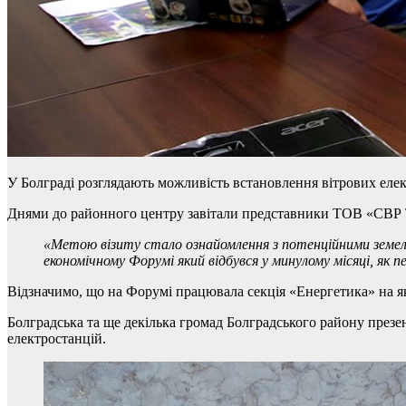
У Болграді розглядають можливість встановлення вітрових елек
Днями до районного центру завітали представники ТОВ «СВР 
«Метою візиту стало ознайомлення з потенційними земел
економічному Форумі який відбувся у минулому місяці, як п
Відзначимо, що на Форумі працювала секція «Енергетика» на як
Болградська та ще декілька громад Болградського району презе
електростанцій.