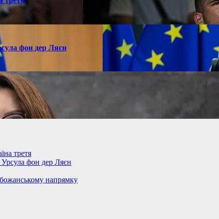
а третя
рсула фон дер Ляєн
їна третя
– Урсула фон дер Ляєн
обожанському напрямку