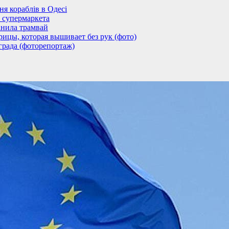
 кораблів в Одесі
 супермаркета
анила трамвай
ицы, которая вышивает без рук (фото)
града (фоторепортаж)