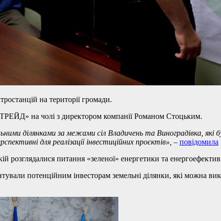
тростанцій на території громади.
ТРЕЙД» на чолі з директором компанії Романом Стоцьким.
ьними ділянками за межами сіл Владичень та Виноградівка, які 
ерспективні для реалізації інвестиційних проєктів»,
–
повідомила
ій розглядалися питання «зеленої» енергетики та енергоефектив
нтували потенційним інвесторам земельні ділянки, які можна ви