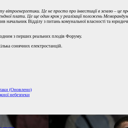
ту вітроенергетики. Це не просто про інвестиції в землю – це 
орендної плати. Це ще один крок у реалізації положень Меморанд
чив начальник Відділу з питань комунальної власності та юриди
є одним з перших реальних плодів Форуму.
ілька сонячних електростанцій.
атаки (Оновлено)
ежної небезпеки