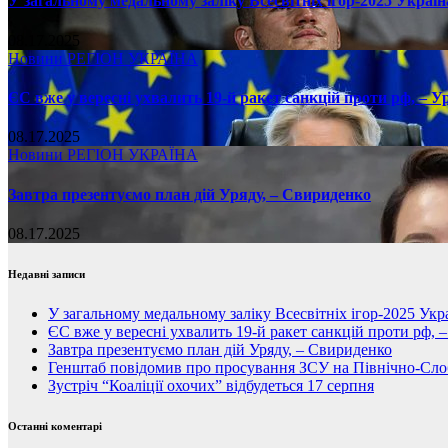
У загальному медальному заліку Всесвітніх ігор-2025 Україн
08.17.2025
Новини
РЕГІОН
УКРАЇНА
ЄС вже у вересні ухвалить 19-й ракет санкцій проти рф, – У
08.17.2025
Новини
РЕГІОН
УКРАЇНА
Завтра презентуємо план дій Уряду, – Свириденко
08.17.2025
Недавні записи
У загальному медальному заліку Всесвітніх ігор-2025 Укра
ЄС вже у вересні ухвалить 19-й ракет санкцій проти рф, 
Завтра презентуємо план дій Уряду, – Свириденко
Генштаб повідомив про просування ЗСУ на Північно-Сл
Зустріч “Коаліції охочих” відбудеться 17 серпня
Останні коментарі