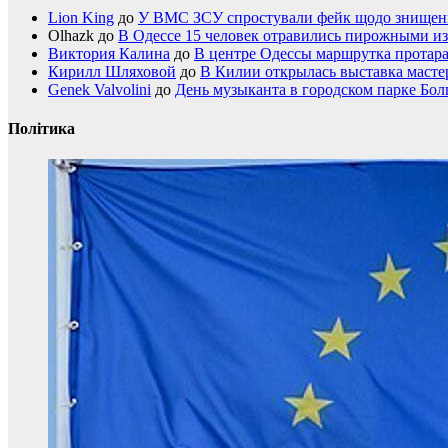
Lion King
до
У ВМС ЗСУ спростували фейк щодо знищення
Olhazk
до
В Одессе 15 человек отравились пирожными из
Виктория Калина
до
В центре Одессы маршрутка протар
Кирилл Шляховой
до
В Килии открылась выставка мастер
Genek Valvolini
до
День музыканта в городском парке Бол
Політика