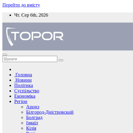
Перейти до вмісту
Чт. Сер 6th, 2026
Головна
Новини
Політика
Суспільство
Економіка
Регіон
Арциз
Білгород-Дністровский
Болград
Ізмаїл
Кілія