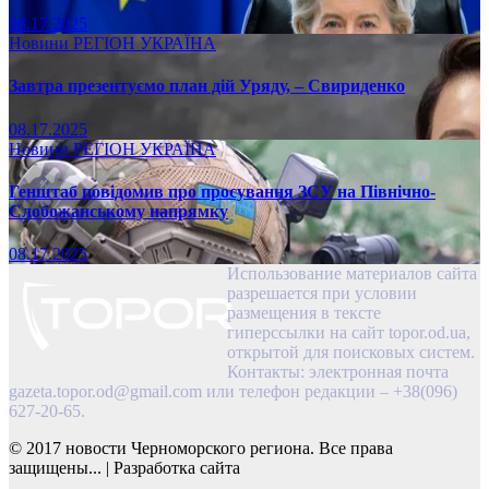
08.17.2025
Новини
РЕГІОН
УКРАЇНА
Завтра презентуємо план дій Уряду, – Свириденко
08.17.2025
Новини
РЕГІОН
УКРАЇНА
Генштаб повідомив про просування ЗСУ на Північно-
Слобожанському напрямку
08.17.2025
Использование материалов сайта
разрешается при условии
размещения в тексте
гиперссылки на сайт topor.od.ua,
открытой для поисковых систем.
Контакты: электронная почта
gazeta.topor.od@gmail.com
или телефон редакции – +38(096)
627-20-65.
© 2017 новости Черноморского региона. Все права
защищены...
|
Разработка сайта