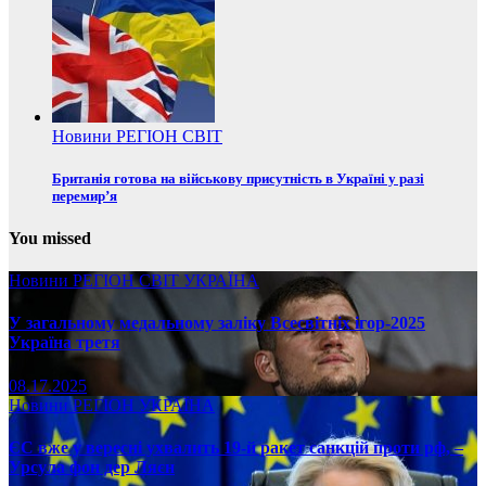
Новини
РЕГІОН
СВІТ
Британія готова на військову присутність в Україні у разі
перемир’я
You missed
Новини
РЕГІОН
СВІТ
УКРАЇНА
У загальному медальному заліку Всесвітніх ігор-2025
Україна третя
08.17.2025
Новини
РЕГІОН
УКРАЇНА
ЄС вже у вересні ухвалить 19-й ракет санкцій проти рф, –
Урсула фон дер Ляєн