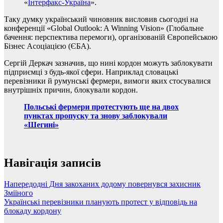
«
Інтерфакс-Україна
».
Таку думку український чиновник висловив сьогодні на
конференції «Global Outlook: A Winning Vision» (Глобальне
бачення: перспектива перемоги), організованій Європейською
Бізнес Асоціацією (ЄБА).
Сергій Деркач зазначив, що нині кордон можуть заблокувати
підприємці з будь-якої сфери. Наприклад словацькі
перевізники й румунські фермери, вимоги яких стосувалися
внутрішніх причин, блокували кордон.
Польські фермери протестують ще на двох
пунктах пропуску та знову заблокували
«Шегині»
Навігація записів
Напередодні Дня закоханих додому повернувся захисник
Зміїного
Українські перевізники планують протест у відповідь на
блокаду кордону