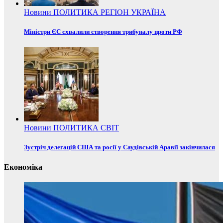
Новини
ПОЛИТИКА
РЕГІОН
УКРАЇНА
Міністри ЄС схвалили створення трибуналу проти РФ
Новини
ПОЛИТИКА
СВІТ
Зустріч делегацій США та росії у Саудівській Аравії закінчилася
Економіка