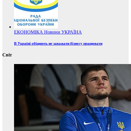
ЕКОНОМІКА
Новини
УКРАЇНА
В Україні обіцяють не заважати бізнесу працювати
Світ