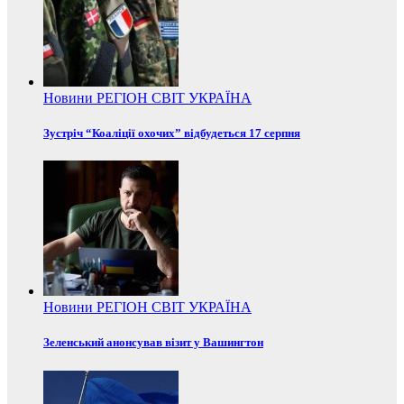
Новини
РЕГІОН
СВІТ
УКРАЇНА
Зустріч “Коаліції охочих” відбудеться 17 серпня
Новини
РЕГІОН
СВІТ
УКРАЇНА
Зеленський анонсував візит у Вашингтон