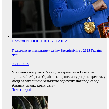
Новини
РЕГІОН
СВІТ
УКРАЇНА
У загальному медальному заліку Всесвітніх ігор-2025 Україна
третя
08.17.2025
У китайському місті Ченду завершилися Всесвітні
ігри-2025. Збірна України завершила турнір на третьому
місці за загальною кількістю здобутих нагород серед
збірних різних країн світу.
Читати далі