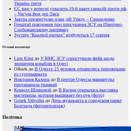
Україна третя
ЄС вже у вересні ухвалить 19-й ракет санкцій проти рф,
– Урсула фон дер Ляєн
Завтра презентуємо план дій Уряду, – Свириденко
Генштаб повідомив про просування ЗСУ на Північно-
Слобожанському напрямку
Зустріч “Коаліції охочих” відбудеться 17 серпня
Останні коментарі
Lion King
до
У ВМС ЗСУ спростували фейк щодо
знищення кораблів в Одесі
Olhazk
до
В Одессе 15 человек отравились пирожными
из супермаркета
Виктория Калина
до
В центре Одессы маршрутка
протаранила трамвай
Кирилл Шляховой
до
В Килии открылась выставка
мастерицы, которая вышивает без рук (фото)
Genek Valvolini
до
День музыканта в городском парке
Болграда (фоторепортаж)
Політика