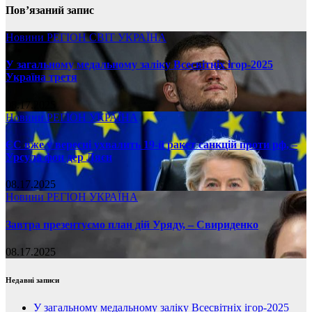
Пов’язаний запис
Новини
РЕГІОН
СВІТ
УКРАЇНА
У загальному медальному заліку Всесвітніх ігор-2025
Україна третя
08.17.2025
Новини
РЕГІОН
УКРАЇНА
ЄС вже у вересні ухвалить 19-й ракет санкцій проти рф, –
Урсула фон дер Ляєн
08.17.2025
Новини
РЕГІОН
УКРАЇНА
Завтра презентуємо план дій Уряду, – Свириденко
08.17.2025
Недавні записи
У загальному медальному заліку Всесвітніх ігор-2025