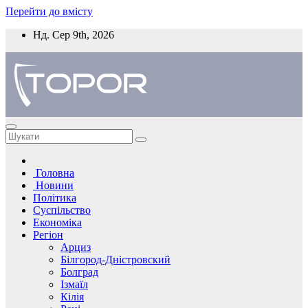
Перейти до вмісту
Нд. Сер 9th, 2026
Головна
Новини
Політика
Суспільство
Економіка
Регіон
Арциз
Білгород-Дністровский
Болград
Ізмаїл
Кілія