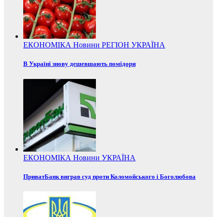
ЕКОНОМІКА
Новини
РЕГІОН
УКРАЇНА
В Україні знову дешевшають помідори
ЕКОНОМІКА
Новини
УКРАЇНА
ПриватБанк виграв суд проти Коломойського і Боголюбова