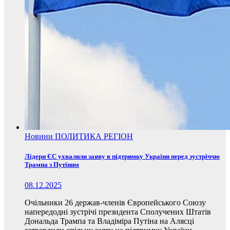
Новини
ПОЛИТИКА
РЕГІОН
Лідери ЄС ухвалили заяву в підтримку України перед зустріччю
Трампа з Путіним
08.12.2025
Очільники 26 держав-членів Європейського Союзу
напередодні зустрічі президента Сполучених Штатів
Дональда Трампа та Владіміра Путіна на Алясці