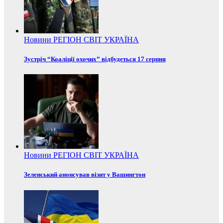
Новини
РЕГІОН
СВІТ
УКРАЇНА
Зустріч “Коаліції охочих” відбудеться 17 серпня
Новини
РЕГІОН
СВІТ
УКРАЇНА
Зеленський анонсував візит у Вашингтон