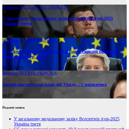
Новини
РЕГІОН
СВІТ
УКРАЇНА
У загальному медальному заліку Всесвітніх ігор-2025
Україна третя
08.17.2025
Новини
РЕГІОН
УКРАЇНА
ЄС вже у вересні ухвалить 19-й ракет санкцій проти рф, –
Урсула фон дер Ляєн
08.17.2025
Новини
РЕГІОН
УКРАЇНА
Завтра презентуємо план дій Уряду, – Свириденко
08.17.2025
Недавні записи
У загальному медальному заліку Всесвітніх ігор-2025
Україна третя