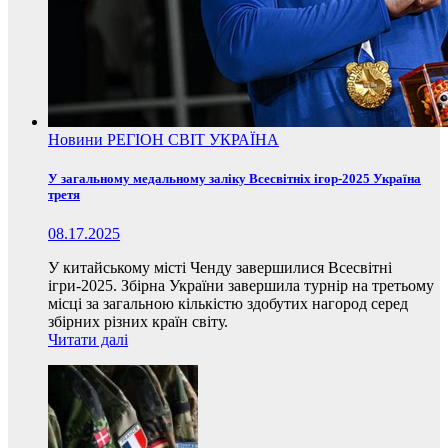
Новини
РЕГІОН
СВІТ
УКРАЇНА
У загальному медальному заліку Всесвітніх ігор-2025 Україна
третя
08.17.2025
У китайському місті Ченду завершилися Всесвітні
ігри-2025. Збірна України завершила турнір на третьому
місці за загальною кількістю здобутих нагород серед
збірних різних країн світу.
Читати далі