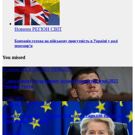
Новини
РЕГІОН
СВІТ
Британія готова на військову присутність в Україні у разі
перемир’я
You missed
Новини
РЕГІОН
СВІТ
УКРАЇНА
У загальному медальному заліку Всесвітніх ігор-2025
Україна третя
08.17.2025
Новини
РЕГІОН
УКРАЇНА
ЄС вже у вересні ухвалить 19-й ракет санкцій проти рф, –
Урсула фон дер Ляєн
08.17.2025