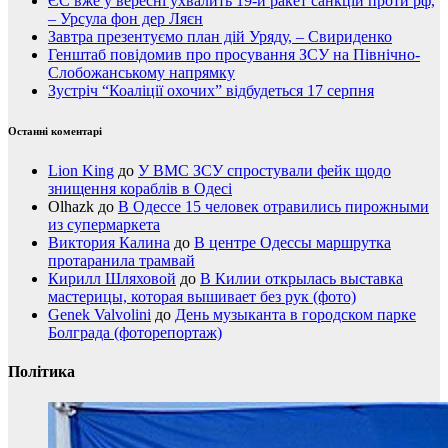
ЄС вже у вересні ухвалить 19-й ракет санкцій проти рф,
– Урсула фон дер Ляєн
Завтра презентуємо план дій Уряду, – Свириденко
Генштаб повідомив про просування ЗСУ на Північно-
Слобожанському напрямку
Зустріч “Коаліції охочих” відбудеться 17 серпня
Останні коментарі
Lion King
до
У ВМС ЗСУ спростували фейк щодо
знищення кораблів в Одесі
Olhazk
до
В Одессе 15 человек отравились пирожными
из супермаркета
Виктория Калина
до
В центре Одессы маршрутка
протаранила трамвай
Кирилл Шляховой
до
В Килии открылась выставка
мастерицы, которая вышивает без рук (фото)
Genek Valvolini
до
День музыканта в городском парке
Болграда (фоторепортаж)
Політика