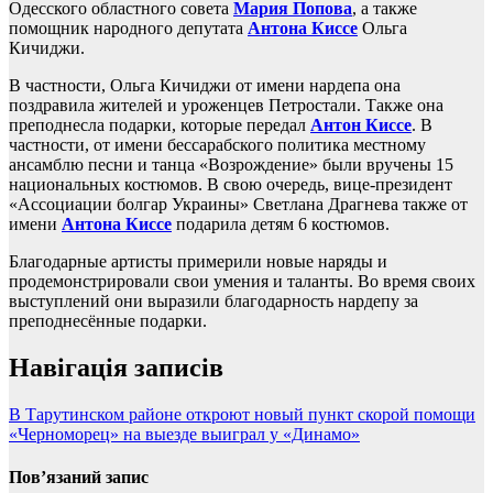
Одесского областного совета
Мария Попова
, а также
помощник народного депутата
Антона Киссе
Ольга
Кичиджи.
В частности, Ольга Кичиджи от имени нардепа она
поздравила жителей и уроженцев Петростали. Также она
преподнесла подарки, которые передал
Антон Киссе
. В
частности, от имени бессарабского политика местному
ансамблю песни и танца «Возрождение» были вручены 15
национальных костюмов. В свою очередь, вице-президент
«Ассоциации болгар Украины» Светлана Драгнева также от
имени
Антона Киссе
подарила детям 6 костюмов.
Благодарные артисты примерили новые наряды и
продемонстрировали свои умения и таланты. Во время своих
выступлений они выразили благодарность нардепу за
преподнесённые подарки.
Навігація записів
В Тарутинском районе откроют новый пункт скорой помощи
«Черноморец» на выезде выиграл у «Динамо»
Пов’язаний запис