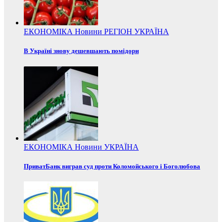
ЕКОНОМІКА
Новини
РЕГІОН
УКРАЇНА
В Україні знову дешевшають помідори
ЕКОНОМІКА
Новини
УКРАЇНА
ПриватБанк виграв суд проти Коломойського і Боголюбова