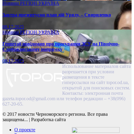
Новини
РЕГІОН
УКРАЇНА
Завтра презентуємо план дій Уряду, – Свириденко
08.17.2025
Новини
РЕГІОН
УКРАЇНА
Генштаб повідомив про просування ЗСУ на Північно-
Слобожанському напрямку
08.17.2025
Использование материалов сайта
разрешается при условии
размещения в тексте
гиперссылки на сайт topor.od.ua,
открытой для поисковых систем.
Контакты: электронная почта
gazeta.topor.od@gmail.com
или телефон редакции – +38(096)
627-20-65.
© 2017 новости Черноморского региона. Все права
защищены...
|
Разработка сайта
О проекте