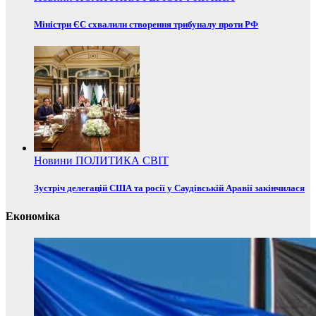
Міністри ЄС схвалили створення трибуналу проти РФ
Новини
ПОЛИТИКА
СВІТ
Зустріч делегацій США та росії у Саудівській Аравії закінчилася
Економіка