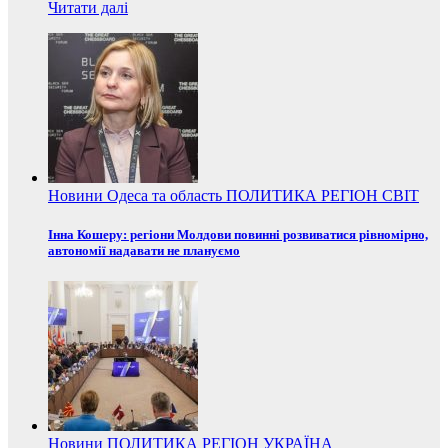
Читати далі
Новини
Одеса та область
ПОЛИТИКА
РЕГІОН
СВІТ
Інна Кошеру: регіони Молдови повинні розвиватися рівномірно,
автономії надавати не плануємо
Новини
ПОЛИТИКА
РЕГІОН
УКРАЇНА