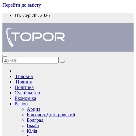
Перейти до вмісту
Пт. Сер 7th, 2026
Головна
Новини
Політика
Суспільство
Економіка
Регіон
Арциз
Білгород-Дністровский
Болград
Ізмаїл
Кілія