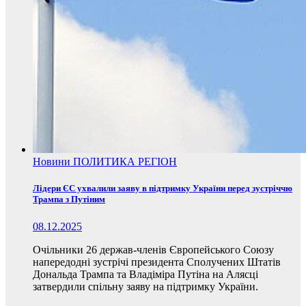
Новини
ПОЛИТИКА
РЕГІОН
Лідери ЄС ухвалили заяву в підтримку України перед зустріччю
Трампа з Путіним
08.12.2025
Очільники 26 держав-членів Європейського Союзу
напередодні зустрічі президента Сполучених Штатів
Дональда Трампа та Владіміра Путіна на Алясці
затвердили спільну заяву на підтримку України.