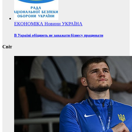
ЕКОНОМІКА
Новини
УКРАЇНА
В Україні обіцяють не заважати бізнесу працювати
Світ