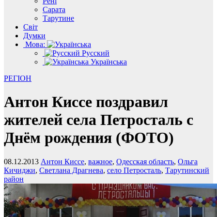
Рені
Сарата
Тарутине
Світ
Думки
Мова:
Русский
Українська
РЕГІОН
Антон Киссе поздравил
жителей села Петросталь с
Днём рождения (ФОТО)
08.12.2013
Антон Киссе
,
важное
,
Одесская область
,
Ольга
Кичиджи
,
Светлана Драгнева
,
село Петросталь
,
Тарутинский
район