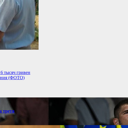
 6 тысяч гривен
дения (ФОТО)
а третя