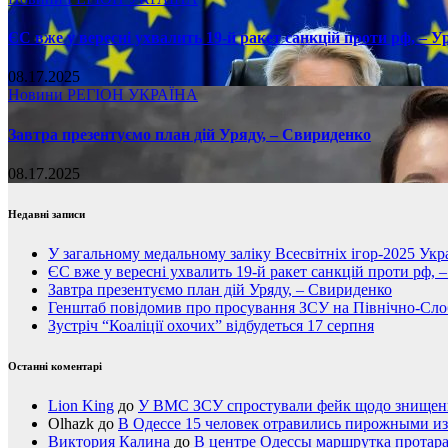
ЄС вже у вересні ухвалить 19-й ракет санкцій проти рф, – У
08.17.2025
Новини
РЕГІОН
УКРАЇНА
Завтра презентуємо план дій Уряду, – Свириденко
08.17.2025
Недавні записи
У загальному медальному заліку Всесвітніх ігор-2025 Укра
ЄС вже у вересні ухвалить 19-й ракет санкцій проти рф, 
Завтра презентуємо план дій Уряду, – Свириденко
Генштаб повідомив про просування ЗСУ на Північно-Сл
Зустріч “Коаліції охочих” відбудеться 17 серпня
Останні коментарі
Lion King
до
У ВМС ЗСУ спростували фейк щодо знищення
Olhazk
до
В Одессе 15 человек отравились пирожными из
Виктория Калина
до
В центре Одессы маршрутка протар