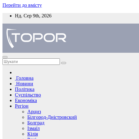
Перейти до вмісту
Нд. Сер 9th, 2026
Головна
Новини
Політика
Суспільство
Економіка
Регіон
Арциз
Білгород-Дністровский
Болград
Ізмаїл
Кілія