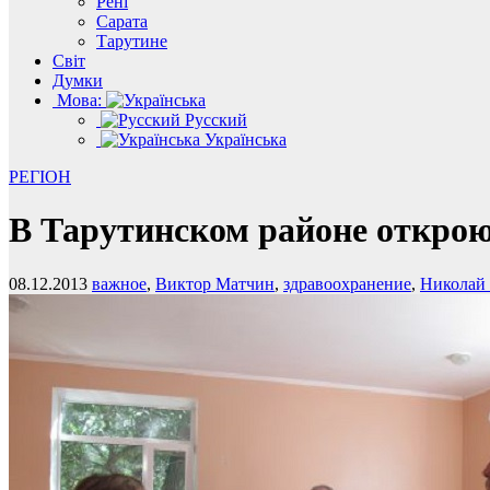
Рені
Сарата
Тарутине
Світ
Думки
Мова:
Русский
Українська
РЕГІОН
В Тарутинском районе откро
08.12.2013
важное
,
Виктор Матчин
,
здравоохранение
,
Николай