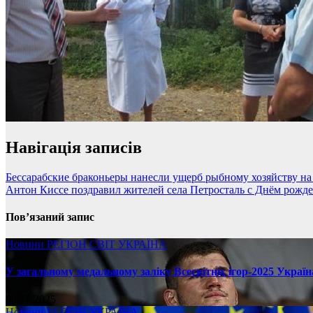
Навігація записів
Бессарабские браконьеры нанесли ущерб рыбному хозяйству на
Антон Киссе поздравил жителей села Петросталь с Днём рож
Пов’язаний запис
Новини
РЕГІОН
СВІТ
УКРАЇНА
У загальному медальному заліку Всесвітніх ігор-2025 Україн
08.17.2025
Новини
РЕГІОН
УКРАЇНА