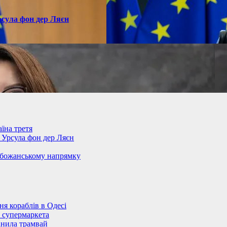
рсула фон дер Ляєн
їна третя
– Урсула фон дер Ляєн
обожанському напрямку
 кораблів в Одесі
 супермаркета
анила трамвай