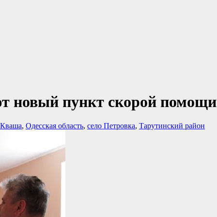
ют новый пункт скорой помощи
 Кваша
,
Одесская область
,
село Петровка
,
Тарутинский район